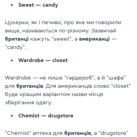
Sweet — candy
Цукерки, як і печиво, про яке ми говорили
вище, називаються по-різному. Зазвичай
британці
кажуть “sweet”, а
американці
—
“candy”.
Wardrobe — closet
Wardrobe — не лише “гардероб”, а й “шафа”
для
британців
. Для американців слово “closet”
буде кращим варіантом назви місця
зберігання одягу.
Chemist — drugstore
“Chemist” аптека для
британців
, а “drugstore”