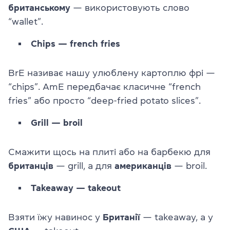
британському
— використовують слово
“wallet”.
Chips — french fries
BrE називає нашу улюблену картоплю фрі —
“chips”. AmE передбачає класичне “french
fries” або просто “deep-fried potato slices”.
Grill — broil
Смажити щось на плиті або на барбекю для
британців
— grill, а для
американців
— broil.
Takeaway — takeout
Взяти їжу навинос у
Британії
— takeaway, а у