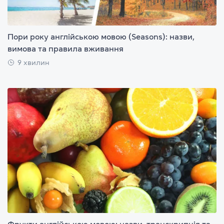
Пори року англійською мовою (Seasons): назви,
вимова та правила вживання
9 хвилин
Фрукти англійською мовою: назви, транскрипція та