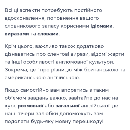
Всі ці аспекти потребують постійного
вдосконалення, поповнення вашого
словникового запасу корисними
ідіомами
,
виразами
та
словами
.
Крім цього, важливо також додатково
дізнаватись про сленгові вирази, відомі жарти
та інші особливості англомовної культури.
Зокрема, це і про різницю між британською та
американською англійською.
Якщо самостійно вам впоратись з таким
обʼємом завдань важко, завітайте до нас на
курс
розмовної
або
загальної
англійської, де
наші тічери залюбки допоможуть вам
подолати будь-яку мовну перешкоду!