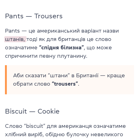
Pants — Trousers
Pants — це американський варіант назви
штанів,
тоді як для британців це слово
означатиме
“спідня білизна”
, що може
спричинити певну плутанину.
Аби сказати “штани” в Британії — краще
обрати слово
“trousers”
.
Biscuit — Cookie
Слово “biscuit” для американця означатиме
хлібний виріб, обідню булочку невеликого