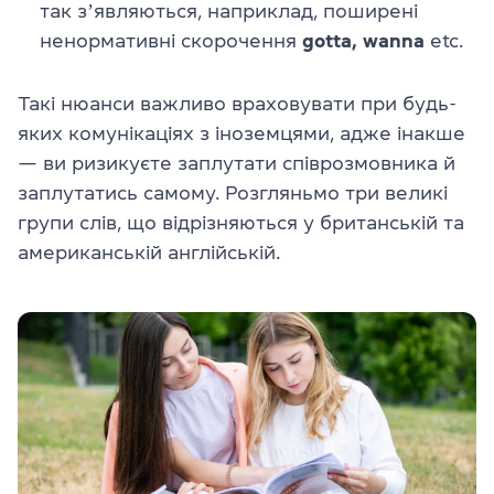
так зʼявляються, наприклад, поширені
ненормативні скорочення
gotta, wanna
etc.
Такі нюанси важливо враховувати при будь-
яких комунікаціях з іноземцями, адже інакше
— ви ризикуєте заплутати співрозмовника й
заплутатись самому. Розгляньмо три великі
групи слів, що відрізняються у британській та
американській англійській.