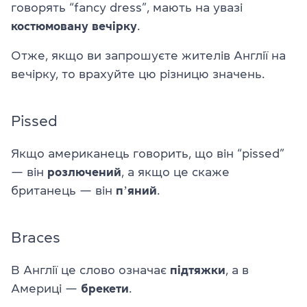
говорять “fancy dress”, мають на увазі
костюмовану вечірку
.
Отже, якщо ви запрошуєте жителів Англії на
вечірку, то врахуйте цю різницю значень.
Pissed
Якщо американець говорить, що він “pissed”
— він
розлючений
, а якщо це скаже
британець — він
пʼяний
.
Braces
В Англії це слово означає
підтяжки
, а в
Америці —
брекети
.