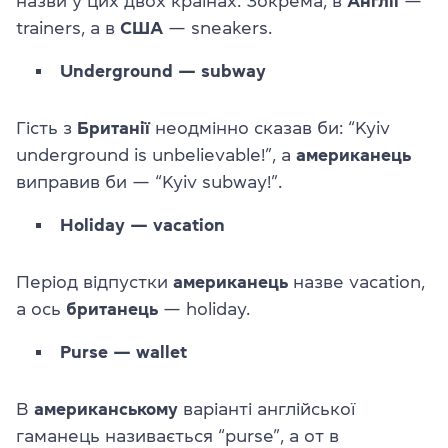
назви у цих двох країнах. Зокрема, в
Англії
—
trainers, а в
США
— sneakers.
Underground — subway
Гість з
Британії
неодмінно сказав би: “Kyiv
underground is unbelievable!”, а
американець
виправив би — “Kyiv subway!”.
Holiday — vacation
Період відпустки
американець
назве vacation,
а ось
британець
— holiday.
Purse — wallet
В
американському
варіанті англійської
гаманець називається “purse”, а от в