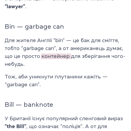
“lawyer”
.
Bin — garbage can
Для жителя Англії “bin” — це бак для сміття,
тобто “garbage can”, а от американець думає,
що це просто
контейнер
для зберігання чого-
небудь.
Тож, аби уникнути плутанини кажіть —
“garbage can”.
Bill — banknote
У Британії існує популярний сленговий вираз
“the Bill”
, що означає “поліція”. А от для