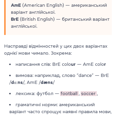
AmE
(American English) — американський
варіант англійської.
BrE
(British English) — британський варіант
англійської.
Насправді відмінностей у цих двох варіантах
однієї мови чимало. Зокрема:
написання слів: BrE colo
ur
— AmE colo
r
вимова: наприклад, слово “dance” — BrE
/
dɑːns
/, AmE /
dæns
/
лексика: футбол —
football
,
soccer
,
граматичні норми: американський
варіант часто спрощує наявні правила мови,