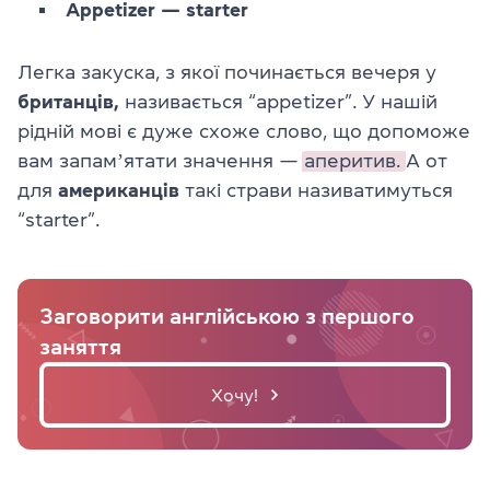
Appetizer — starter
Легка закуска, з якої починається вечеря у
британців,
називається “appetizer”. У нашій
рідній мові є дуже схоже слово, що допоможе
вам запамʼятати значення —
аперитив.
А от
для
американців
такі страви називатимуться
“starter”.
Заговорити англійською з першого
заняття
Хочу!