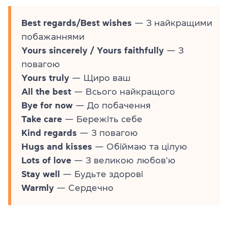
Best regards/Best wishes
— З найкращими
побажаннями
Yours sincerely / Yours faithfully
— З
повагою
Yours truly
— Щиро ваш
All the best
— Всього найкращого
Bye for now
— До побачення
Take care
— Бережіть себе
Kind regards
— З повагою
Hugs and kisses
— Обіймаю та цілую
Lots of love
— З великою любов'ю
Stay well
— Будьте здорові
Warmly
— Сердечно