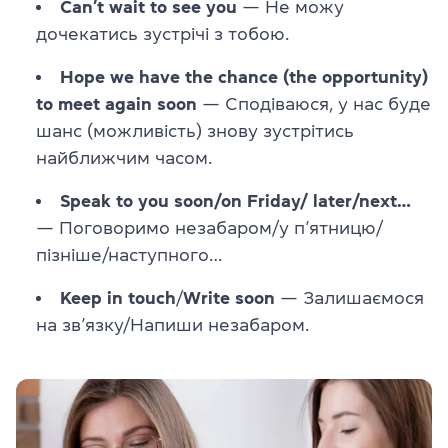
Can’t wait to see you
— Не можу
дочекатись зустрічі з тобою.
Hope we have the chance (the opportunity)
to meet again soon
— Сподіваюся, у нас буде
шанс (можливість) знову зустрітись
найближчим часом.
Speak to you soon/on Friday/ later/next…
— Поговоримо незабаром/у п’ятницю/
пізніше/наступного…
Keep in touch
/
Write soon
— Залишаємося
на зв’язку/Напиши незабаром.