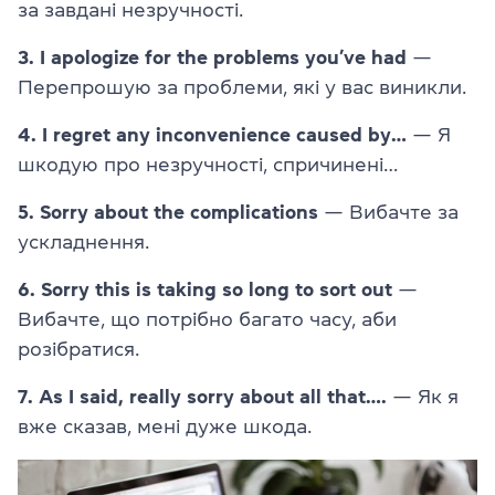
за завдані незручності.
3. I apologize for the problems you’ve had
—
Перепрошую за проблеми, які у вас виникли.
4. I regret any inconvenience caused by…
— Я
шкодую про незручності, спричинені…
5. Sorry about the complications
— Вибачте за
ускладнення.
6. Sorry this is taking so long to sort out
—
Вибачте, що потрібно багато часу, аби
розібратися.
7. As I said, really sorry about all that….
— Як я
вже сказав, мені дуже шкода.