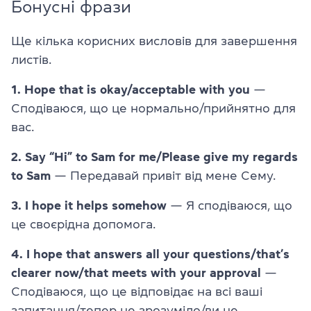
Бонусні фрази
Ще кілька корисних висловів для завершення
листів.
1. Hope that is okay/acceptable with you
—
Сподіваюся, що це нормально/прийнятно для
вас.
2. Say “Hi” to Sam for me/Please give my regards
to Sam
— Передавай привіт від мене Сему.
3. I hope it helps somehow
— Я сподіваюся, що
це своєрідна допомога.
4. I hope that answers all your questions/that’s
clearer now/that meets with your approval
—
Сподіваюся, що це відповідає на всі ваші
запитання/тепер це зрозуміло/ви це