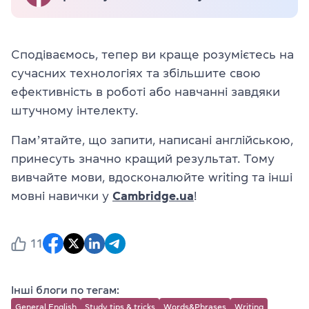
Сподіваємось, тепер ви краще розумієтесь на
сучасних технологіях та збільшите свою
ефективність в роботі або навчанні завдяки
штучному інтелекту.
Памʼятайте, що запити, написані англійською,
принесуть значно кращий результат. Тому
вивчайте мови, вдосконалюйте writing та інші
мовні навички у
Cambridge.ua
!
11
Інші блоги по тегам:
General English
Study tips & tricks
Words&Phrases
Writing