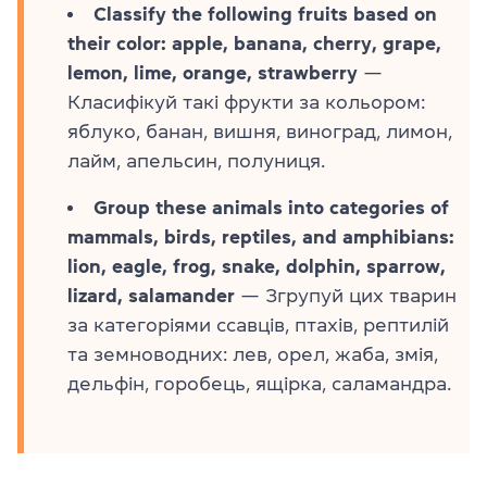
Classify the following fruits based on
their color: apple, banana, cherry, grape,
lemon, lime, orange, strawberry
—
Класифікуй такі фрукти за кольором:
яблуко, банан, вишня, виноград, лимон,
лайм, апельсин, полуниця.
Group these animals into categories of
mammals, birds, reptiles, and amphibians:
lion, eagle, frog, snake, dolphin, sparrow,
lizard, salamander
— Згрупуй цих тварин
за категоріями ссавців, птахів, рептилій
та земноводних: лев, орел, жаба, змія,
дельфін, горобець, ящірка, саламандра.