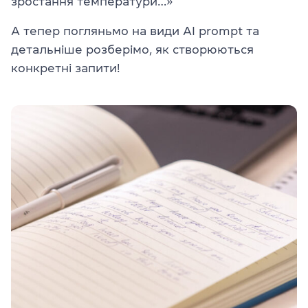
зростання температури…»
А тепер погляньмо на види AI prompt та
детальніше розберімо, як створюються
конкретні запити!