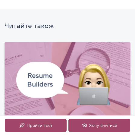
Читайте також
Сайти та онлайн-сервіси для 📝 створення резюме
Пройти тест
Хочу вчитися
англійською мовою