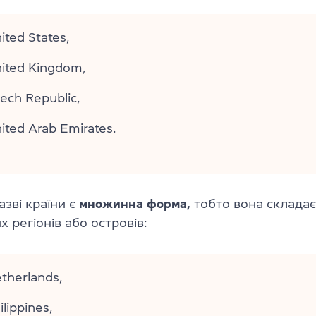
ited States,
ited Kingdom,
ech Republic,
ited Arab Emirates.
азві країни є
множинна форма,
тобто вона складає
х регіонів або островів:
therlands,
ilippines,