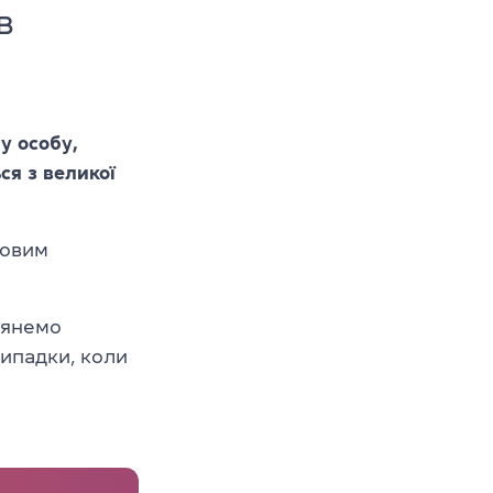
в
у особу,
ся з великої
ьовим
лянемо
випадки, коли