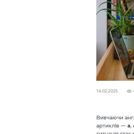
14.02.2025
Вивчаючи анг
артиклів —
a
,
ситуація стає