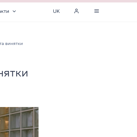
акти
UK
 та винятки
инятки