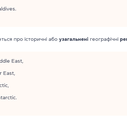
ldives.
ться про історичні або
узагальнені
географічні
ре
ddle East,
r East,
tic,
tarctic.