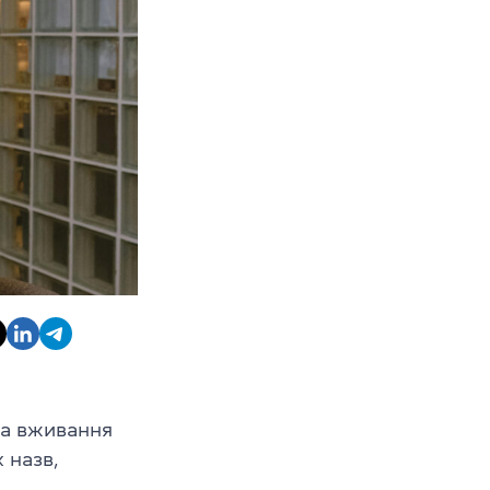
ла вживання
 назв,