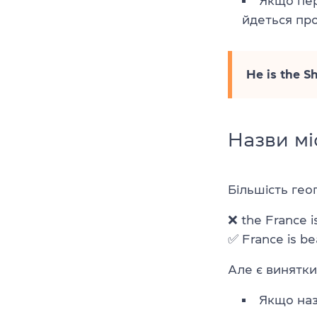
Якщо пер
йдеться про
He is the S
Назви мі
Більшість гео
❌ the France is
✅ France is bea
Але є винятки
Якщо наз