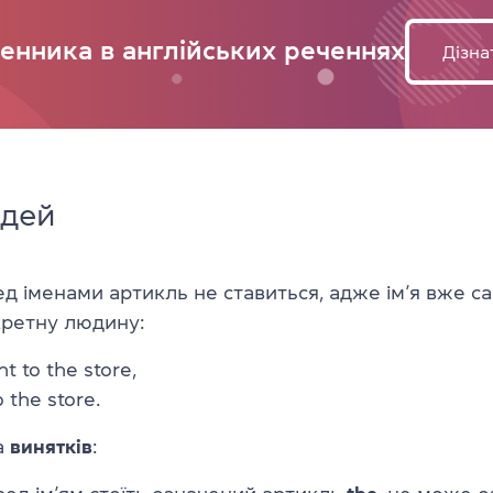
менника в англійських реченнях
Дізна
юдей
д іменами артикль не ставиться, адже ім’я вже са
кретну людину:
t to the store,
 the store.
а
винятків
: