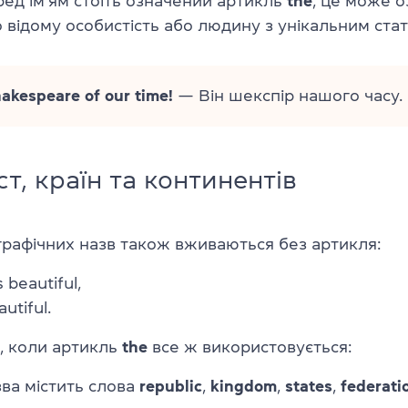
ед ім’ям стоїть означений артикль
the
, це може о
 відому особистість або людину з унікальним ста
hakespeare of our time!
— Він шекспір нашого часу.
ст, країн та континентів
графічних назв також вживаються без артикля:
 beautiful,
utiful.
, коли артикль
the
все ж використовується:
ва містить слова
republic
,
kingdom
,
states
,
federati