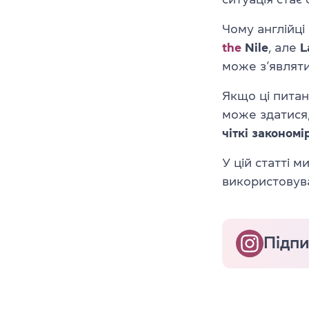
Чому англійці
the
Nile
, але
L
може з’являт
Якщо ці питан
може здатися,
чіткі
закономі
У цій статті м
використовува
Підпи