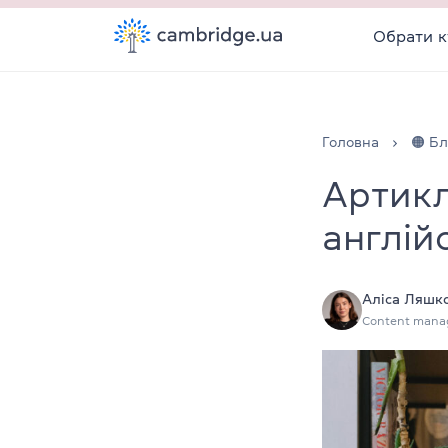
Обрати к
Головна
🟠 Бл
Артикл
англій
Аліса Ляшк
Content mana