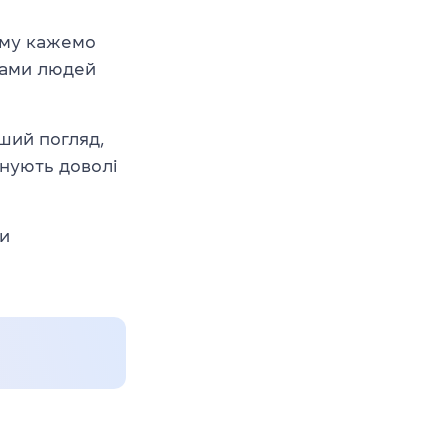
ому кажемо
нами людей
рший погляд,
снують доволі
ди