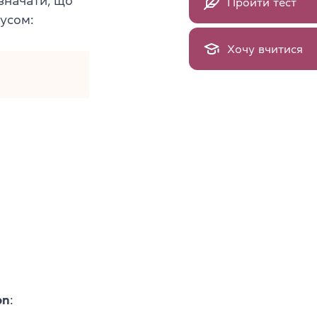
значати, що
Пройти тест
тусом:
Хочу вчитися
on
: