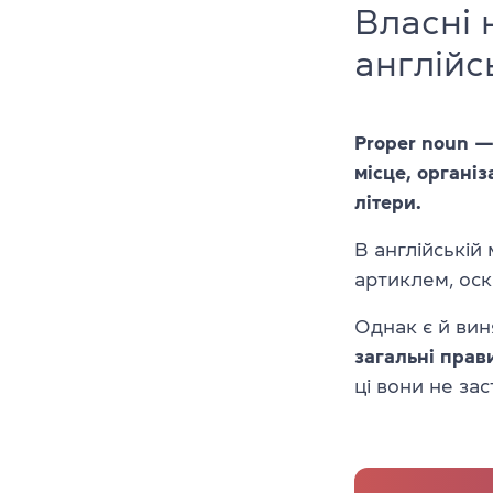
Власні 
англійс
Proper noun —
місце, органі
літери.
В англійській
артиклем, ос
Однак є й вин
загальні
прав
ці вони не за