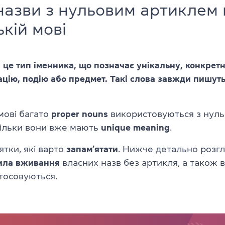
назви з нульовим артиклем 
ькій мові
 це тип іменника, що позначає унікальну, конкретн
зацію, подію або предмет. Такі слова завжди пишуть
 мові багато
proper nouns
використовуються з нул
кільки вони вже мають
unique meaning
.
ятки, які варто
запам’ятати
. Нижче детально розг
ила
вживання
власних назв без артикля, а також 
стосовуються.