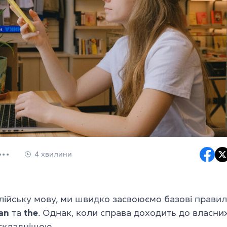
4 хвилини
лійську мову, ми швидко засвоюємо базові прави
an
та
the
. Однак, коли справа доходить до власних
 складнішою.