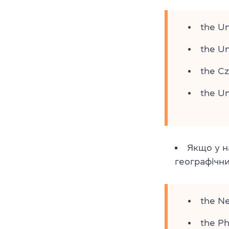
the Un
the Un
the Cz
the Un
Якщо у н
географічни
the Ne
the Ph