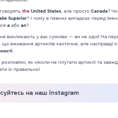
 говорять
the
United States
, але просто
Canada
? Ч
ake
Superior
? І чому в певних випадках перед іме
ися
a
або
an
?
ня викликають у вас сумніви — ви не одні! На пе
 що вживання артиклів хаотичне, але насправді і
рності
.
и розповімо, як ніколи не плутати артиклі та завж
ти їх правильно!
суйтесь на наш Instagram