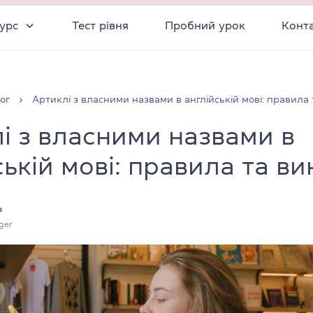
урс
Тест рівня
Пробний урок
Конт
ог
Артиклі з власними назвами в англійській мові: правила
і з власними назвами в
ській мові: правила та в
о
ger