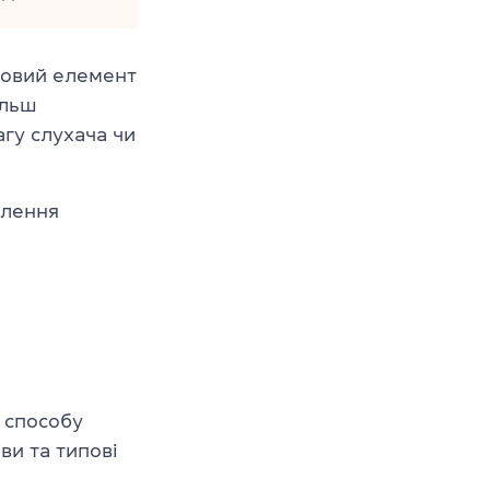
човий елемент
ільш
агу слухача чи
влення
а способу
ви та типові