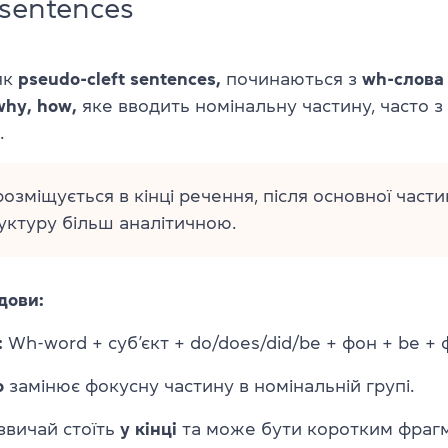
 sentences
як
pseudo-cleft sentences,
починаються з
wh-слова
why, how,
яке вводить номінальну частину, часто з
.
розміщується в кінці речення, після основної част
уктуру більш аналітичною.
дови:
:
Wh-word + суб’єкт + do/does/did/be + фон + be + 
о
замінює фокусну частину в номінальній групі.
звичай стоїть
у кінці
та може бути коротким фраг