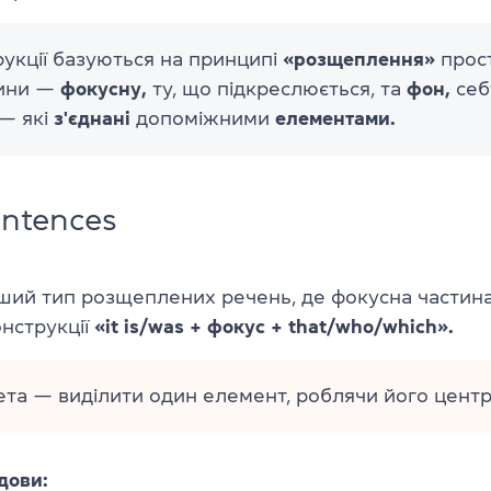
рукції базуються на принципі
«розщеплення»
прос
тини —
фокусну,
ту, що підкреслюється, та
фон,
себ
 — які
з'єднані
допоміжними
елементами.
sentences
ий тип розщеплених речень, де фокусна частина
нструкції
«it is/was + фокус + that/who/which».
та — виділити один елемент, роблячи його центр
дови: