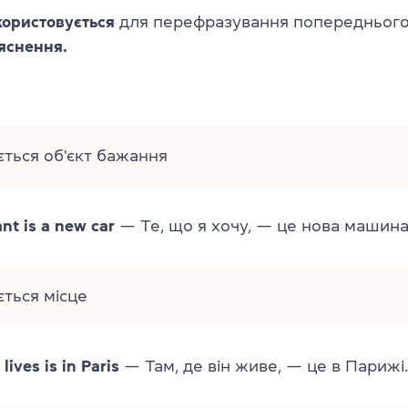
користовується
для перефразування попереднього
яснення.
ться об'єкт бажання
nt is a new car
— Те, що я хочу, — це нова машина
ться місце
ives is in Paris
— Там, де він живе, — це в Парижі.