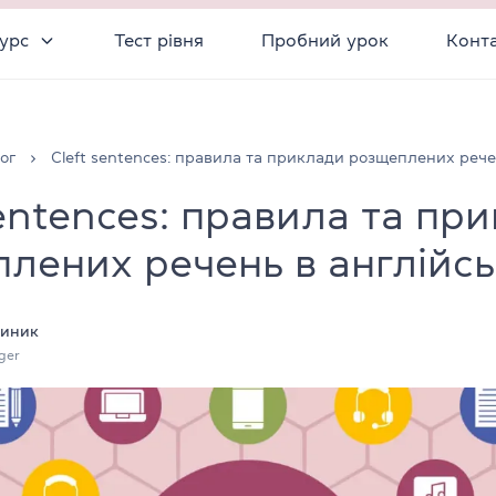
урс
Тест рівня
Пробний урок
Конт
ог
Cleft sentences: правила та приклади розщеплених речен
sentences: правила та пр
лених речень в англійсь
тиник
ger