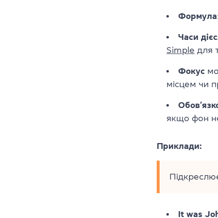
Формула
Часи діє
Simple
для 
Фокус
мо
місцем чи 
Обов’язк
якщо фон н
Приклади:
Підкреслює
It was J