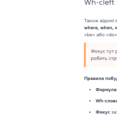
Wh-cleft
Також відомі 
where, when, 
«be» або «do»
Фокус тут 
робить стр
Правила побу
Формула
Wh-слов
Фокус
за