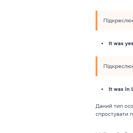
Підкреслює
It was ye
Підкреслює
It was in
Даний тип осо
спростувати 