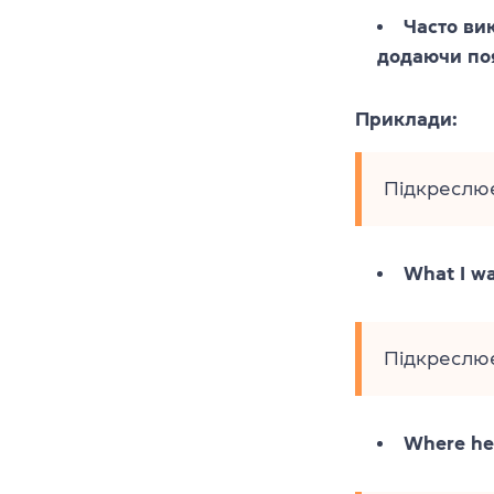
Часто ви
додаючи по
Приклади:
Підкреслює
What I wa
Підкреслює
Where he l