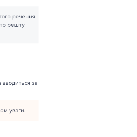
того речення
то решту
 вводиться за
ом уваги.