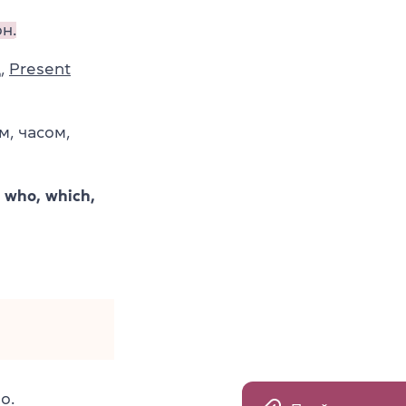
н.
,
Present
, часом,
, who, which,
о.