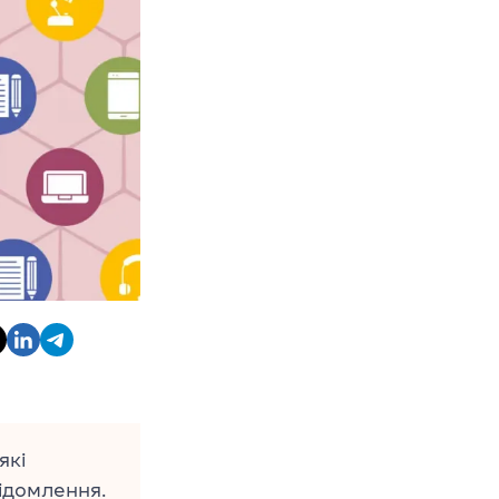
які
ідомлення.