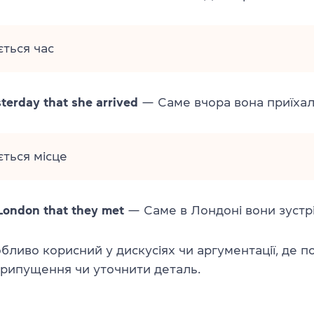
ться час
sterday that she arrived
— Саме вчора вона приїхал
ться місце
 London that they met
— Саме в Лондоні вони зустрі
бливо корисний у дискусіях чи аргументації, де п
припущення чи уточнити деталь.