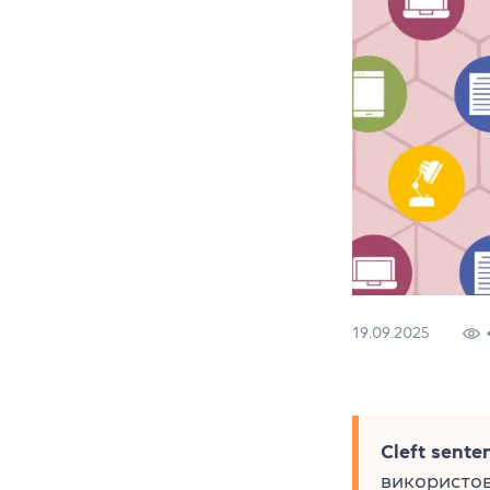
19.09.2025
Cleft sente
використов