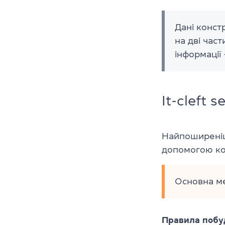
Дані конст
на дві час
інформації
It-cleft 
Найпоширеніш
допомогою ко
Основна ме
Правила побу