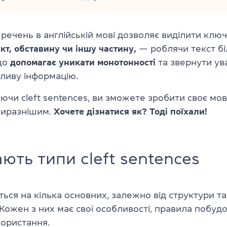
речень в англійській мові дозволяє виділити клю
’єкт, обставину чи іншу частину,
— роблячи текст б
що
допомагає уникати монотонності
та звернути ув
ливу інформацію.
ючи cleft sentences, ви зможете зробити своє мо
виразнішим.
Хочете дізнатися як? Тоді поїхали!
ають типи cleft sentences
ься на кілька основних, залежно від структури т
Кожен з них має свої особливості, правила побудо
користання.