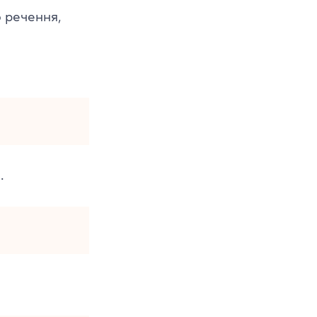
 речення,
.