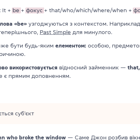
: It +
be
+
фокус
+ that/who/which/where/when +
фо
слова «be»
узгоджуються з контекстом. Наприклад
теперішнього,
Past Simple
для минулого.
же бути будь-яким
елементом:
особою, предметом
причиною.
ово використовується
відносний займенник —
that
е є прямим доповненням.
ться суб'єкт
ohn who broke the window
— Саме Джон розбив вікн