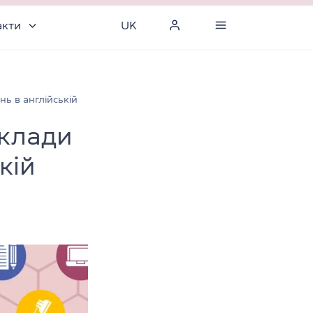
акти
UK
ь в англійській
иклади
кій