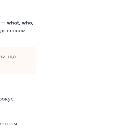
 — what, who,
 дієсловом
ини, що
фокус.
ментом.