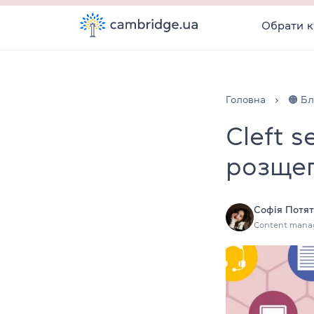
Обрати к
Головна
🟠 Бл
Cleft 
розщеп
Софія Потя
Content mana