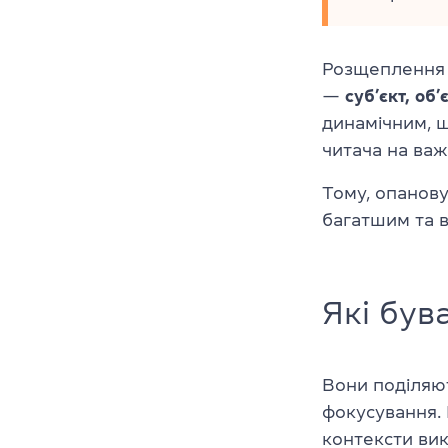
Розщеплення 
—
суб’єкт, об
динамічним, 
читача на важ
Тому, опанову
багатшим та 
Які був
Вони поділяют
фокусування. 
контексти ви