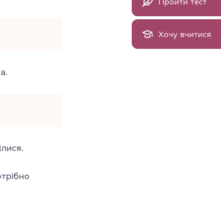
Пройти тест
Хочу вчитися
а.
лися.
отрібно