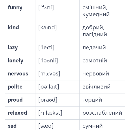
funny
[ˈfʌni]
смішний,
кумедний
kind
[kaɪnd]
добрий,
лагідний
lazy
[ˈleɪzi]
ледачий
lonely
[ˈləʊnli]
самотній
nervous
[ˈnɜːvəs]
нервовий
polite
[pəˈlaɪt]
ввічливий
proud
[praʊd]
гордий
relaxed
[rɪˈlækst]
розслаблений
sad
[sæd]
сумний