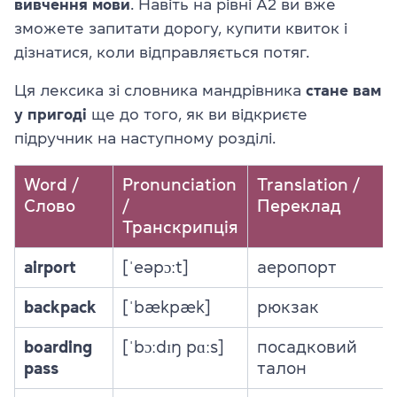
вивчення мови
. Навіть на рівні A2 ви вже
зможете запитати дорогу, купити квиток і
дізнатися, коли відправляється потяг.
Ця лексика зі словника мандрівника
стане вам
у пригоді
ще до того, як ви відкриєте
підручник на наступному розділі.
Word /
Pronunciation
Translation /
Слово
/
Переклад
Транскрипція
airport
[ˈeəpɔːt]
аеропорт
backpack
[ˈbækpæk]
рюкзак
boarding
[ˈbɔːdɪŋ pɑːs]
посадковий
pass
талон