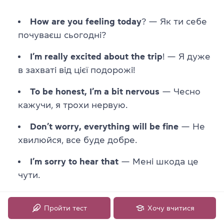
How are you feeling today
? — Як ти себе
почуваєш сьогодні?
I’m really excited about the trip
! — Я дуже
в захваті від цієї подорожі!
To be honest, I’m a bit nervous
— Чесно
кажучи, я трохи нервую.
Don’t worry, everything will be fine
— Не
хвилюйся, все буде добре.
I’m sorry to hear that
— Мені шкода це
чути.
That sounds great
! — Це звучить чудово!
Пройти тест
Хочу вчитися
I agree with you
— Я з тобою згоден/