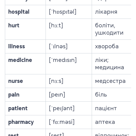
hospital
[ˈhɒspɪtəl]
лікарня
hurt
[hɜːt]
боліти,
ушкодити
illness
[ˈɪlnəs]
хвороба
medicine
[ˈmedɪsɪn]
ліки;
медицина
nurse
[nɜːs]
медсестра
pain
[peɪn]
біль
patient
[ˈpeɪʃənt]
пацієнт
pharmacy
[ˈfɑːməsi]
аптека
rest
[rest]
відпочинок;