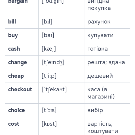
bargain
[ˈbɑːɡɪn]
вигідна
покупка
bill
[bɪl]
рахунок
buy
[baɪ]
купувати
cash
[kæʃ]
готівка
change
[tʃeɪndʒ]
решта; здача
cheap
[tʃiːp]
дешевий
checkout
[ˈtʃekaʊt]
каса (в
магазині)
choice
[tʃɔɪs]
вибір
cost
[kɒst]
вартість;
коштувати