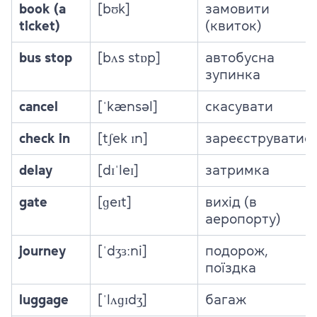
book (a
[bʊk]
замовити
ticket)
(квиток)
bus stop
[bʌs stɒp]
автобусна
зупинка
cancel
[ˈkænsəl]
скасувати
check in
[tʃek ɪn]
зареєструватис
delay
[dɪˈleɪ]
затримка
gate
[ɡeɪt]
вихід (в
аеропорту)
journey
[ˈdʒɜːni]
подорож,
поїздка
luggage
[ˈlʌɡɪdʒ]
багаж