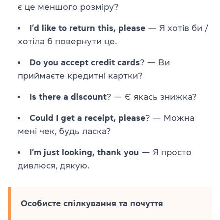
є це меншого розміру?
I’d like to return this, please
— Я хотів би /
хотіла б повернути це.
Do you accept credit cards
? — Ви
приймаєте кредитні картки?
Is there a discount
? — Є якась знижка?
Could I get a receipt, please
? — Можна
мені чек, будь ласка?
I’m just looking, thank you
— Я просто
дивлюся, дякую.
Особисте спілкування та почуття