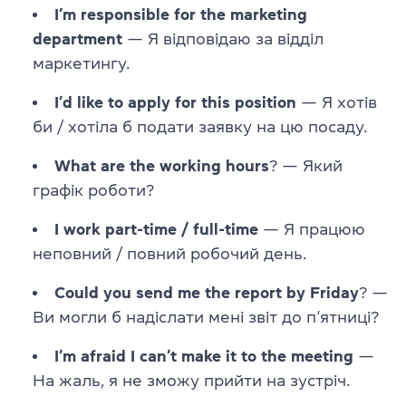
I’m responsible for the marketing
department
— Я відповідаю за відділ
маркетингу.
I’d like to apply for this position
— Я хотів
би / хотіла б подати заявку на цю посаду.
What are the working hours
? — Який
графік роботи?
I work part-time / full-time
— Я працюю
неповний / повний робочий день.
Could you send me the report by Friday
? —
Ви могли б надіслати мені звіт до п’ятниці?
I’m afraid I can’t make it to the meeting
—
На жаль, я не зможу прийти на зустріч.