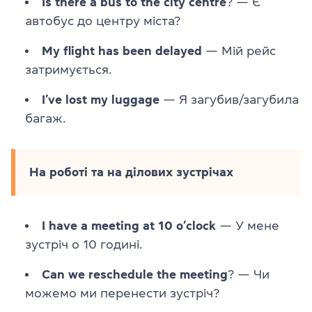
Is there a bus to the city centre
? — Є
автобус до центру міста?
My flight has been delayed
— Мій рейс
затримується.
I’ve lost my luggage
— Я загубив/загубила
багаж.
На роботі та на ділових зустрічах
I have a meeting at 10 o’clock
— У мене
зустріч о 10 годині.
Can we reschedule the meeting
? — Чи
можемо ми перенести зустріч?