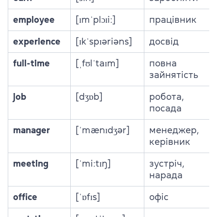
employee
[ɪmˈplɔɪiː]
працівник
experience
[ɪkˈspɪəriəns]
досвід
full-time
[ˌfʊlˈtaɪm]
повна
зайнятість
job
[dʒɒb]
робота,
посада
manager
[ˈmænɪdʒər]
менеджер,
керівник
meeting
[ˈmiːtɪŋ]
зустріч,
нарада
office
[ˈɒfɪs]
офіс