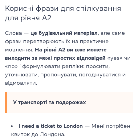
Корисні фрази для спілкування
для рівня A2
Слова —
це будівельний матеріал
, але саме
фрази перетворюють їх на практичне
мовлення.
На рівні A2 ви вже можете
виходити за межі простих відповідей
«yes» чи
«no» і формулювати репліки: просити,
уточнювати, пропонувати, погоджуватися й
відмовляти.
У транспорті та подорожах
I need a ticket to London
— Мені потрібен
квиток до Лондона.