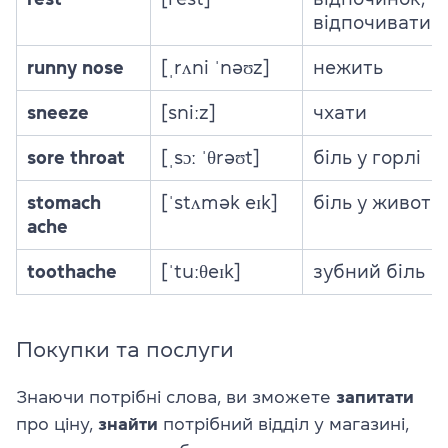
відпочивати
runny nose
[ˌrʌni ˈnəʊz]
нежить
sneeze
[sniːz]
чхати
sore throat
[ˌsɔː ˈθrəʊt]
біль у горлі
stomach
[ˈstʌmək eɪk]
біль у животі
ache
toothache
[ˈtuːθeɪk]
зубний біль
Покупки та послуги
Знаючи потрібні слова, ви зможете
запитати
про ціну,
знайти
потрібний відділ у магазині,