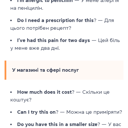
I’m allergic to penicillin
— У мене алергія
на пеніцилін.
Do I need a prescription for this
? — Для
цього потрібен рецепт?
I’ve had this pain for two days
— Цей біль
у мене вже два дні.
У магазині та сфері послуг
How much does it cost
? — Скільки це
коштує?
Can I try this on
? — Можна це приміряти?
Do you have this in a smaller size
? — У вас