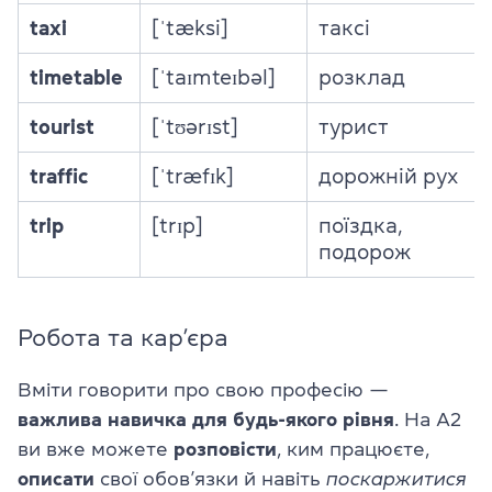
taxi
[ˈtæksi]
таксі
timetable
[ˈtaɪmteɪbəl]
розклад
tourist
[ˈtʊərɪst]
турист
traffic
[ˈtræfɪk]
дорожній рух
trip
[trɪp]
поїздка,
подорож
Робота та кар’єра
Вміти говорити про свою професію —
важлива навичка для будь-якого рівня
. На A2
ви вже можете
розповісти
, ким працюєте,
описати
свої обов’язки й навіть
поскаржитися