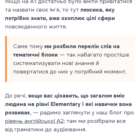
Якщо на A1 достатньо було вміти привітатися
та назвати своє ім’я, то тут
лексика, яку
потрібно знати, вже охоплює цілі сфери
повсякденного життя.
Саме тому
ми розбили перелік слів на
тематичні блоки
— так набагато простіше
систематизувати нові знання й
повертатися до них у потрібний момент.
До речі,
якщо вас цікавить, що загалом вміє
людина на рівні Elementary і які навички вона
розвиває
, — радимо заглянути у наш блог про
рівень англійської A2
: там ми розібрали все
від граматики до аудіювання.