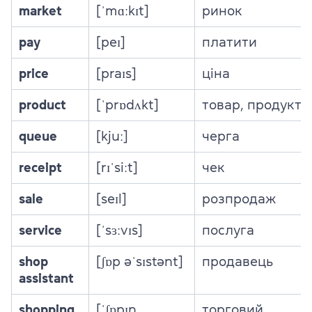
market
[ˈmɑːkɪt]
ринок
pay
[peɪ]
платити
price
[praɪs]
ціна
product
[ˈprɒdʌkt]
товар, продукт
queue
[kjuː]
черга
receipt
[rɪˈsiːt]
чек
sale
[seɪl]
розпродаж
service
[ˈsɜːvɪs]
послуга
shop
[ʃɒp əˈsɪstənt]
продавець
assistant
shopping
[ˈʃɒpɪŋ
торговий