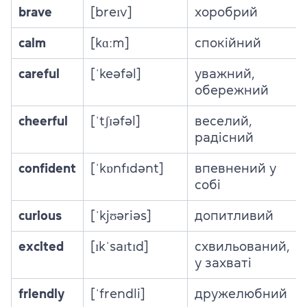
brave
[breɪv]
хоробрий
calm
[kɑːm]
спокійний
careful
[ˈkeəfəl]
уважний,
обережний
cheerful
[ˈtʃɪəfəl]
веселий,
радісний
confident
[ˈkɒnfɪdənt]
впевнений у
собі
curious
[ˈkjʊəriəs]
допитливий
excited
[ɪkˈsaɪtɪd]
схвильований,
у захваті
friendly
[ˈfrendli]
дружелюбний