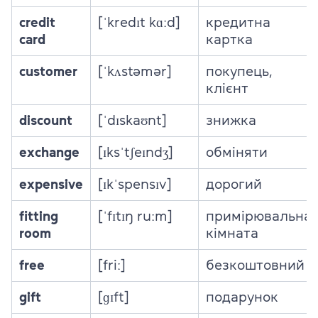
credit
[ˈkredɪt kɑːd]
кредитна
card
картка
customer
[ˈkʌstəmər]
покупець,
клієнт
discount
[ˈdɪskaʊnt]
знижка
exchange
[ɪksˈtʃeɪndʒ]
обміняти
expensive
[ɪkˈspensɪv]
дорогий
fitting
[ˈfɪtɪŋ ruːm]
примірювальна
room
кімната
free
[friː]
безкоштовний
gift
[ɡɪft]
подарунок