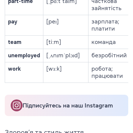
part-time
[ˌpɑːtˈtaɪm]
часткова
зайнятість
pay
[peɪ]
зарплата;
платити
team
[tiːm]
команда
unemployed
[ˌʌnɪmˈplɔɪd]
безробітний
work
[wɜːk]
робота;
працювати
Підписуйтесь на наш Instagram
Здоров’я та стиль життя