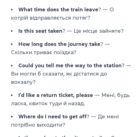
What time does the train leave
? — О
котрій відправляється потяг?
Is this seat taken
? — Це місце зайняте?
How long does the journey take
? —
Скільки триває поїздка?
Could you tell me the way to the station
? —
Ви могли б сказати, як дістатися до
вокзалу?
I’d like a return ticket, please
— Мені, будь
ласка, квиток туди й назад.
Where do I need to get off
? — Де мені
потрібно виходити?