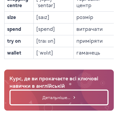
centre
ˈsentər]
центр
size
[saɪz]
розмір
spend
[spend]
витрачати
try on
[traɪ ɒn]
приміряти
wallet
[ˈwɒlɪt]
гаманець
Курс, де ви прокачаєте всі ключові
навички в англійській
Детальніше...