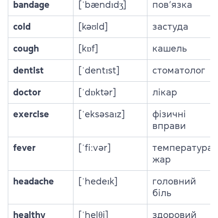
bandage
[ˈbændɪdʒ]
пов’язка
cold
[kəʊld]
застуда
cough
[kɒf]
кашель
dentist
[ˈdentɪst]
стоматолог
doctor
[ˈdɒktər]
лікар
exercise
[ˈeksəsaɪz]
фізичні
вправи
fever
[ˈfiːvər]
температура,
жар
headache
[ˈhedeɪk]
головний
біль
healthy
[ˈhelθi]
здоровий