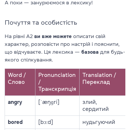
А поки — занурюємося в лексику!
Почуття та особистість
На рівні A2
ви вже можете
описати свій
характер, розповісти про настрій і пояснити,
що відчуваєте. Ця лексика —
базова
для будь-
якого спілкування.
Word /
Pronunciation
Translation /
Слово
/
Переклад
Транскрипція
angry
[ˈæŋɡri]
злий,
сердитий
bored
[bɔːd]
нудьгуючий