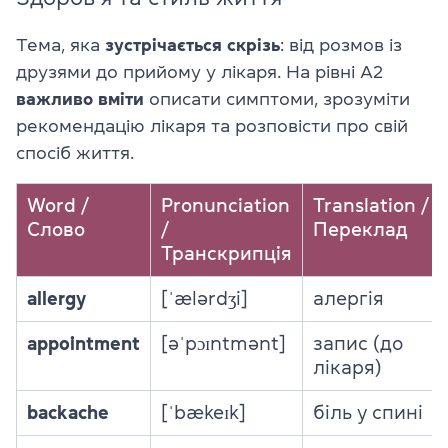
Тема, яка
зустрічається скрізь
: від розмов із
друзями до прийому у лікаря. На рівні A2
важливо вміти
описати симптоми, зрозуміти
рекомендацію лікаря та розповісти про свій
спосіб життя.
Word /
Pronunciation
Translation /
Слово
/
Переклад
Транскрипція
allergy
[ˈælərdʒi]
алергія
appointment
[əˈpɔɪntmənt]
запис (до
лікаря)
backache
[ˈbækeɪk]
біль у спині