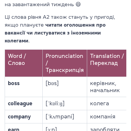
на завантажений тиждень 😄
Ці слова рівня А2 також стануть у пригоді,
якщо плануєте
читати оголошення про
вакансії чи листуватися з іноземними
колегами
.
Word /
Pronunciation
Translation /
Слово
/
Переклад
Транскрипція
boss
[bɒs]
керівник,
начальник
colleague
[ˈkɒliːɡ]
колега
company
[ˈkʌmpəni]
компанія
earn
[ɜːn]
заробляти