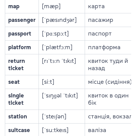
map
[mæp]
карта
passenger
[ˈpæsɪndʒər]
пасажир
passport
[ˈpɑːspɔːt]
паспорт
platform
[ˈplætfɔːm]
платформа
return
[rɪˈtɜːn ˈtɪkɪt]
квиток туди й
ticket
назад
seat
[siːt]
місце (сидіння)
single
[ˈsɪŋɡəl ˈtɪkɪt]
квиток в один
ticket
бік
station
[ˈsteɪʃən]
станція, вокзал
suitcase
[ˈsuːtkeɪs]
валіза