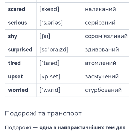
scared
[skeəd]
наляканий
serious
[ˈsɪəriəs]
серйозний
shy
[ʃaɪ]
сором’язливий
surprised
[səˈpraɪzd]
здивований
tired
[ˈtaɪəd]
втомлений
upset
[ʌpˈset]
засмучений
worried
[ˈwʌrid]
стурбований
Подорожі та транспорт
Подорожі —
одна з найпрактичніших тем для