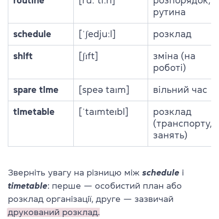
routine
[ruːˈtiːn]
розпорядок,
рутина
schedule
[ˈʃedjuːl]
розклад
shift
[ʃɪft]
зміна (на
роботі)
spare time
[speə taɪm]
вільний час
timetable
[ˈtaɪmteɪbl]
розклад
(транспорту,
занять)
Зверніть увагу на різницю між
schedule
і
timetable
: перше — особистий план або
розклад організації, друге — зазвичай
друкований розклад.