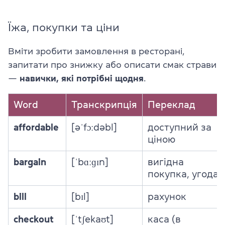
Їжа, покупки та ціни
Вміти зробити замовлення в ресторані,
запитати про знижку або описати смак страви
—
навички, які потрібні щодня
.
Word
Транскрипція
Переклад
affordable
[əˈfɔːdəbl]
доступний за
ціною
bargain
[ˈbɑːɡɪn]
вигідна
покупка, угода
bill
[bɪl]
рахунок
checkout
[ˈtʃekaʊt]
каса (в