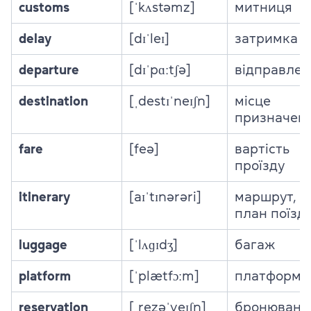
customs
[ˈkʌstəmz]
митниця
delay
[dɪˈleɪ]
затримка
departure
[dɪˈpɑːtʃə]
відправлен
destination
[ˌdestɪˈneɪʃn]
місце
призначен
fare
[feə]
вартість
проїзду
itinerary
[aɪˈtɪnərəri]
маршрут,
план поїзд
luggage
[ˈlʌɡɪdʒ]
багаж
platform
[ˈplætfɔːm]
платформа
reservation
[ˌrezəˈveɪʃn]
бронюванн