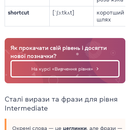
shortcut
[ˈʃɔːtkʌt]
коротший
шлях
Як прокачати свій рівень і досягти
нової позначки?
На курсі «Вивчення рівня»
Сталі вирази та фрази для рівня
Intermediate
Окремі слова — це
цеглинки
, але фрази —