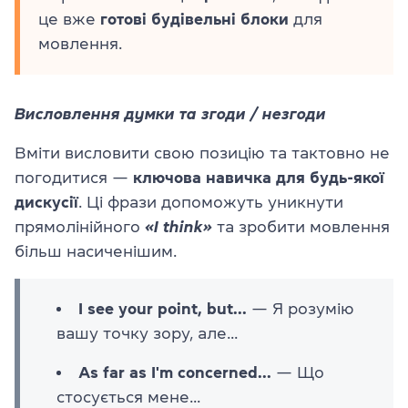
це вже
готові будівельні блоки
для
мовлення.
Висловлення думки та згоди / незгоди
Вміти висловити свою позицію та тактовно не
погодитися —
ключова навичка для будь-якої
дискусії
. Ці фрази допоможуть уникнути
прямолінійного
«I think»
та зробити мовлення
більш насиченішим.
I see your point, but...
— Я розумію
вашу точку зору, але...
As far as I'm concerned...
— Що
стосується мене...