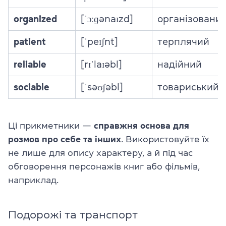
organized
[ˈɔːɡənaɪzd]
організовани
patient
[ˈpeɪʃnt]
терплячий
reliable
[rɪˈlaɪəbl]
надійний
sociable
[ˈsəʊʃəbl]
товариський
Ці прикметники —
справжня основа для
розмов про себе та інших
. Використовуйте їх
не лише для опису характеру, а й під час
обговорення персонажів книг або фільмів,
наприклад.
Подорожі та транспорт