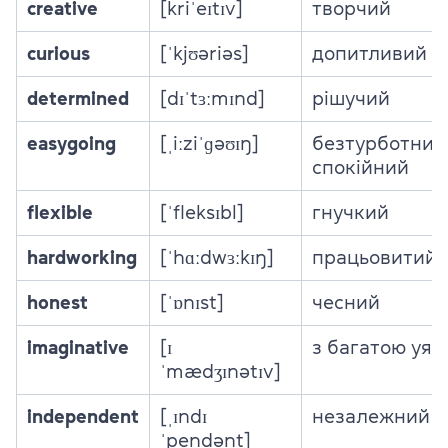
creative
[kriˈeɪtɪv]
творчий
curious
[ˈkjʊəriəs]
допитливий
determined
[dɪˈtɜːmɪnd]
рішучий
easygoing
[ˌiːziˈɡəʊɪŋ]
безтурботний
спокійний
flexible
[ˈfleksɪbl]
гнучкий
hardworking
[ˈhɑːdwɜːkɪŋ]
працьовитий
honest
[ˈɒnɪst]
чесний
imaginative
[ɪ
з багатою уя
ˈmædʒɪnətɪv]
independent
[ˌɪndɪ
незалежний
ˈpendənt]