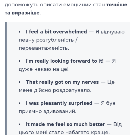
допоможуть описати емоційний стан
точніше
та виразніше
.
I feel a bit overwhelmed
— Я відчуваю
певну розгубленість /
перевантаженість.
I'm really looking forward to it!
— Я
дуже чекаю на це!
That really got on my nerves
— Це
мене дійсно роздратувало.
I was pleasantly surprised
— Я був
приємно здивований.
It made me feel so much better
— Від
цього мені стало набагато краще.