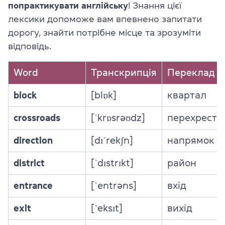
попрактикувати англійську
! Знання цієї
лексики допоможе вам впевнено запитати
дорогу, знайти потрібне місце та зрозуміти
відповідь.
Word
Транскрипція
Переклад
block
[blɒk]
квартал
crossroads
[ˈkrɒsrəʊdz]
перехрестя
direction
[dɪˈrekʃn]
напрямок
district
[ˈdɪstrɪkt]
район
entrance
[ˈentrəns]
вхід
exit
[ˈeksɪt]
вихід