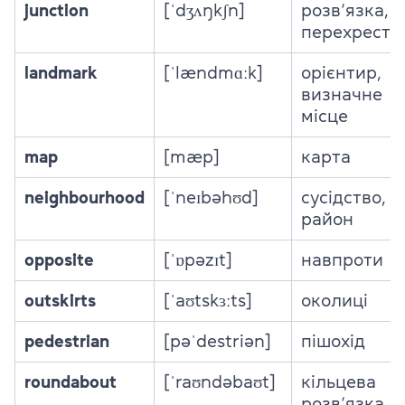
junction
[ˈdʒʌŋkʃn]
розв’язка,
перехрестя
landmark
[ˈlændmɑːk]
орієнтир,
визначне
місце
map
[mæp]
карта
neighbourhood
[ˈneɪbəhʊd]
сусідство,
район
opposite
[ˈɒpəzɪt]
навпроти
outskirts
[ˈaʊtskɜːts]
околиці
pedestrian
[pəˈdestriən]
пішохід
roundabout
[ˈraʊndəbaʊt]
кільцева
розв’язка