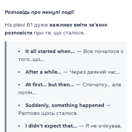
Розповідь про минулі події
На рівні B1 дуже
важливо вміти зв’язно
розповісти
про те, що сталося.
It all started when...
— Все почалося з
того, що...
After a while..
. — Через деякий час...
At first... but then...
— Спочатку... але
потім...
Suddenly, something happened
—
Раптово щось сталося.
I didn't expect that...
— Я не очікував,