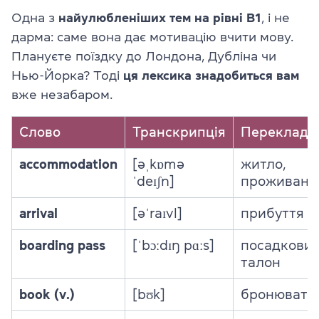
Одна з
найулюбленіших тем на рівні B1
, і не
дарма: саме вона дає мотивацію вчити мову.
Плануєте поїздку до Лондона, Дубліна чи
Нью-Йорка? Тоді
ця лексика знадобиться вам
вже незабаром.
Слово
Транскрипція
Переклад
accommodation
[əˌkɒmə
житло,
ˈdeɪʃn]
проживанн
arrival
[əˈraɪvl]
прибуття
boarding pass
[ˈbɔːdɪŋ pɑːs]
посадкови
талон
book (v.)
[bʊk]
бронювати