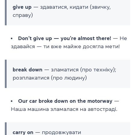
give up
— здаватися, кидати (звичку,
справу)
Don’t give up — you’re almost there!
— Не
здавайся — ти вже майже досягла мети!
break down
— зламатися (про техніку);
розплакатися (про людину)
Our car broke down on the motorway
—
Наша машина зламалася на автостраді.
carry on
— продовжувати