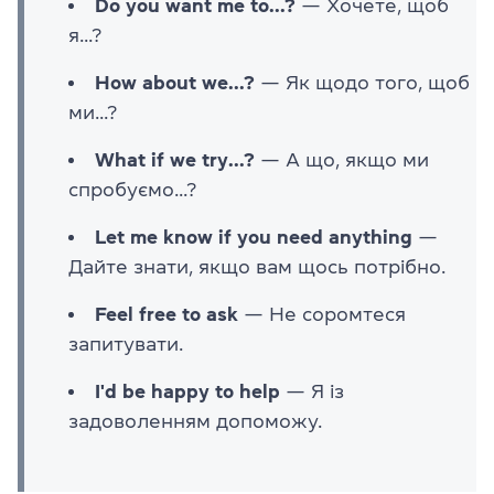
Do you want me to...?
— Хочете, щоб
я...?
How about we...?
— Як щодо того, щоб
ми...?
What if we try...?
— А що, якщо ми
спробуємо...?
Let me know if you need anything
—
Дайте знати, якщо вам щось потрібно.
Feel free to ask
— Не соромтеся
запитувати.
I'd be happy to help
— Я із
задоволенням допоможу.