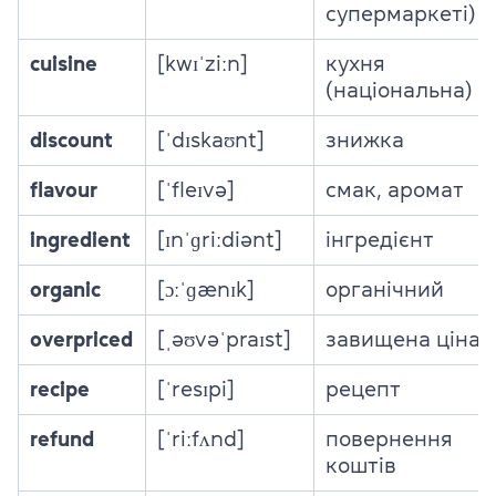
супермаркеті)
cuisine
[kwɪˈziːn]
кухня
(національна)
discount
[ˈdɪskaʊnt]
знижка
flavour
[ˈfleɪvə]
смак, аромат
ingredient
[ɪnˈɡriːdiənt]
інгредієнт
organic
[ɔːˈɡænɪk]
органічний
overpriced
[ˌəʊvəˈpraɪst]
завищена ціна
recipe
[ˈresɪpi]
рецепт
refund
[ˈriːfʌnd]
повернення
коштів