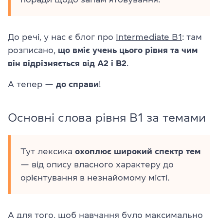
До речі, у нас є блог про
Intermediate B1
: там
розписано,
що вміє учень цього рівня та чим
він відрізняється від A2 і B2
.
А тепер —
до справи
!
Основні слова рівня B1 за темами
Тут лексика
охоплює широкий спектр тем
— від опису власного характеру до
орієнтування в незнайомому місті.
А для того, щоб навчання було максимально