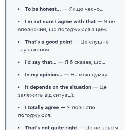
To be honest...
— Якщо чесно...
I'm not sure I agree with that
— Я не
впевнений, що погоджуюся з цим.
That's a good point
— Це слушне
зауваження.
I'd say that...
— Я б сказав, що...
In my opinion...
— На мою думку...
It depends on the situation
— Це
залежить від ситуації.
I totally agree
— Я повністю
погоджуюся.
That's not quite right
— Це не зовсім