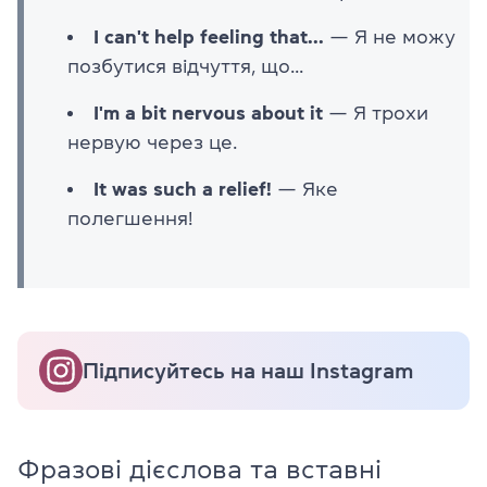
I can't help feeling that...
— Я не можу
позбутися відчуття, що...
I'm a bit nervous about it
— Я трохи
нервую через це.
It was such a relief!
— Яке
полегшення!
Підписуйтесь на наш Instagram
Фразові дієслова та вставні