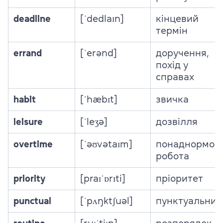
deadline
[ˈdedlaɪn]
кінцевий
термін
errand
[ˈerənd]
доручення,
похід у
справах
habit
[ˈhæbɪt]
звичка
leisure
[ˈleʒə]
дозвілля
overtime
[ˈəʊvətaɪm]
понаднормов
робота
priority
[praɪˈɒrɪti]
пріоритет
punctual
[ˈpʌŋktʃuəl]
пунктуальний