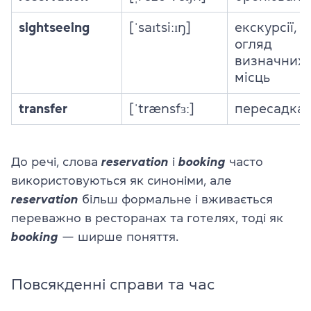
sightseeing
[ˈsaɪtsiːɪŋ]
екскурсії,
огляд
визначних
місць
transfer
[ˈtrænsfɜː]
пересадка
До речі, слова
reservation
і
booking
часто
використовуються як синоніми, але
reservation
більш формальне і вживається
переважно в ресторанах та готелях, тоді як
booking
— ширше поняття.
Повсякденні справи та час