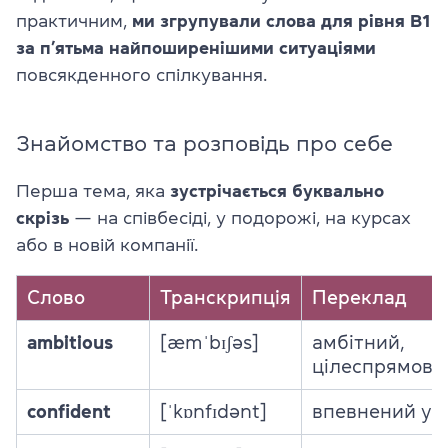
практичним,
ми згрупували слова для рівня B1
за п’ятьма найпоширенішими ситуаціями
повсякденного спілкування.
Знайомство та розповідь про себе
Перша тема, яка
зустрічається буквально
скрізь
— на співбесіді, у подорожі, на курсах
або в новій компанії.
Слово
Транскрипція
Переклад
ambitious
[æmˈbɪʃəs]
амбітний,
цілеспрямова
confident
[ˈkɒnfɪdənt]
впевнений у с