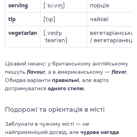
serving
[ˈsɜːvɪŋ]
порція
tip
[tɪp]
чайові
vegetarian
[ˌvedʒɪ
вегетаріанськи
ˈteəriən]
/ вегетаріанець
Цікавий нюанс: у британському англійському
пишуть
flavour
, а в американському —
flavor
.
Обидва варіанти
правильні
, але варто
дотримуватися
одного стилю
.
Подорожі та орієнтація в місті
Заблукати в чужому місті — не
найприємніший досвід, але
чудова нагода