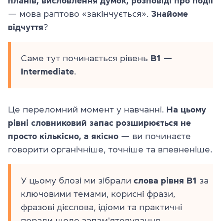
планів, висловлення думок, розповіді про події
— мова раптово «закінчується».
Знайоме
відчуття
?
Саме тут починається рівень
B1 —
Intermediate
.
Це переломний момент у навчанні.
На цьому
рівні словниковий запас розширюється не
просто кількісно, а якісно
— ви починаєте
говорити органічніше, точніше та впевненіше.
У цьому блозі ми зібрали
слова рівня B1
за
ключовими темами, корисні фрази,
фразові дієслова, ідіоми та практичні
поради щодо запам'ятовування.