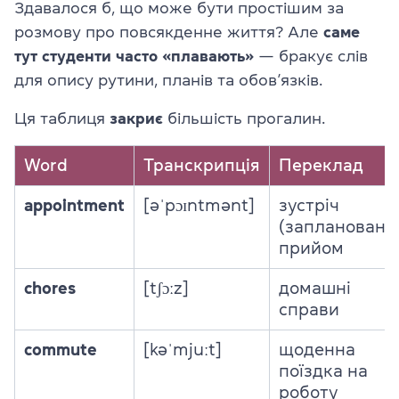
Здавалося б, що може бути простішим за
розмову про повсякденне життя? Але
саме
тут студенти часто «плавають»
— бракує слів
для опису рутини, планів та обов’язків.
Ця таблиця
закриє
більшість прогалин.
Word
Транскрипція
Переклад
appointment
[əˈpɔɪntmənt]
зустріч
(запланована)
прийом
chores
[tʃɔːz]
домашні
справи
commute
[kəˈmjuːt]
щоденна
поїздка на
роботу