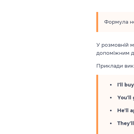
Формула не
У розмовній м
допоміжним д
Приклади вик
I'll b
You'll
He'll 
They'll