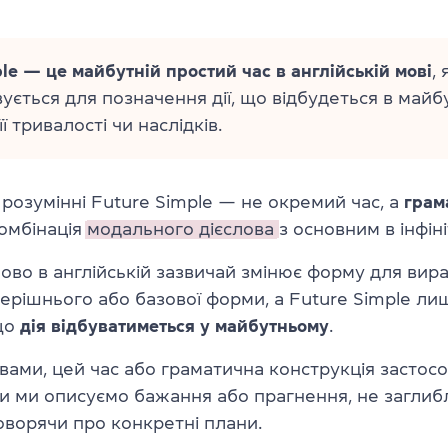
le
— це
майбутній простий час в англійській мові
,
ується для позначення дії, що відбудеться в майб
ї тривалості чи наслідків.
розумінні Future Simple — не окремий час, а
грам
комбінація
модального дієслова
з основним в інфіні
ово в англійській зазвичай змінює форму для ви
ерішнього або базової форми, а Future Simple ли
що
дія відбуватиметься у майбутньому
.
ами, цей час або граматична конструкція застосо
ли ми описуємо бажання або прагнення, не загли
говорячи про конкретні плани.