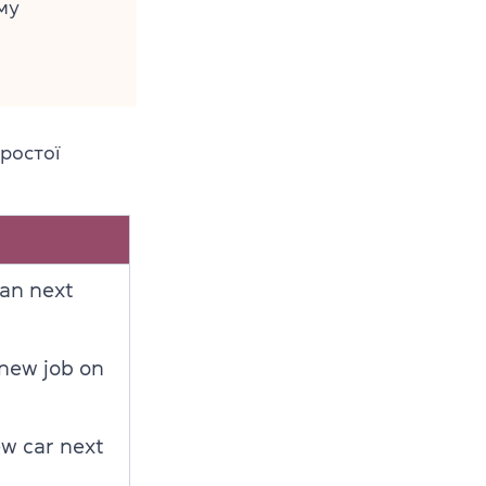
му
ростої
an next
new job on
w car next