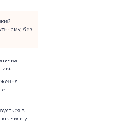
 який
утньому, без
атична
тиві.
раження
ше
вується в
блюючись у