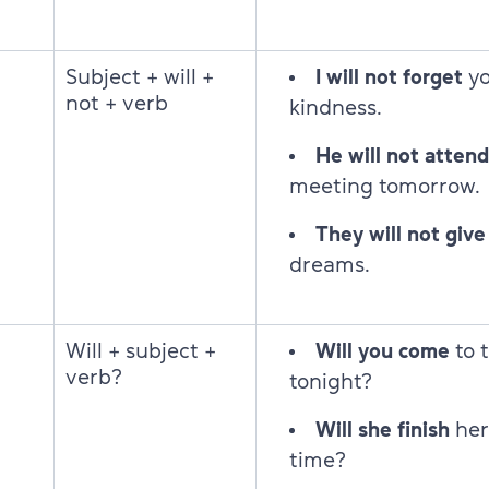
Subject + will +
I will not forget
yo
not + verb
kindness.
He will not attend
meeting tomorrow.
They will not give
dreams.
Will + subject +
Will you come
to 
verb?
tonight?
Will she finish
her
time?