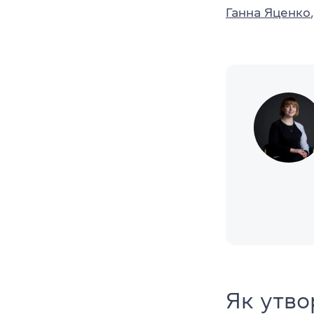
Ганна Яценко
Як утво