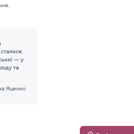
ння.
я
 сталося.
ської — у
роду та
на Яценко