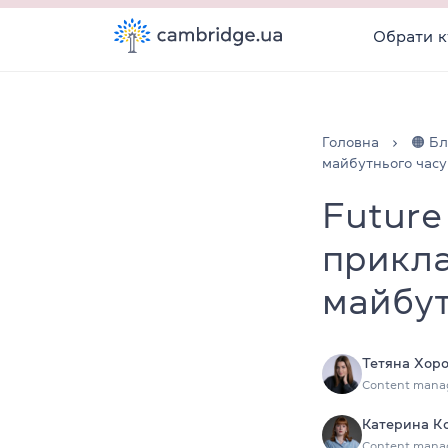
Обрати к
Головна
🟠 Бл
майбутнього часу
Future
прикла
майбут
Тетяна Хор
Content mana
Катерина К
Content mana