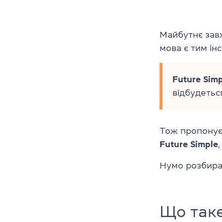
Майбутнє зав
мова є тим ін
Future Simp
відбудетьс
Тож пропонуєм
Future Simple
Нумо розбира
Що таке