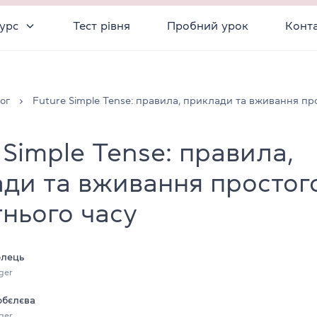
урс
Тест рівня
Пробний урок
Конт
ог
Future Simple Tense: правила, приклади та вживання пр
 Simple Tense: правила,
ди та вживання простог
нього часу
олець
ger
обєлєва
ger