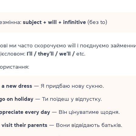
змінна:
subject + will + infinitive
(без to)
ові ми часто скорочуємо will і поєднуємо займенн
ієсловом:
I’ll / they’ll / we’ll /
etc.
ористання:
uy a new dress
— Я придбаю нову сукню.
 go on holiday
— Ти поїдеш у відпустку.
appreciate every day
— Він цінуватиме щодня.
 visit their parents
— Вони відвідають батьків.