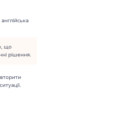
 І англійська
е, що
нні рішення.
овторити
ситуації.