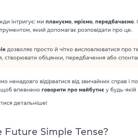
жди інтригує: ми
плануємо
,
мріємо
,
передбачаємо
.
струментом, який допомагає розповідати про це.
le
дозволяє просто й чітко висловлюватися про т
я, створювати обіцянки, передбачення або спонта
о ненадовго відірватися від звичайних справ і п
, щоб впевнено
говорити про майбутнє
у будь-якій 
тися детальніше!
 Future Simple Tense?