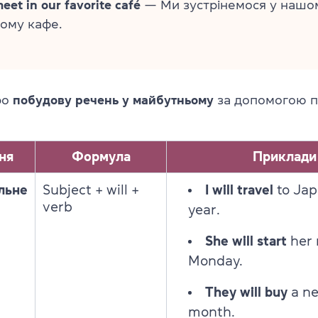
meet in our favorite café
— Ми зустрінемося у нашо
ому кафе.
ро
побудову речень у майбутньому
за допомогою п
ня
Формула
Приклади
льне
Subject + will +
I will travel
to Jap
verb
year.
She will start
her 
Monday.
They will buy
a ne
month.