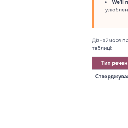
We'll 
улюблен
Дізнаймося п
таблиці:
Тип речен
Стверджува