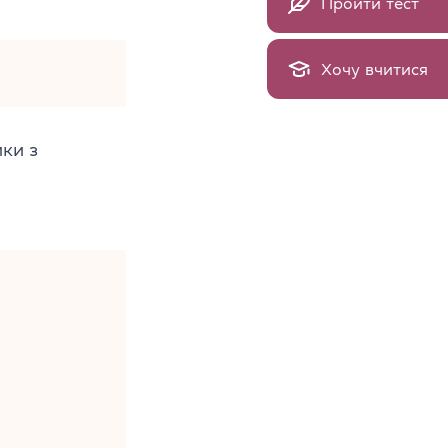
Пройти тест
Хочу вчитися
ики з