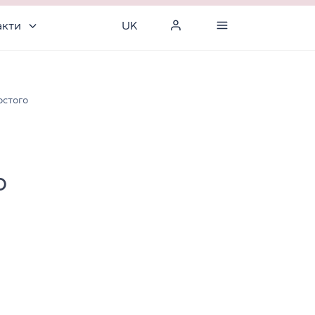
акти
UK
остого
о