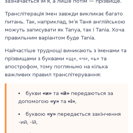
зазначається ім’я, а лише потім — прізвище.
Транслітерація імен завжди викликає багато
питань. Так, наприклад, ім’я Таня англійською
можуть записувати як Tanya, так і Tania. Хоча
правильним варіантом буде Tania.
Найчастіше труднощі виникають з іменами та
прізвищами з буквами «щ», «ч», «ь» та
апострофом, тому погляньмо на кілька
важливих правил транслітерування:
букви
«и»
та
«й»
передаються за
допомогою
«y»
та
«і»
,
буквою
«у»
передається закінчення
-ий, -ій,