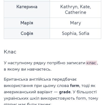
Катерина
Kathryn, Kate,
Catherine
Марія
Mary
Софія
Sophia, Sofia
Клас
У наступному рядку потрібно записати
клас
,
в якому ви навчаєтесь.
Британська англійська передбачає
використання при цьому слова
form
, тоді як
американський варіант —
grade
. У більшості
українських шкіл використовують form, тому
підпис має бути таким: