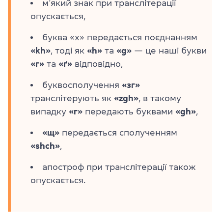
м’який знак при транслітерації
опускається,
буква «х» передається поєднанням
«kh»
, тоді як
«h»
та
«g»
— це наші букви
«г»
та
«ґ»
відповідно,
буквосполучення
«зг»
транслітерують як
«zgh»
, в такому
випадку
«г»
передають буквами
«gh»
,
«щ»
передається сполученням
«shch»
,
апостроф при транслітерації також
опускається.