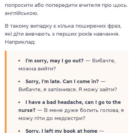
попросити або попередити вчителя про щось
англійською.
В такому випадку є кілька поширених фраз,
які діти вивчають з перших років навчання.
Наприклад:
I'm sorry, may I go out?
— Вибачте,
можна вийти?
Sorry, I'm late. Сan І come in?
—
Вибачте, я запізнився. Я можу зайти?
I have a bad headache, can I go to the
nurse?
— В мене дуже болить голова, я
можу піти до медсестри?
Sorry, I left my book at home
—