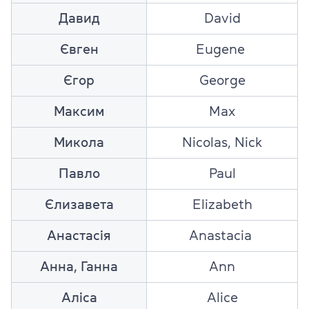
Давид
David
Євген
Eugene
Єгор
George
Максим
Max
Микола
Nicolas, Nick
Павло
Paul
Єлизавета
Elizabeth
Анастасія
Anastacia
Анна, Ганна
Ann
Аліса
Alice