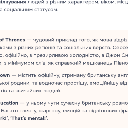
пілкування
людей з різним характером, віком, міс
а соціальним статусом.
of Thrones
— чудовий приклад того, як мова відріз
ами з різних регіонів та соціальних верств. Серс
, офіційно, з презирливою холодністю, а Джон С
, з мінімумом слів, як справжній мешканець Півноч
rown
— містить офіційну, стриману британську англ
ької родини, та водночас простішу, емоційнішу від 
тів та звичайних людей.
ucation
— у ньому чути сучасну британську розм
. Багато сленгу, жаргону, емоцій та підліткових фр
rk!’
,
‘That’s mental!’
.