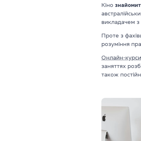
Кіно
знайомит
австралійськи
викладачем з
Проте з фахів
розуміння пра
Онлайн-курси 
заняттях роз
також постійн