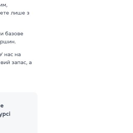
им,
мете лише з
ти базове
ершин.
У нас на
ий запас, а
те
урсі