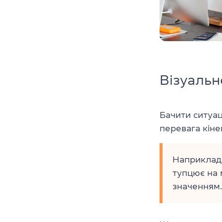
Візуальн
Бачити ситуац
перевага кіне
Наприклад,
тупцює на м
значенням.