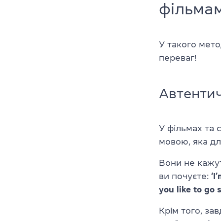
фільма
У такого мето
переваг!
Автенти
У фільмах та 
мовою, яка дл
Вони не кажу
ви почуєте:
‘I
you like to go
Крім того, за