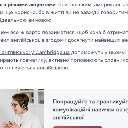
ь з різними акцентами
: британським, американськ
м. Це корисно, бо в житті ви не завжди говорити
 ідеальною вимовою.
цем все ж варто позайматися, щоб хоча б отрима
вил англійської, а згодом і досягнути найвищих в
англійської у Cambridge.ua
допоможуть у цьому! 
бирають граматику, активно поповнюють словников
о спілкуються англійською.
Покращуйте та практикуй
комунікаційні навички на к
англійської