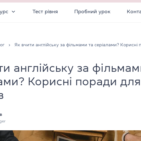
урс
Тест рівня
Пробний урок
Конт
ог
Як вчити англійську за фільмами та серіалами? Корисні
ти англійську за фільмам
ами? Корисні поради для
в
в
ger