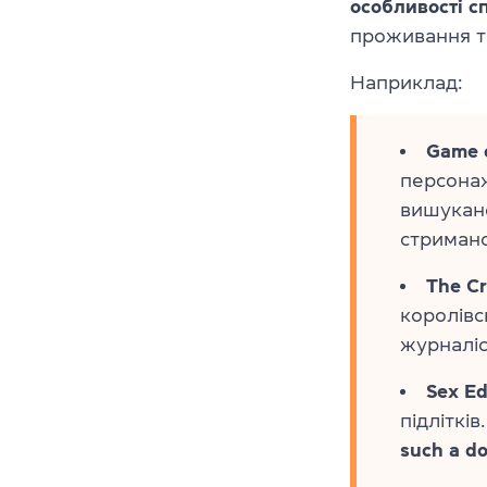
особливості с
проживання т
Наприклад:
Game 
персонаж
вишукано
стримано
The C
королівс
журналіс
Sex Ed
підлітків
such a do