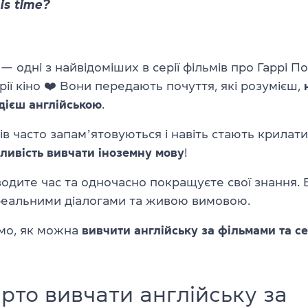
his time?
 — одні з найвідоміших в серії фільмів про Гаррі По
орії кіно ❤️ Вони передають почуття, які розумієш,
дієш англійською
.
ів часто запамʼятовуються і навіть стають крилат
ливість вивчати іноземну мову
!
одите час та одночасно покращуєте свої знання. 
 реальними діалогами та живою вимовою.
мо, як можна
вивчити англійську за фільмами та с
рто вивчати англійську за