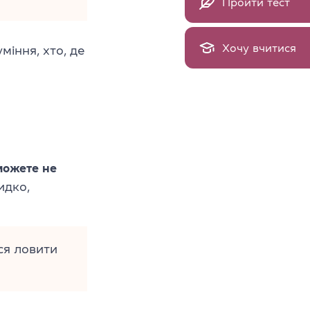
Пройти тест
Хочу вчитися
іння, хто, де
можете не
идко,
ся ловити