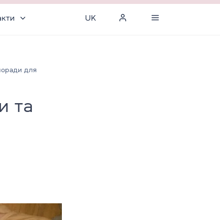
акти
UK
 поради для
и та