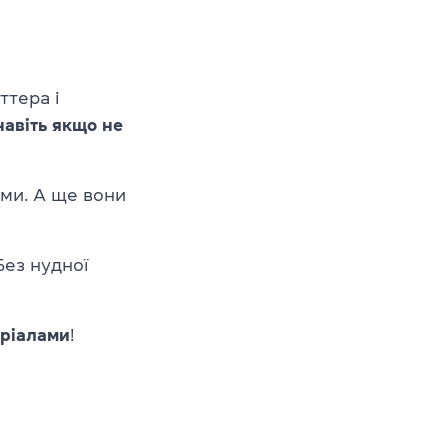
ттера і
навіть якщо не
ими. А ще вони
Без нудної
еріалами
!