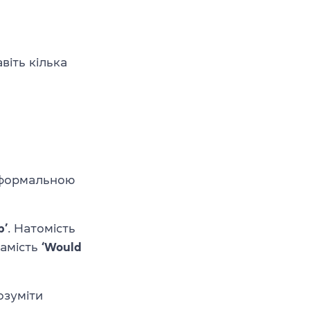
віть кілька
и формальною
p’
. Натомість
амість
‘Would
озуміти