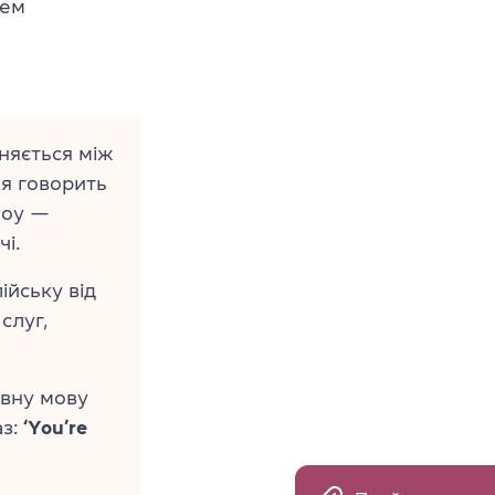
цем
няється між
ея говорить
ноу —
і.
ійську від
слуг,
овну мову
аз:
‘You’re