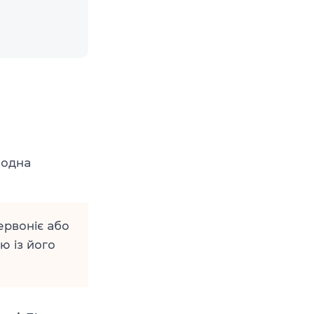
одна
ервоніє або
ю із його