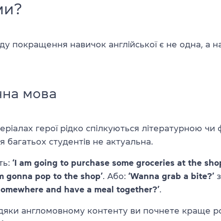
ми?
ду покращення навичок англійської є не одна, а на
чна мова
серіалах герої рідко спілкуються літературною ч
я багатьох студентів не актуальна.
ть:
‘I am going to purchase some groceries at the sho
’m gonna pop to the shop’
. Або:
‘Wanna grab a bite?’
з
 somewhere and have a meal together?’
.
вдяки англомовному контенту ви почнете краще р