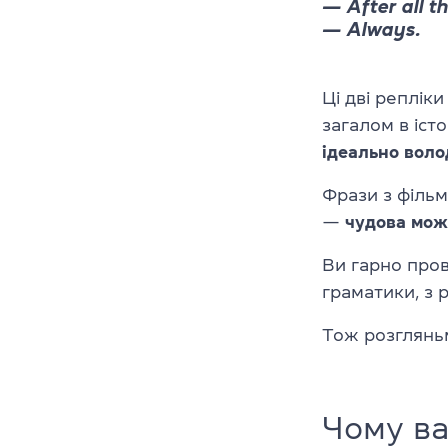
— After all t
— Always.
Ці дві репліки
загалом в іст
ідеально воло
Фрази з фільм
—
чудова мож
Ви гарно пров
граматики, з
Тож розглянь
Чому ва