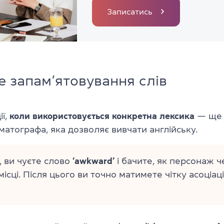
Записатись
е запам’ятовування слів
ії,
коли використовується конкретна лексика
— ще 
матографа, яка дозволяє вивчати англійську.
 ви чуєте слово
‘awkward’
і бачите, як персонаж ч
ісці. Після цього ви точно матимете чітку асоціаці