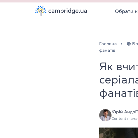
Обрати к
Головна
🟠 Бл
фанатів
Як вчи
серіал
фанаті
Юрій Андрії
Content mana