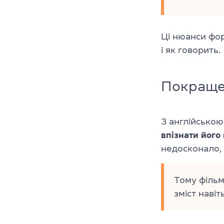
Ці нюанси фор
і як говорить.
Покраще
З англійською
впізнати його
недосконало, з
Тому фільм
зміст навіт