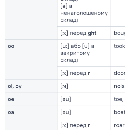
[ə] в
ненаголошеному
складі
[ɔ:] перед
ght
bough
oo
[u:] або [u] в
took
закритому
складі
[ɔ:] перед
r
door
oi, oy
[ɔɪ]
noise
oe
[əu]
toe, p
oa
[əu]
boat,
[ɔ:] перед
r
roar, 