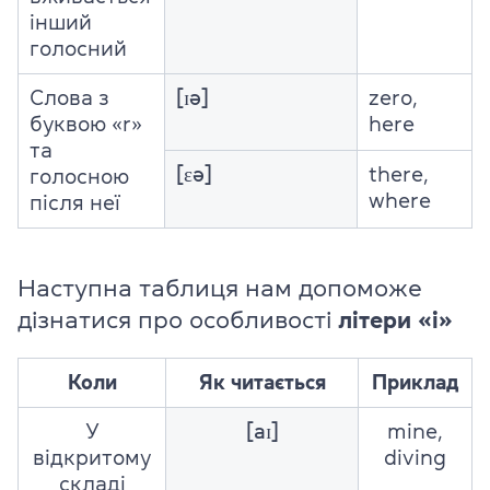
інший
голосний
Слова з
[ɪə]
zero,
буквою «r»
here
та
[ɛə]
there,
голосною
where
після неї
Наступна таблиця нам допоможе
дізнатися про особливості
літери «i»
Коли
Як читається
Приклад
У
[aɪ]
mine,
відкритому
diving
складі