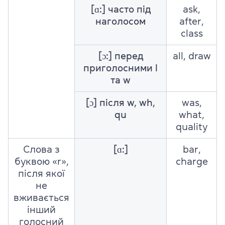
[ɑ:] часто під
ask,
наголосом
after,
class
[ɔ:] перед
all, draw
приголосними l
та w
[ɔ] після w, wh,
was,
qu
what,
quality
Слова з
[ɑ:]
bar,
буквою «r»,
charge
після якої
не
вживається
інший
голосний