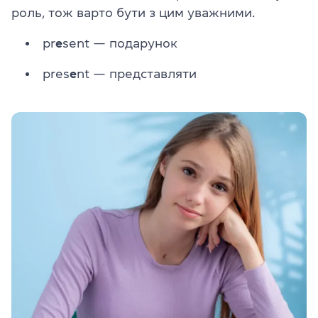
роль, тож варто бути з цим уважними.
pr
e
sent — подарунок
pres
e
nt — представляти