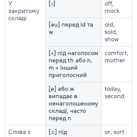
У
[ɔ]
off,
закритому
mock
складі
[əu] перед ld та
old,
w
sold,
show
[ʌ] під наголосом
comfort,
перед th або n,
mother
m + інший
приголосний
[ə] або ж
today,
випадає в
second
ненаголошеному
складі, часто
перед n
Слова з
[ɔ:] під
or, sort