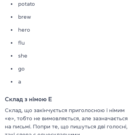
potato
brew
hero
flu
she
go
a
Склад з німою E
Склад, що закінчується приголосною і німим
«е», тобто не вимовляється, але зазначається
на письмі. Попри те, що пишуться дві голосні,
такі слова є односкладними.