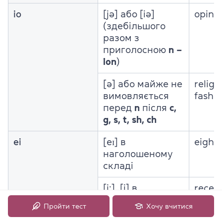
io
[jə] або [iə]
opinio
(здебільшого
разом з
приголосною
n –
ion
)
[ə] або майже не
religi
вимовляється
fashi
перед
n
після
c,
g, s, t, sh, ch
ei
[eɪ] в
eight,
наголошеному
складі
[i:], [i] в
recei
ненаголошеному
Пройти тест
Хочу вчитися
складі або в