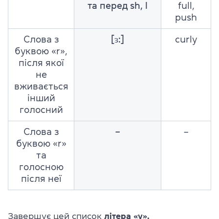
та перед sh, l
full,
push
Слова з
[ɜ:]
curly
буквою «r»,
після якої
не
вживається
інший
голосний
Слова з
–
–
буквою «r»
та
голосною
після неї
Завершує цей список
літера
y
.
«
»