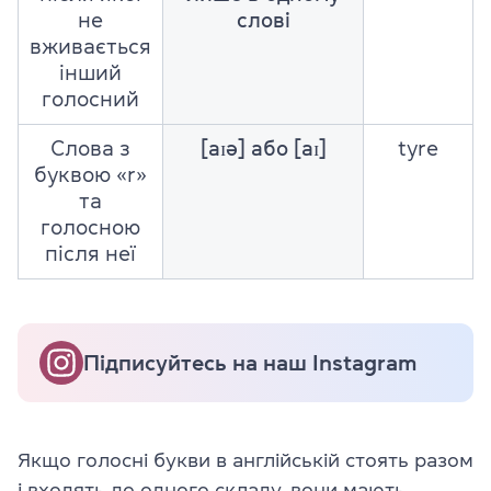
не
слові
вживається
інший
голосний
Слова з
[aɪə] або [aɪ]
tyre
буквою «r»
та
голосною
після неї
Підписуйтесь на наш Instagram
Якщо голосні букви в англійській стоять разом
і входять до одного складу, вони мають