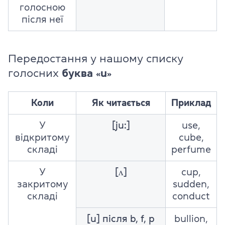
голосною
після неї
Передостання у нашому списку
голосних
буква
u
«
»
Коли
Як читається
Приклад
У
[ju:]
use,
відкритому
cube,
складі
perfume
У
[ʌ]
cup,
закритому
sudden,
складі
conduct
[u] після b, f, p
bullion,