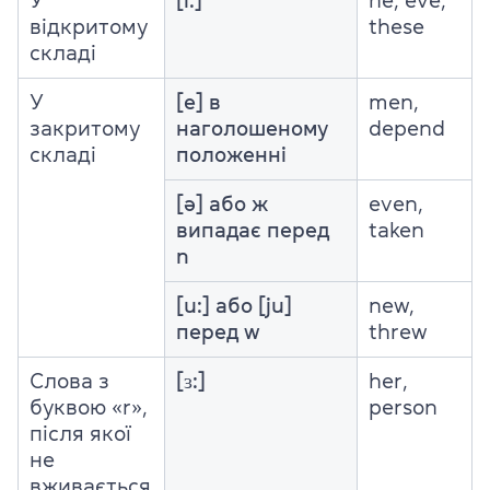
У
[i:]
he, eve,
відкритому
these
складі
У
[e] в
men,
закритому
наголошеному
depend
складі
положенні
[ə] або ж
even,
випадає перед
taken
n
[u:] або [ju]
new,
перед w
threw
Слова з
[ɜ:]
her,
буквою «r»,
person
після якої
не
вживається