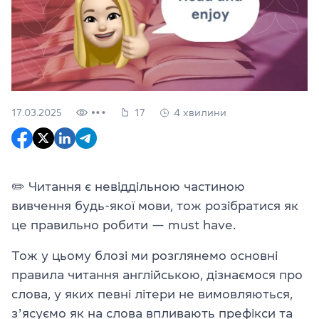
17.03.2025
17
4 хвилини
✏️ Читання є невіддільною частиною
вивчення будь-якої мови, тож розібратися як
це правильно робити — must have.
Тож у цьому блозі ми розглянемо основні
правила читання англійською, дізнаємося про
слова, у яких певні літери не вимовляються,
зʼясуємо як на слова впливають префікси та