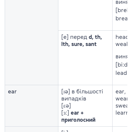
виня
[breik
break
[e] перед
d, th,
head, 
lth, sure, sant
wealt
виня
[bi:d]
lead
[l
ear
[ɪə] в більшості
ear, n
випадків
wear, 
[ɛə]
swear
[ɜ:]
ear +
learn,
приголосний