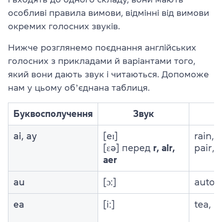
особливі правила вимови, відмінні від вимови
окремих голосних звуків.
Нижче розглянемо поєднання англійських
голосних з прикладами й варіантами того,
який вони дають звук і читаються. Допоможе
нам у цьому обʼєднана таблиця.
Буквосполучення
Звук
ai, ay
[eɪ]
rain, 
[ɛə] перед
r, air,
pair, 
aer
au
[ɔ:]
auto, 
ea
[i:]
tea, 