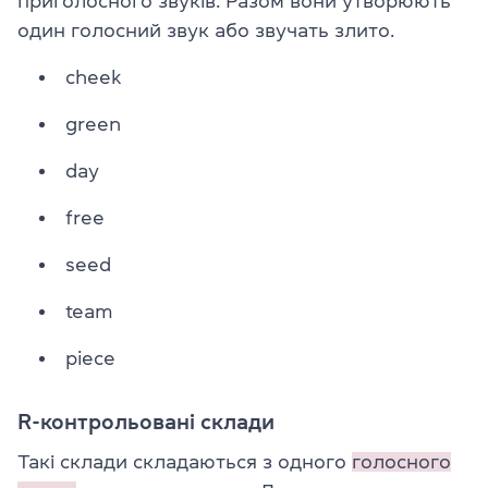
приголосного звуків. Разом вони утворюють
один голосний звук або звучать злито.
cheek
green
day
free
seed
team
piece
R-контрольовані склади
Такі склади складаються з одного
голосного