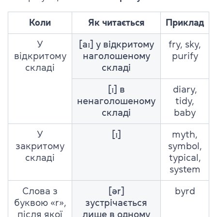
Коли
Як читається
Приклад
У
[aɪ] у відкритому
fry, sky,
відкритому
наголошеному
purify
складі
складі
[ɪ] в
diary,
ненаголошеному
tidy,
складі
baby
У
[ɪ]
myth,
закритому
symbol,
складі
typical,
system
Слова з
[ər]
byrd
буквою «r»,
зустрічається
після якої
лише в одному