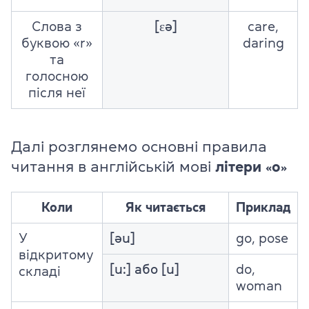
Слова з
[ɛə]
care,
буквою «r»
daring
та
голосною
після неї
Далі розглянемо основні правила
читання в англійській мові
літери
o
«
»
Коли
Як читається
Приклад
У
[əu]
go, pose
відкритому
[u:] або [u]
do,
складі
woman