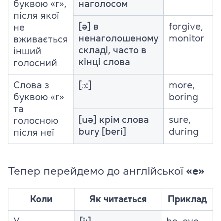
буквою «r»,
наголосом
після якої
[ə] в
forgive,
не
ненаголошеному
monitor
вживається
складі, часто в
інший
кінці слова
голосний
Слова з
[ɔ:]
more,
буквою «r»
boring
та
[uə] крім слова
sure,
голосною
bury [beri]
during
після неї
Тепер перейдемо до англійської
«e»
Коли
Як читається
Приклад