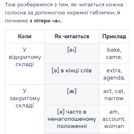
Тож розберемося з тим, як читається кожна
голосна за допомогою окремої таблички, й
почнемо
з літери
a
.
«
»
Коли
Як читається
Приклад
У
[eɪ]
bake,
відкритому
came,
складі
[ə] в кінці слів
extra,
agenda,
У
[æ]
act, cat,
закритому
narrow
складі
[ə] часто в
am,
ненаголошеному
account,
положенні
woman