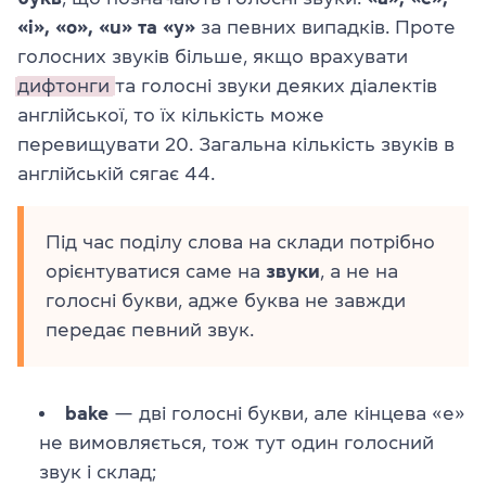
«i», «o», «u» та «y»
за певних випадків. Проте
голосних звуків більше, якщо врахувати
дифтонги
та голосні звуки деяких діалектів
англійської, то їх кількість може
перевищувати 20. Загальна кількість звуків в
англійській сягає 44.
Під час поділу слова на склади потрібно
орієнтуватися саме на
звуки
, а не на
голосні букви, адже буква не завжди
передає певний звук.
bake
— дві голосні букви, але кінцева «e»
не вимовляється, тож тут один голосний
звук і склад;