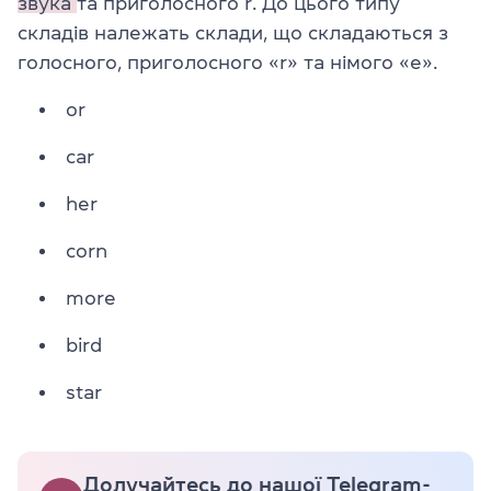
звука
та приголосного r. До цього типу
складів належать склади, що складаються з
голосного, приголосного «r» та німого «e».
or
car
her
corn
more
bird
star
Долучайтесь до нашої Telegram-