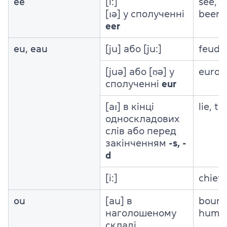
ee
[i:]
see, 
[ɪə] у сполученні
beer, 
eer
eu, eau
[ju] або [ju:]
feuda
[juə] або [ʊə] у
euro,
сполученні
eur
[aɪ] в кінці
lie, ti
односкладових
слів або перед
закінченням
-s, -
d
[i:]
chief,
ou
[au] в
boun
наголошеному
humo
складі