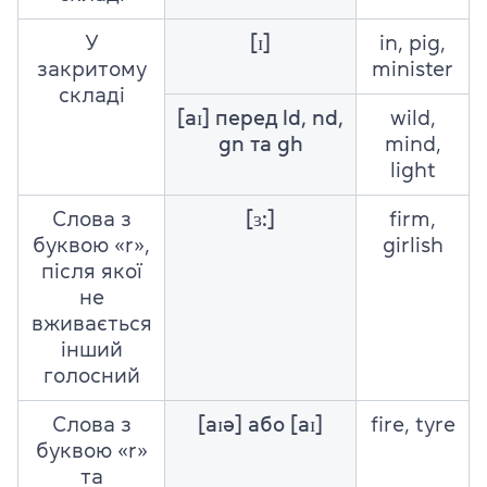
У
[ɪ]
in, pig,
закритому
minister
складі
[aɪ] перед ld, nd,
wild,
gn та gh
mind,
light
Слова з
[ɜ:]
firm,
буквою «r»,
girlish
після якої
не
вживається
інший
голосний
Слова з
[aɪə] або [aɪ]
fire, tyre
буквою «r»
та