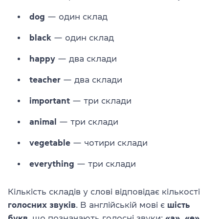
dog
— один склад
black
— один склад
happy
— два склади
teacher
— два склади
important
— три склади
animal
— три склади
vegetable
— чотири склади
everything
— три склади
Кількість складів у слові відповідає кількості
голосних звуків
. В англійській мові є
шість
букв
, що позначають голосні звуки:
«a», «e»,