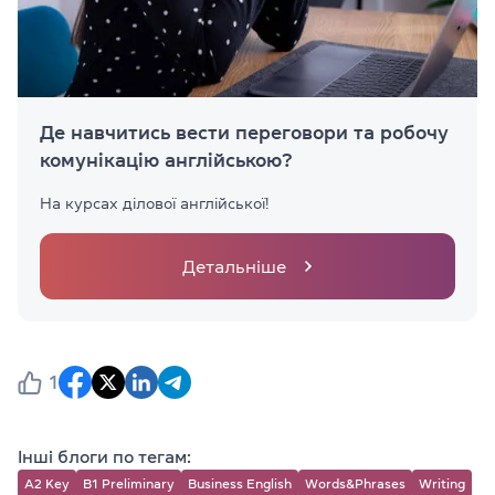
Де навчитись вести переговори та робочу
комунікацію англійською?
На курсах ділової англійської!
Детальніше
1
Інші блоги по тегам:
A2 Key
B1 Preliminary
Business English
Words&Phrases
Writing