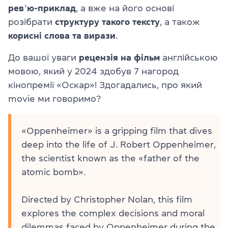
ревʼю-приклад
, а вже на його основі
розібрати
структуру такого тексту
, а також
корисні слова та вирази
.
До вашої уваги
рецензія на фільм
англійською
мовою, який у 2024 здобув 7 нагород
кінопремії «Оскар»! Здогадались, про який
movie ми говоримо?
«Oppenheimer» is a gripping film that dives
deep into the life of J. Robert Oppenheimer,
the scientist known as the «father of the
atomic bomb».
Directed by Christopher Nolan, this film
explores the complex decisions and moral
dilemmas faced by Oppenheimer during the