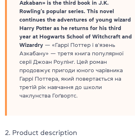
Azkaban» is the third book in J.K.
Rowling’s popular series. This novel
continues the adventures of young wizard
Harry Potter as he returns for his third
year at Hogwarts School of Witchcraft and
Wizardry
— «Гаррі Поттер і в'язень
Азкабану» — третя книга популярної
серії Джоан Роулінг. Цей роман
продовжує пригоди юного чарівника
Гаррі Поттера, який повертається на
третій рік навчання до школи
чаклунства Гоґвортс.
2. Product description