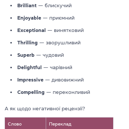
Brilliant
— блискучий
Enjoyable
— приємний
Exceptional
— винятковий
Thrilling
— зворушливий
Superb
— чудовий
Delightful
— чарівний
Impressive
— дивовижний
Compelling
— переконливий
А як щодо негативної рецензії?
Слово
Переклад