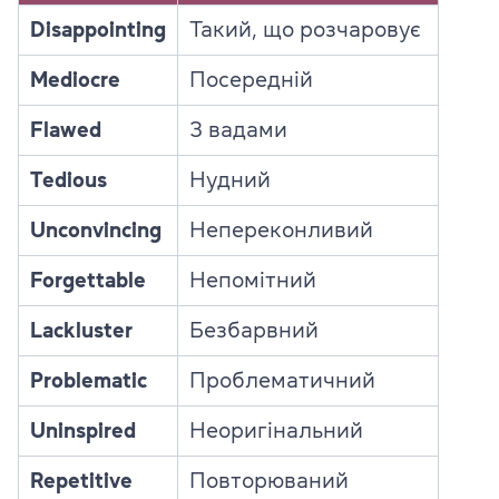
Disappointing
Такий, що розчаровує
Mediocre
Посередній
Flawed
З вадами
Tedious
Нудний
Unconvincing
Непереконливий
Forgettable
Непомітний
Lackluster
Безбарвний
Problematic
Проблематичний
Uninspired
Неоригінальний
Repetitive
Повторюваний