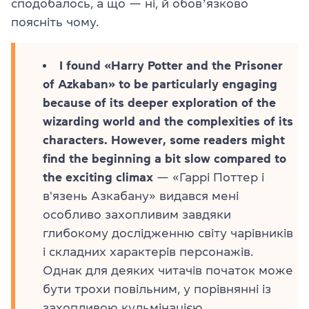
сподобалось, а що — ні, й обовʼязково
поясніть чому.
I found «Harry Potter and the Prisoner
of Azkaban» to be particularly engaging
because of its deeper exploration of the
wizarding world and the complexities of its
characters. However, some readers might
find the beginning a bit slow compared to
the exciting climax
— «Гаррі Поттер і
в'язень Азкабану» видався мені
особливо захопливим завдяки
глибокому дослідженню світу чарівників
і складних характерів персонажів.
Однак для деяких читачів початок може
бути трохи повільним, у порівнянні із
захопливою кульмінацією.