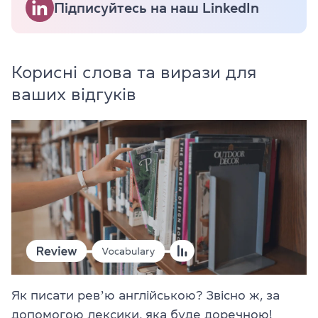
Підписуйтесь на наш LinkedIn
Корисні слова та вирази для
ваших відгуків
Як писати ревʼю англійською? Звісно ж, за
допомогою лексики, яка буде доречною!