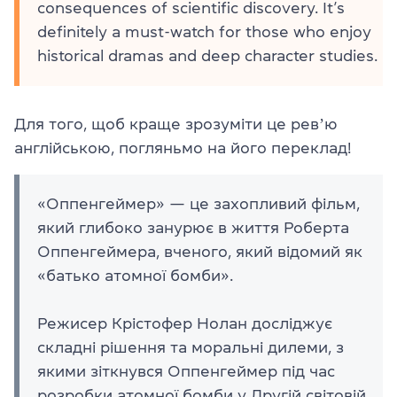
consequences of scientific discovery. It’s
definitely a must-watch for those who enjoy
historical dramas and deep character studies.
Для того, щоб краще зрозуміти це ревʼю
англійською, погляньмо на його переклад!
«Оппенгеймер» — це захопливий фільм,
який глибоко занурює в життя Роберта
Оппенгеймера, вченого, який відомий як
«батько атомної бомби».
Режисер Крістофер Нолан досліджує
складні рішення та моральні дилеми, з
якими зіткнувся Оппенгеймер під час
розробки атомної бомби у Другій світовій