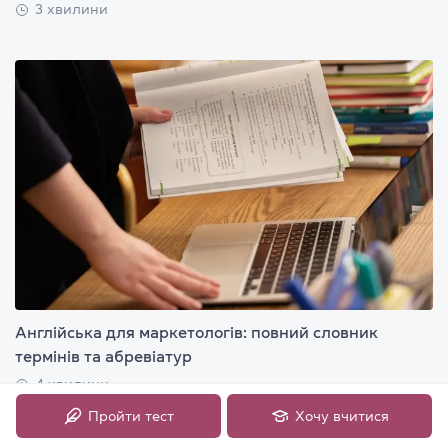
3 хвилини
Англійська для маркетологів: повний словник
термінів та абревіатур
4 хвилини
Пройти тест
Хочу вчитися