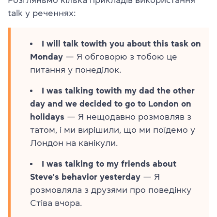
Розгляньмо кілька прикладів використання
talk у реченнях:
I will talk towith you about this task on
Monday
— Я обговорю з тобою це
питання у понеділок.
I was talking towith my dad the other
day and we decided to go to London on
holidays
— Я нещодавно розмовляв з
татом, і ми вирішили, що ми поїдемо у
Лондон на канікули.
I was talking to my friends about
Steve's behavior yesterday
— Я
розмовляла з друзями про поведінку
Стіва вчора.