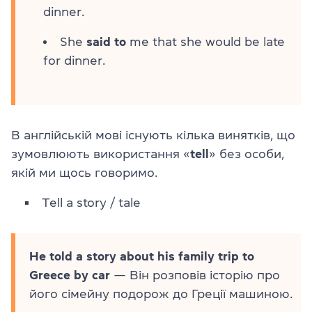
dinner.
She
said to
me that she would be late
for dinner.
В англійській мові існують кілька винятків, що
зумовлюють використання «
tell
» без особи,
якій ми щось говоримо.
Tell a story / tale
He told a story about his family trip to
Greece by car
— Він розповів історію про
його сімейну подорож до Греції машиною.