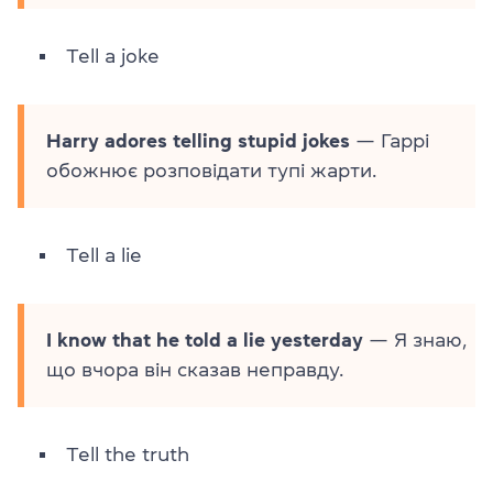
Tell a joke
Harry adores telling stupid jokes
— Гаррі
обожнює розповідати тупі жарти.
Tell a lie
I know that he told a lie yesterday
— Я знаю,
що вчора він сказав неправду.
Tell the truth