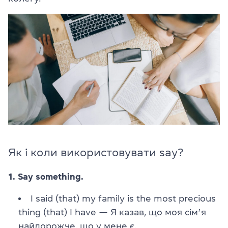
Як і коли використовувати say?
1. Say something.
I said (that) my family is the most precious
thing (that) I have — Я казав, що моя сімʼя
найдорожче, що у мене є.