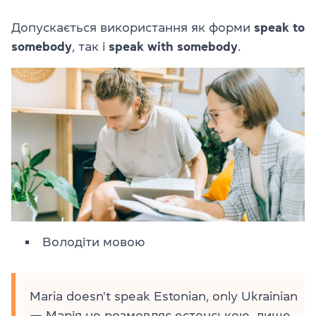
Допускається використання як форми
speak to
somebody
, так і
speak with somebody
.
Володіти мовою
Maria doesn't speak Estonian, only Ukrainian
— Марія не розмовляє естонською, лише