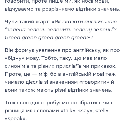
говорити, проте лише ми, як носії мови,
відчуваємо та розрізняємо відтінки значень.
Чули такий жарт:
«Як сказати англійською
“зелена зелень зеленить зелену зелень”?
Green green green green green!»
?
Він формує уявлення про англійську, як про
«бідну» мову. Тобто, таку, що має мало
синонімів та різних прислівʼїв чи приказок.
Проте, це — міф, бо в англійській мові теж
чимало дієслів зі значенням «говорити» й
вони також мають різні відтінки значень.
Тож сьогодні спробуємо розібратись чи є
різниця між словами «talk», «say», «tell»,
«speak».