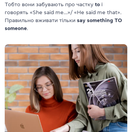
Тобто вони забувають про частку
to
і
говорять «She said me…»/ «He said me that».
Правильно вживати тільки
say something TO
someone
.