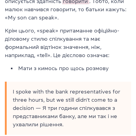
описується здатність
говорити
. Тобто, коли
малюк навчився говорити, то батьки кажуть:
«My son can speak».
Крім цього, «speak» притаманне офіційно-
діловому стилю спілкування та має
формальний відтінок значення, ніж,
наприклад, «tell». Це дієслово означає:
Мати з кимось про щось розмову
I spoke with the bank representatives for
three hours, but we still didn't come to a
decision — Я три години спілкувався з
представниками банку, але ми так і не
ухвалили рішення.