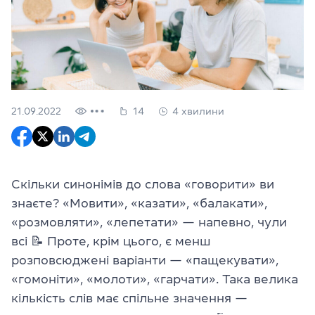
21.09.2022
14
4 хвилини
Скільки синонімів до слова «говорити» ви
знаєте? «Мовити», «казати», «балакати»,
«розмовляти», «лепетати» — напевно, чули
всі
📝
Проте, крім цього, є менш
розповсюджені варіанти — «пащекувати»,
«гомоніти», «молоти», «гарчати». Така велика
кількість слів має спільне значення —