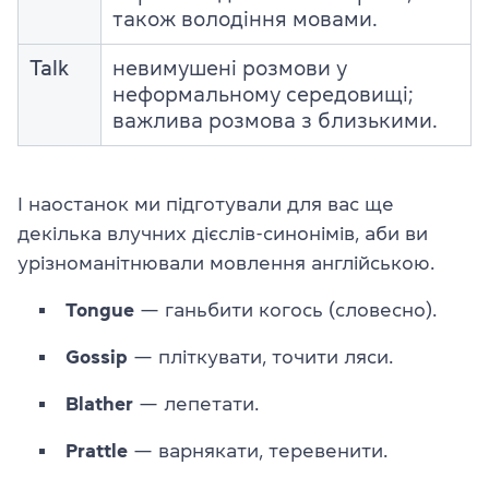
також володіння мовами.
Talk
невимушені розмови у
неформальному середовищі;
важлива розмова з близькими.
І наостанок ми підготували для вас ще
декілька влучних дієслів-синонімів, аби ви
урізноманітнювали мовлення англійською.
Tongue
— ганьбити когось (словесно).
Gossip
— пліткувати, точити ляси.
Blather
— лепетати.
Prattle
— варнякати, теревенити.