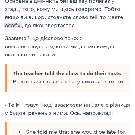
Основна відмінність
tell
від say полягає у
згадці того, кому ми щось говоримо. Тобто
якщо ви використовуєте слово tell, то маєте
особу
, до якої звертаєтесь.
Зазвичай, це дієслово також
використовується, коли ми даємо комусь
вказівки чи накази.
The teacher told the class to do their tests
—
Вчителька сказала класу виконати тести.
«Tell» і «say» іноді взаємозамінні, але є різниця
у будові речень з ними. Ось, наприклад:
She
told
me that she would be late for