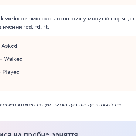
k verbs
не змінюють голосних у минулій формі діє
інчення -ed, -d, -t
.
 Ask
ed
— Walk
ed
 Play
ed
яньмо кожен із цих типів дієслів детальніше!
ися на пробне заняття