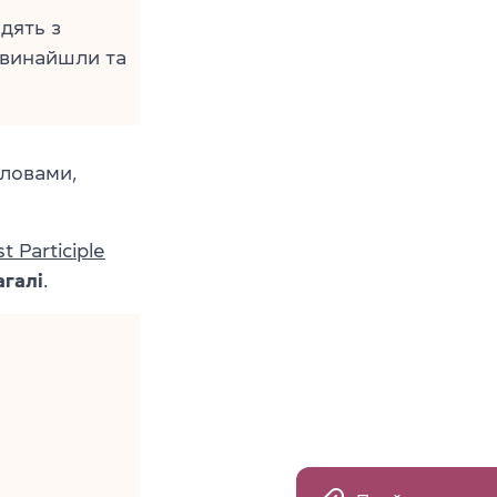
дять з
винайшли та
словами,
t Participle
агалі
.