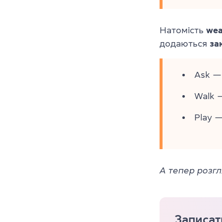
Натомість
wea
додаються
зак
Ask —
Walk 
Play —
А тепер розгл
Записат