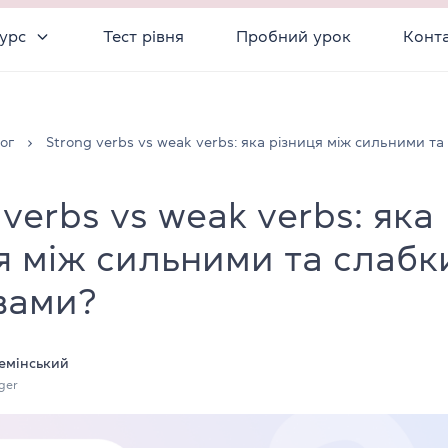
урс
Тест рівня
Пробний урок
Конт
ог
Strong verbs vs weak verbs: яка різниця між сильними т
 verbs vs weak verbs: яка
я між сильними та слаб
вами?
емінський
ger