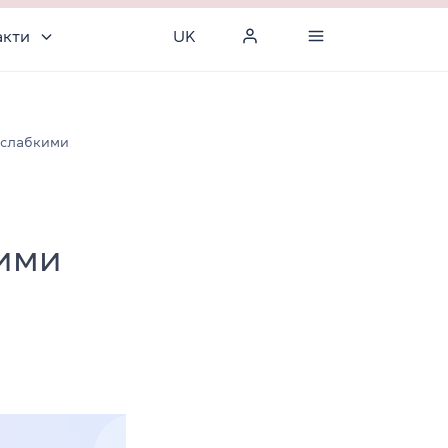
акти
UK
а слабкими
кими