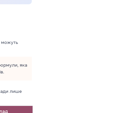
и можуть
формули, яка
в.
лади лише
лад