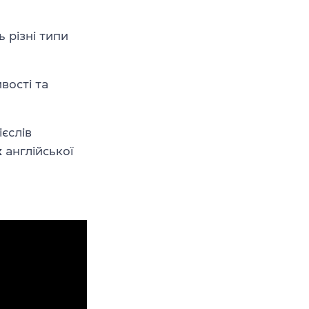
ь різні типи
вості та
єслів
х
англійської