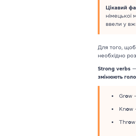
Цікавий фа
німецької 
ввели у вж
Для того, щоб
необхідно роз
Strong verbs
—
змінюють голо
Gr
o
w 
Kn
o
w 
Thr
o
w