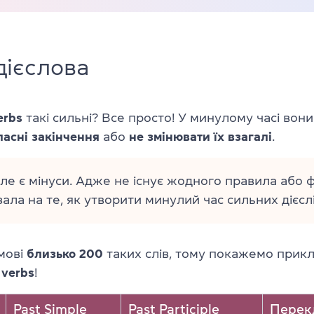
дієслова
erbs
такі сильні? Все просто! У минулому часі вон
ласні закінчення
або
не змінювати їх взагалі
.
але є мінуси. Адже не існує жодного правила або 
зала на те, як утворити минулий час сильних дієслі
 мові
близько 200
таких слів, тому покажемо прик
 verbs
!
Past Simple
Past Participle
Перек