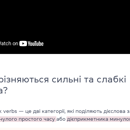
різняються сильні та слабкі
а?
 verbs — це дві категорії, які поділяють дієслова
нулого простого часу
або
дієприкметника минулог