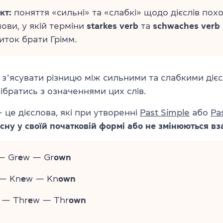
кт:
поняття «сильні» та «слабкі» щодо дієслів похо
мови, у якій терміни
starkes verb
та
schwaches verb
иток брати Грімм.
 зʼясувати різницю між сильними та слабкими діє
ібратись з означеннями цих слів.
 це дієслова, які при утворенні
Past Simple
або
Pas
сну у своїй початковій формі або не змінюються вз
— Gr
e
w — Gr
own
— Kn
e
w — Kn
own
 — Thr
e
w — Thr
own