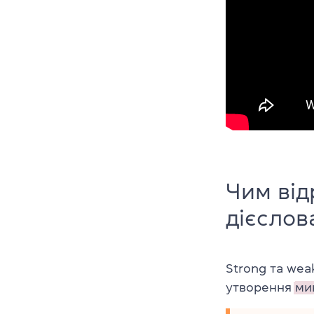
Чим від
дієслов
Strong та weak
утворення
ми