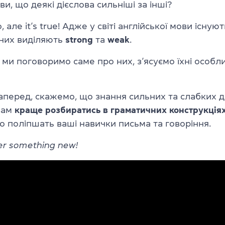
ви, що деякі дієслова сильніші за інші?
 але it’s true! Адже у світі англійської мови існуют
д них виділяють
strong
та
weak
.
 ми поговоримо саме про них, з’ясуємо їхні особли
аперед, скажемо, що знання сильних та слабких ді
вам
краще розбиратись в граматичних конструкція
о поліпшать ваші навички письма та говоріння.
ver something new!