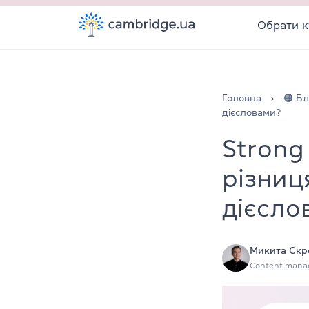
Обрати к
Головна
🟠 Бл
дієсловами?
Strong
різниц
дієсло
Микита Скр
Content mana