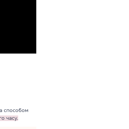
 за способом
о часу.