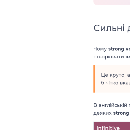
Сильні 
Чому
strong v
створювати
в
Це круто, 
б чітко вка
В англійській
деяких
strong
Infinitive