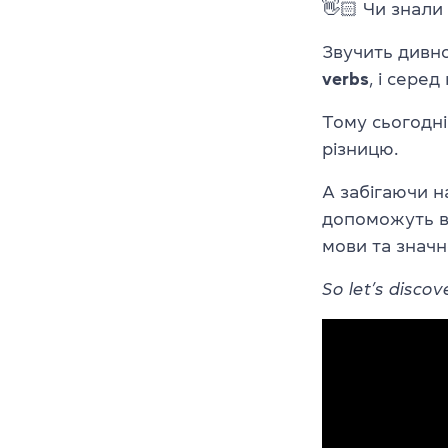
👋🏻 Чи знали 
Звучить дивно,
verbs
, і сере
Тому сьогодні
різницю.
А забігаючи н
допоможуть 
мови та значн
So let’s disco