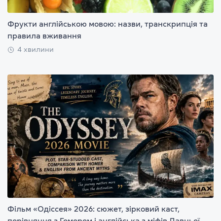
Фрукти англійською мовою: назви, транскрипція та
правила вживання
4 хвилини
Фільм «Одіссея» 2026: сюжет, зірковий каст,
порівняння з Гомером і англійська з міфів Давньої