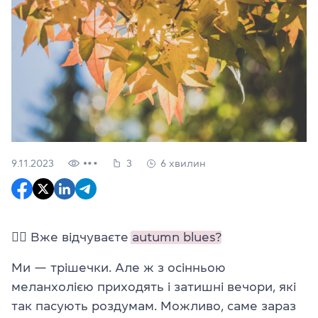
9.11.2023
3
6 хвилин
🖐🏼 Вже відчуваєте
autumn blues?
Ми — трішечки. Але ж з осінньою
меланхолією приходять і затишні вечори, які
так пасують роздумам. Можливо, саме зараз