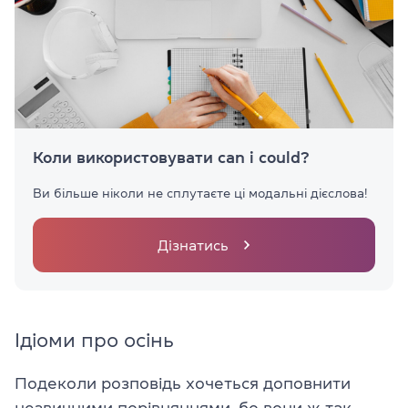
Коли використовувати can і could?
Ви більше ніколи не сплутаєте ці модальні дієслова!
Дізнатись
Ідіоми про осінь
Подеколи розповідь хочеться доповнити
незвичними порівняннями, бо вони ж так