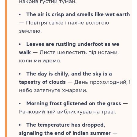
накрив густий туман.
The air is crisp and smells like wet earth
— Повітря свіже і пахне вологою
землею.
Leaves are rustling underfoot as we
walk
— Листя шелестить під ногами,
коли ми йдемо.
The day is chilly, and the sky is a
tapestry of clouds
— День прохолодний, і
небо затягнуте хмарами.
Morning frost glistened on the grass
—
Ранковий іній виблискував на траві.
The temperature has dropped,
signaling the end of Indian summer
—