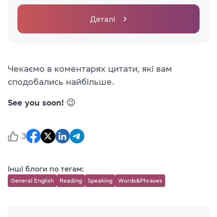
Деталі
Чекаємо в коментарях цитати, які вам
сподобались найбільше.
See you soon!
😉
3
Інші блоги по тегам:
General English
Reading
Speaking
Words&Phrases