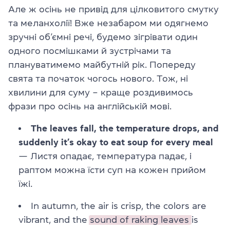
Але ж осінь не привід для цілковитого смутку
та меланхолії! Вже незабаром ми одягнемо
зручні об’ємні речі, будемо зігрівати один
одного посмішками й зустрічами та
плануватимемо майбутній рік. Попереду
свята та початок чогось нового. Тож,
ні
хвилини
для суму – краще роздивимось
фрази про осінь на англійській мові.
The leaves fall, the temperature drops, and
suddenly it’s okay to eat soup for every meal
— Листя опадає, температура падає, і
раптом можна їсти суп на кожен прийом
їжі.
In autumn, the air is crisp, the colors are
vibrant, and the
sound of raking leaves
is