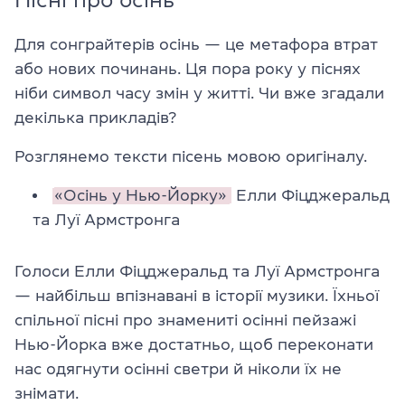
Для сонграйтерів осінь — це метафора втрат
або нових починань. Ця пора року у піснях
ніби символ часу змін у житті. Чи вже згадали
декілька прикладів?
Розглянемо тексти пісень мовою оригіналу.
«Осінь у Нью-Йорку»
Елли Фіцджеральд
та Луї Армстронга
Голоси Елли Фіцджеральд та Луї Армстронга
— найбільш впізнавані в історії музики. Їхньої
спільної пісні про знамениті осінні пейзажі
Нью-Йорка вже достатньо, щоб переконати
нас одягнути осінні светри й ніколи їх не
знімати.