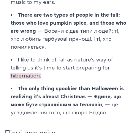
music to my ears.
There are two types of people in the fall:
those who love pumpkin spice, and those who
are wrong
— Восени є два типи людей: ті,
хто любить гарбузові прянощі, і ті, хто
помиляється.
I like to think of fall as nature’s way of
telling us it’s time to start preparing for
hibernation.
The only thing spookier than Halloween is
realizing it’s almost Christmas — Єдине, що
може бути страшнішим за Гелловін
, — це
усвідомлення того, що скоро Різдво.
Пісні про осінь