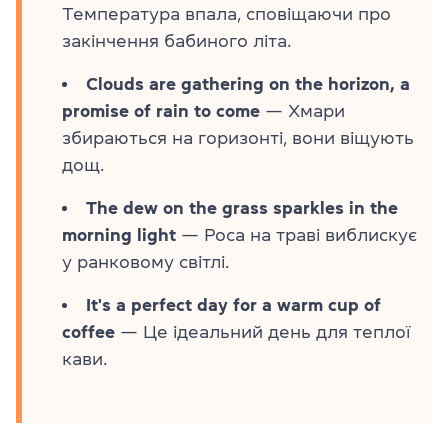
Температура впала, сповіщаючи про
закінчення бабиного літа.
Clouds are gathering on the horizon, a
promise of rain to come
— Хмари
збираються на горизонті, вони віщують
дощ.
The dew on the grass sparkles in the
morning light
— Роса на траві виблискує
у ранковому світлі.
It's a perfect day for a warm cup of
coffee
— Це ідеальний день для теплої
кави.