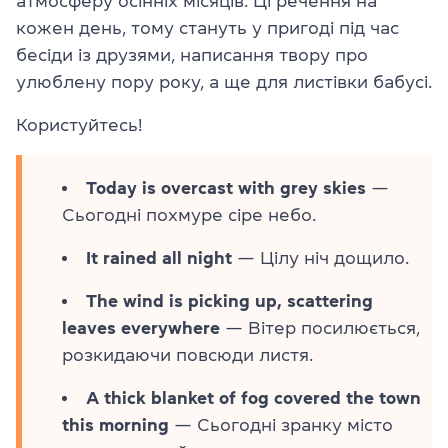
атмосферу осінніх місяців. Ці речення на
кожен день, тому стануть у пригоді під час
бесіди із друзями, написання твору про
улюблену пору року, а ще для листівки бабусі.
Користуйтесь!
Today is overcast with grey skies
—
Сьогодні похмуре сіре небо.
It rained all night
— Цілу ніч дощило.
The wind is picking up, scattering
leaves everywhere
— Вітер посилюється,
розкидаючи повсюди листя.
A thick blanket of fog covered the town
this morning
— Сьогодні зранку місто