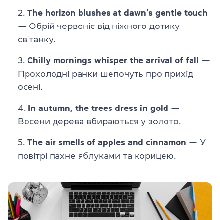
The horizon blushes at dawn’s gentle touch
— Обрій червоніє від ніжного дотику
світанку.
Chilly mornings whisper the arrival of fall
—
Прохолодні ранки шепочуть про прихід
осені.
In autumn, the trees dress in gold
—
Восени дерева вбираються у золото.
The air smells of apples and cinnamon
— У
повітрі пахне яблуками та корицею.