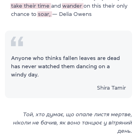
take their time
and
wander
on this their only
chance to
soar,
— Delia Owens
Anyone who thinks fallen leaves are dead
has never watched them dancing on a
windy day.
Shira Tamir​​
Той, хто думає, що опале листя мертве,
ніколи не бачив, як воно танцює у вітряний
день.