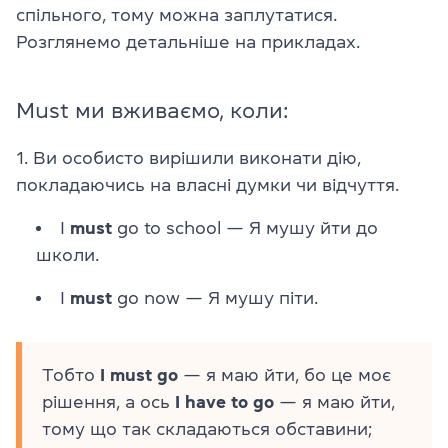
спільного, тому можна заплутатися.
Розглянемо детальніше на прикладах.
Must ми вживаємо, коли:
1. Ви особисто вирішили виконати дію,
покладаючись на власні думки чи відчуття.
I
must
go to school — Я мушу йти до
школи.
I
must
go now — Я мушу піти.
Тобто
I must go
— я маю йти, бо це моє
рішення, а ось
I have to go
— я маю йти,
тому що так складаються обставини;