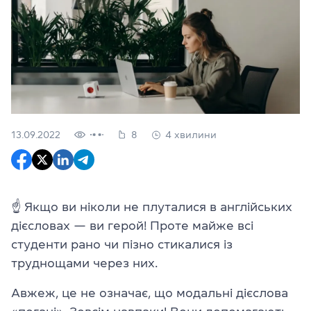
13.09.2022
8
4 хвилини
☝
Якщо ви ніколи не плуталися в англійських
дієсловах — ви герой! Проте майже всі
студенти рано чи пізно стикалися із
труднощами через них.
Авжеж, це не означає, що модальні дієслова