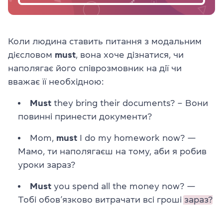
Коли людина ставить питання з модальним
дієсловом
must
, вона хоче дізнатися, чи
наполягає його співрозмовник на дії чи
вважає її необхідною:
Must
they bring their documents?
– Вони
повинні принести документи?
Mom,
must
I do my homework now? —
Мамо, ти наполягаєш на тому, аби я робив
уроки зараз?
Must
you spend all the money now? —
Тобі обов’язково витрачати всі гроші
зараз?