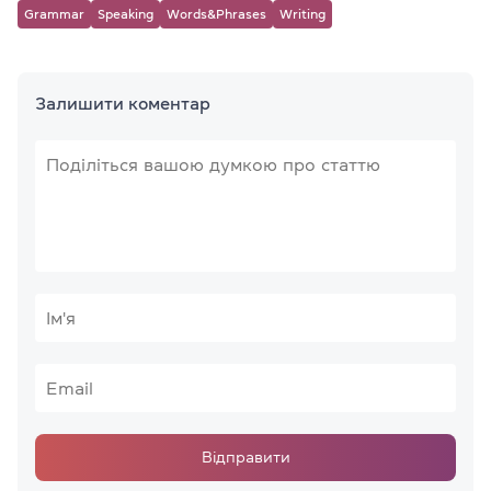
Grammar
Speaking
Words&Phrases
Writing
Залишити коментар
Відправити