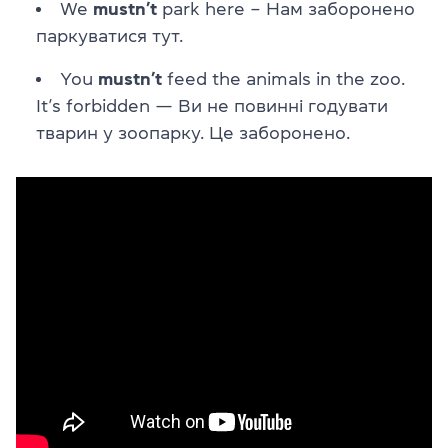
We
mustn’t
park here – Нам заборонено
паркуватися тут.
You
mustn’t
feed the animals in the zoo.
It’s forbidden — Ви не повинні годувати
тварин у зоопарку. Це заборонено.