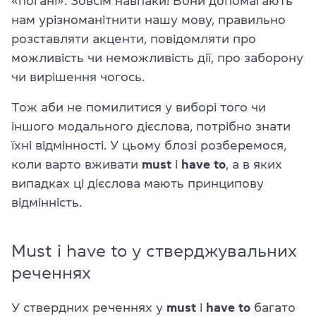
«погані». Зовсім навпаки! Вони допомагають
нам урізноманітнити нашу мову, правильно
розставляти акценти, повідомляти про
можливість чи неможливість дії, про заборону
чи вирішення чогось.
Тож аби не помилитися у виборі того чи
іншого модального дієслова, потрібно знати
їхні відмінності. У цьому блозі розберемося,
коли варто вживати
must
і
have to
, а в яких
випадках ці дієслова мають принципову
відмінність.
Must і have to у стверджувальних
реченнях
У ствердних реченнях у
must
і
have to
багато