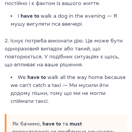
постійно і є фактом із вашого життя.
I
have to
walk a dog in the evening — Я
мушу вигуляти пса ввечері.
2. Існує потреба виконати дію. Це може бути
одноразовий випадок або такий, що
повторюється. У подібних ситуаціях є щось,
що впливає на ваше рішення.
We
have to
walk all the way home because
we can’t catch a taxi — Ми мусили йти
додому пішки, тому що ми не могли
спіймати таксі.
Як бачимо,
have to
та
must
перекладаються приблизно однаково: