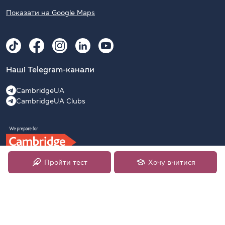
Показати на Google Maps
Наші Telegram-канали
CambridgeUA
CambridgeUA Clubs
Пройти тест
Хочу вчитися
2009–2026 Офіційний підготовчий центр University of
Cambridge English Examinations в Україні, ліцензія №52374