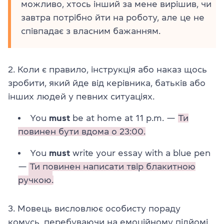
можливо, хтось інший за мене вирішив, чи
завтра потрібно йти на роботу, але це не
співпадає з власним бажанням.
2. Коли є правило, інструкція або наказ щось
зробити, який йде від керівника, батьків або
інших людей у певних ситуаціях.
You
must
be at home at 11 p.m. —
Ти
повинен бути вдома о 23:00.
You
must
write your essay with a blue pen
—
Ти повинен написати твір блакитною
ручкою.
3. Мовець висловлює особисту пораду
комусь, перебуваючи на емоційному підйомі.