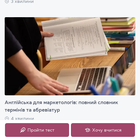
3 хвилини
Англійська для маркетологів: повний словник
термінів та абревіатур
4 хвилини
Пройти тест
Хочу вчитися