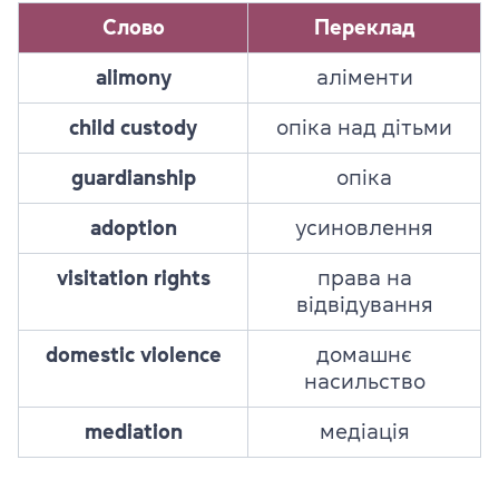
Слово
Переклад
alimony
аліменти
child custody
опіка над дітьми
guardianship
опіка
adoption
усиновлення
visitation rights
права на
відвідування
domestic violence
домашнє
насильство
mediation
медіація