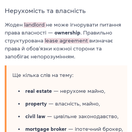
Нерухомість та власність
Жоден
landlord
не може ігнорувати питання
права власності —
ownership
. Правильно
структурована
lease agreement
визначає
права й обов’язки кожної сторони та
запобігає непорозумінням.
Ще кілька слів на тему:
real estate
— нерухоме майно,
property
— власність, майно,
civil law
— цивільне законодавство,
mortgage broker
— іпотечний брокер,