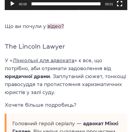
00:00
00:01
Що ви почули у
відео?
The Lincoln Lawyer
У «
Лінкольні для адвоката
» є все, що
потрібно, аби отримати задоволення від
юридичної драми
. Заплутаний сюжет, тонкощі
правосуддя та протистояння харизматичних
юристів у залі суду.
Хочете більше подробиць?
Головний герой серіалу —
адвокат Міккі
Галлер
. Він керує судовими процесами,