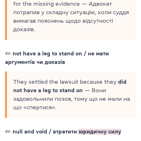
for the missing evidence — Адвокат
потрапив у складну ситуацію, коли суддя
вимагав пояснень щодо відсутності
доказів.
✏️
not have a leg to stand on / не мати
аргументів чи доказів
They settled the lawsuit because they
did
not have a leg to stand on
— Вони
задовольнили позов, тому що не мали на
що «спертися».
✏️
null and void / втратити
юридичну силу