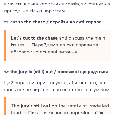
вивчити кілька корисних виразів, які стануть в
пригоді не тільки юристам.
✏️
cut to the chase / перейти до суті справи
Let's
cut to the chase
and discuss the main
issues — Перейдемо до суті справи та
обговоримо основні питання.
✏️
the jury is (still) out / присяжні ще радяться
Цей вираз використовують, аби сказати, що
щось ще не вирішено чи не стало зрозумілим.
The
jury's still out
on the safety of irradiated
food — Питання безпеки опроміненої їжі