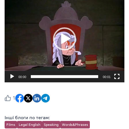
00:00
00:01
1
Інші блоги по тегам:
Films
Legal English
Speaking
Words&Phrases