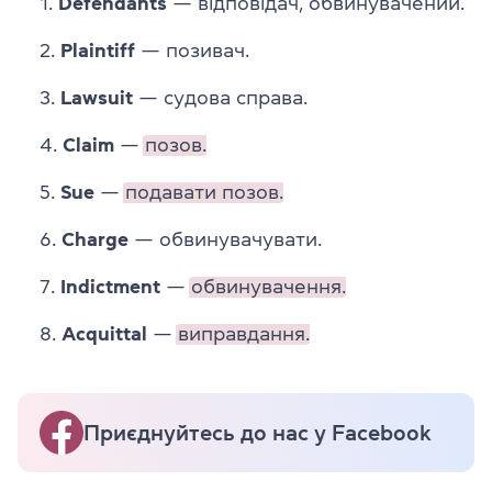
Defendants
— відповідач, обвинувачений.
Plaintiff
— позивач.
Lawsuit
— судова справа.
Claim
—
позов.
Sue
—
подавати позов.
Charge
— обвинувачувати.
Indictment
—
обвинувачення.
Acquittal
—
виправдання.
Приєднуйтесь до нас у Facebook