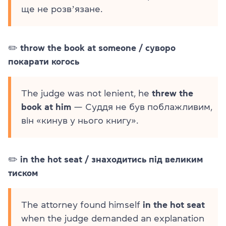
ще не розвʼязане.
✏️
throw the book at someone / суворо
покарати когось
The judge was not lenient, he
threw the
book at him
— Суддя не був поблажливим,
він «кинув у нього книгу».
✏️
in the hot seat / знаходитись під великим
тиском
The attorney found himself
in the hot seat
when the judge demanded an explanation