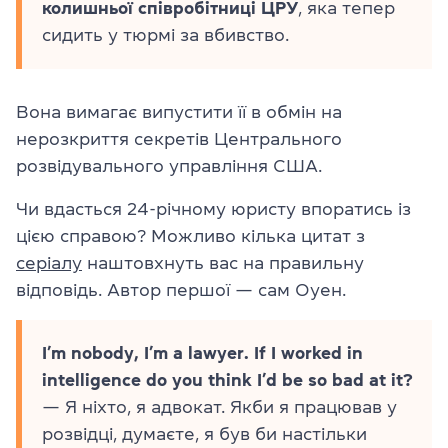
колишньої співробітниці ЦРУ
, яка тепер
сидить у тюрмі за вбивство.
Вона вимагає випустити її в обмін на
нерозкриття секретів Центрального
розвідувального управління США.
Чи вдасться 24-річному юристу впоратись із
цією справою? Можливо кілька цитат з
серіалу
наштовхнуть вас на правильну
відповідь. Автор першої — сам Оуен.
I’m nobody, I’m a lawyer. If I worked in
intelligence do you think I’d be so bad at it?
— Я ніхто, я адвокат. Якби я працював у
розвідці, думаєте, я був би настільки