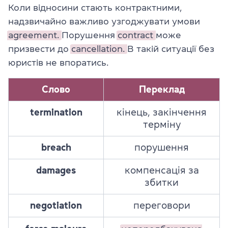
Коли відносини стають контрактними,
надзвичайно важливо узгоджувати умови
agreement.
Порушення
contract
може
призвести до
cancellation.
В такій ситуації без
юристів не впоратись.
Слово
Переклад
termination
кінець, закінчення
терміну
breach
порушення
damages
компенсація за
збитки
negotiation
переговори