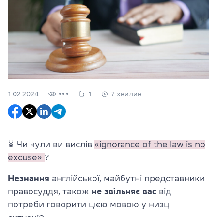
1.02.2024
1
7 хвилин
⌛ Чи чули ви вислів
«ignorance of the law is no
excuse»
?
Незнання
англійської, майбутні представники
правосуддя, також
не звільняє вас
від
потреби говорити цією мовою у низці