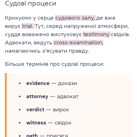
Судові процеси
Крокуємо у серце
судового залу,
де вже
вирує
trial.
Тут, серед напруженої атмосфери,
суддя виважено вислуховує
testimony
свідків.
Адвокати, ведуть
cross-examination,
намагаючись з’ясувати правду.
Більше термінів про судові процеси:
evidence
— докази
attorney
— адвокат
verdict
— вирок
witness
— свідок
oath
— присяга