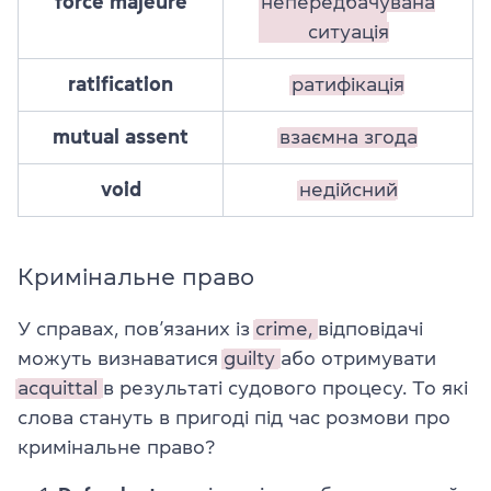
force majeure
непередбачувана
ситуація
ratification
ратифікація
mutual assent
взаємна згода
void
недійсний
Кримінальне право
У справах, пов’язаних із
crime,
відповідачі
можуть визнаватися
guilty
або отримувати
acquittal
в результаті судового процесу. То які
слова стануть в пригоді під час розмови про
кримінальне право?