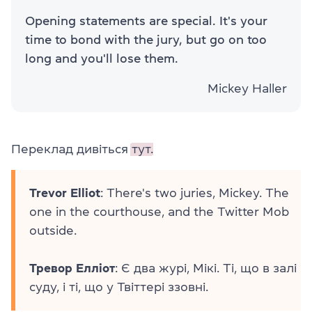
Opening statements are special. It's your
time to bond with the jury, but go on too
long and you'll lose them.
Mickey Haller
Переклад дивіться
тут.
Trevor Elliot
: There's two juries, Mickey. The
one in the courthouse, and the Twitter Mob
outside.
Тревор Елліот
: Є два журі, Мікі. Ті, що в залі
суду, і ті, що у Твіттері ззовні.