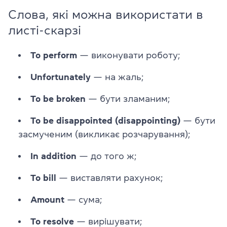
Слова, які можна використати в
листі-скарзі
To perform
—
виконувати роботу;
Unfortunately
— на жаль;
To be broken
— бути зламаним;
To be disappointed (disappointing)
— бути
засмученим (викликає розчарування);
In addition
— до того ж;
To bill
— виставляти рахунок;
Amount
— сума;
To resolve
— вирішувати;