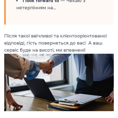
I look forward to
— Чекаю з
нетерпінням на...
Після такої ввічливої та клієнтоорієнтованої
відповіді, гість повернеться до вас! А ваш
сервіс буде на висоті, ми впевнені!