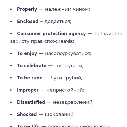
Properly
— належним чином;
Enclosed
– додається;
Consumer protection agency
— товариство
захисту прав споживачів;
To enjoy
— насолоджуватися;
To celebrate
— святкувати;
To be rude
— бути грубий;
Improper
— непристойний;
Dissatisfied
— незадоволений;
Shocked
— шокований;
To rectify
— поправляти, виправляти.