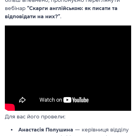
вебінар
“
Скарги англійською: як писати та
відповідати на них?”
.
Для вас його провели:
Анастасія Полушина
— керівниця відділу