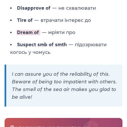
Disapprove of
— не схвалювати
Tire of
— втрачати інтерес до
Dream of
— мріяти про
Suspect smb of smth
— підозрювати
когось у чомусь
I can assure you of the reliability of this.
Beware of being too impatient with others.
The smell of the sea air makes you glad to
be alive!