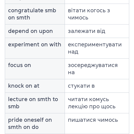
congratulate smb
вітати когось з
on smth
чимось
depend on upon
залежати від
experiment on with
експериментувати
над
focus on
зосереджуватися
на
knock on at
стукати в
lecture on smth to
читати комусь
smb
лекцію про щось
pride oneself on
пишатися чимось
smth on do