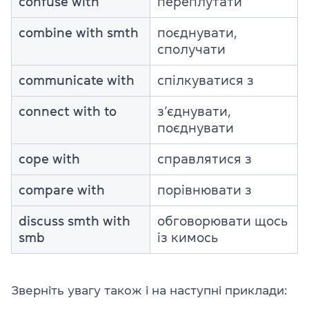
confuse with
переплутати
combine with smth
поєднувати,
сполучати
communicate with
спілкуватися з
connect with to
з’єднувати,
поєднувати
cope with
справлятися з
compare with
порівнювати з
discuss smth with
обговорювати щось
smb
із кимось
Зверніть увагу також і на наступні приклади: