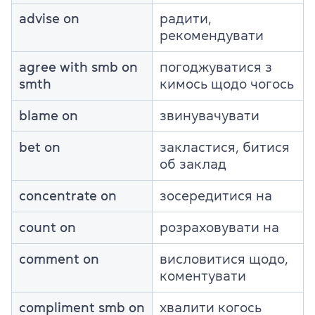
advise on
радити,
рекомендувати
agree with smb on
погоджуватися з
smth
кимось щодо чогось
blame on
звинувачувати
bet on
закластися, битися
об заклад
concentrate on
зосередитися на
count on
розраховувати на
comment on
висловитися щодо,
коментувати
compliment smb on
хвалити когось