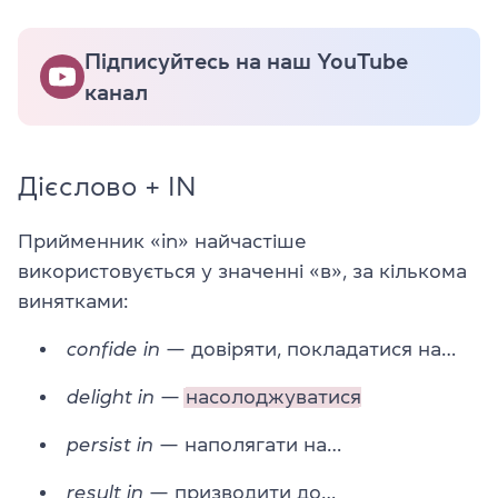
Підписуйтесь на наш YouTube
канал
Дієслово + IN
Прийменник «in» найчастіше
використовується у значенні «в», за кількома
винятками:
confide in
— довіряти, покладатися на…
delight in
—
насолоджуватися
persist in
— наполягати на…
result in
— призводити до…