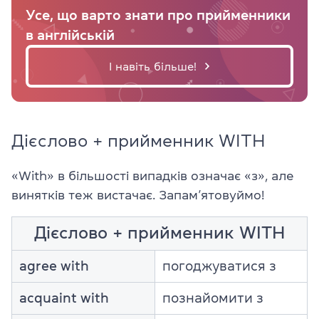
Усе, що варто знати про прийменники
в англійській
І навіть більше!
Дієслово + прийменник WITH
«With» в більшості випадків означає «з», але
винятків теж вистачає. Запам’ятовуймо!
Дієслово + прийменник WITH
agree with
погоджуватися з
acquaint with
познайомити з