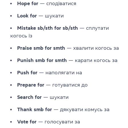
Hope for
— сподіватися
Look for
— шукати
Mistake sb/sth for sb/sth
— сплутати
когось із
Praise smb for smth
— хвалити когось за
Punish smb for smth
— карати когось за
Push for
— наполягати на
Prepare for
— готуватися до
Search for
— шукати
Thank smb for
— дякувати комусь за
Vote for
— голосувати за