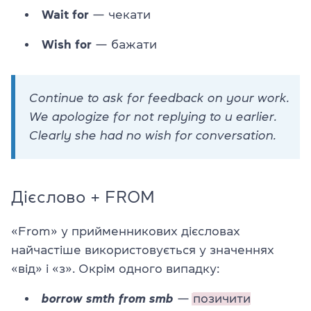
Wait for
— чекати
Wish for
— бажати
Continue to ask for feedback on your work.
We apologize for not replying to u earlier.
Clearly she had no wish for conversation.
Дієслово + FROM
«From» у прийменникових дієсловах
найчастіше використовується у значеннях
«від» і «з». Окрім одного випадку:
borrow smth from smb
—
позичити