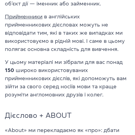
об’єкт дії — іменник або займенник.
Прийменники
в англійських
прийменникових дієсловах можуть не
відповідати тим, які в таких же випадках ми
використовуємо в рідній мові. І саме в цьому
полягає основна складність для вивчення.
У цьому матеріалі ми зібрали для вас понад
150
широко використовуваних
прийменникових дієслів, які допоможуть вам
зійти за свого серед носіїв мови та краще
розуміти англомовних друзів і колег.
Дієслово + ABOUT
«About» ми перекладаємо як «про»: дбати