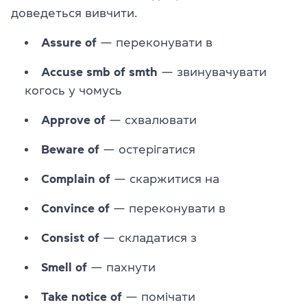
доведеться вивчити.
Assure of
— переконувати в
Accuse smb of smth
— звинувачувати
когось у чомусь
Approve of
— схвалювати
Beware of
— остерігатися
Complain of
— скаржитися на
Convince of
— переконувати в
Consist of
— складатися з
Smell of
— пахнути
Take notice of
— помічати