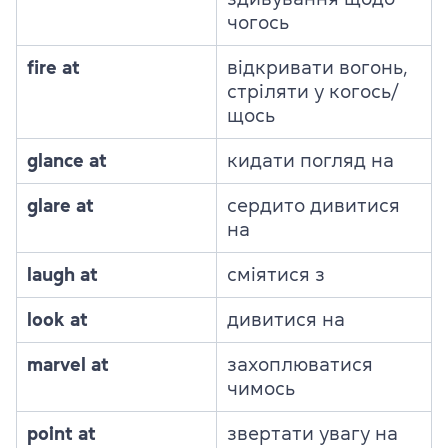
чогось
fire at
відкривати вогонь,
стріляти у когось/
щось
glance at
кидати погляд на
glare at
сердито дивитися
на
laugh at
сміятися з
look at
дивитися на
marvel at
захоплюватися
чимось
point at
звертати увагу на