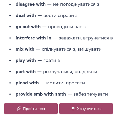
disagree with
— не погоджуватися з
deal with
— вести справи з
go out with
— проводити час з
interfere with in
— заважати, втручатися в
mix with
— спілкуватися з, змішувати
play with
— грати з
part with
— розлучатися, розділяти
plead with
— молити, просити
provide smb with smth
— забезпечувати
когось чимось
Пройти тест
Хочу вчитися
reason with
— переконати,