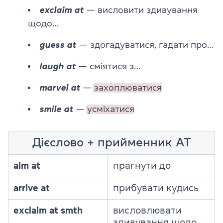
exclaim at
— висловити здивування
щодо…
guess at
— здогадуватися, гадати про…
laugh at
— сміятися з…
marvel at
—
захоплюватися
smile at
—
усміхатися
Дієслово + прийменник AT
aim at
прагнути до
arrive at
прибувати кудись
exclaim at smth
висловлювати
здивування щодо