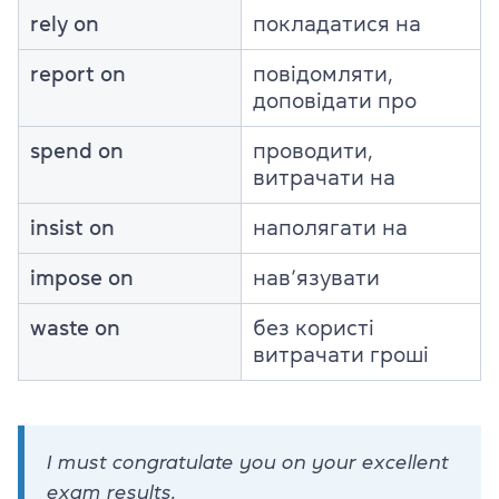
rely on
покладатися на
report on
повідомляти,
доповідати про
spend on
проводити,
витрачати на
insist on
наполягати на
impose on
нав’язувати
waste on
без користі
витрачати гроші
I must congratulate you on your excellent
exam results.