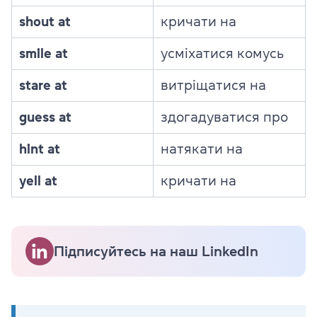
shout at
кричати на
smile at
усміхатися комусь
stare at
витріщатися на
guess at
здогадуватися про
hint at
натякати на
yell at
кричати на
Підписуйтесь на наш LinkedIn