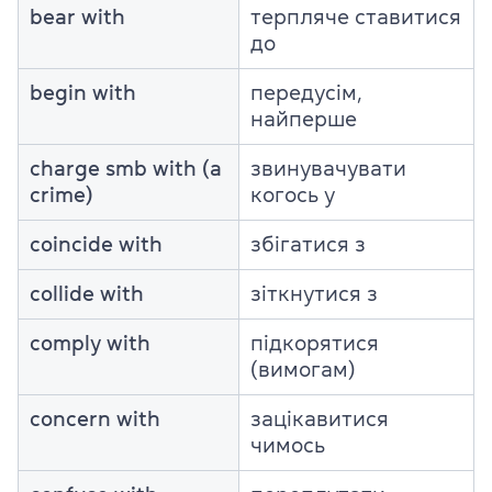
bear with
терпляче ставитися
до
begin with
передусім,
найперше
charge smb with (a
звинувачувати
crime)
когось у
coincide with
збігатися з
collide with
зіткнутися з
comply with
підкорятися
(вимогам)
concern with
зацікавитися
чимось