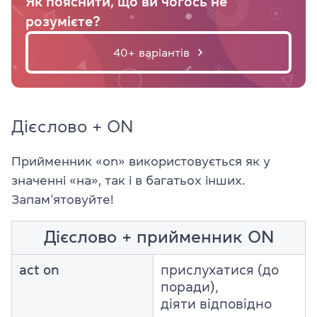
Як пояснити, що ви чогось не
розумієте?
40+ варіантів
Дієслово + ON
Прийменник «on» використовується як у
значенні «на», так і в багатьох інших.
Запам’ятовуйте!
Дієслово + прийменник ON
act on
прислухатися (до
поради),
діяти відповідно