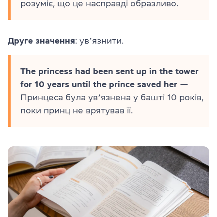
розуміє, що це насправді образливо.
Друге значення
: увʼязнити.
The princess had been sent up in the tower
for 10 years until the prince saved her
—
Принцеса була увʼязнена у башті 10 років,
поки принц не врятував її.