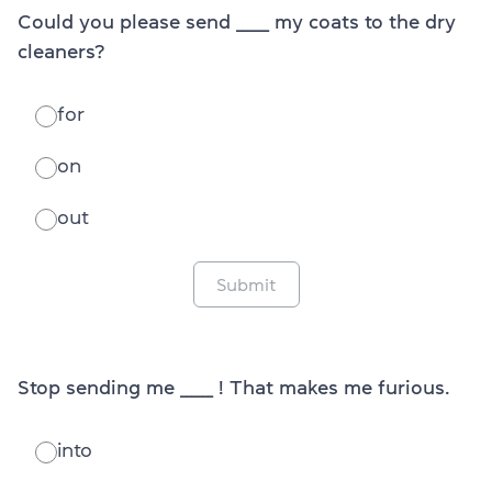
Could you please send ______ my coats to the dry
cleaners?
for
on
out
Submit
Stop sending me ______ ! That makes me furious.
into