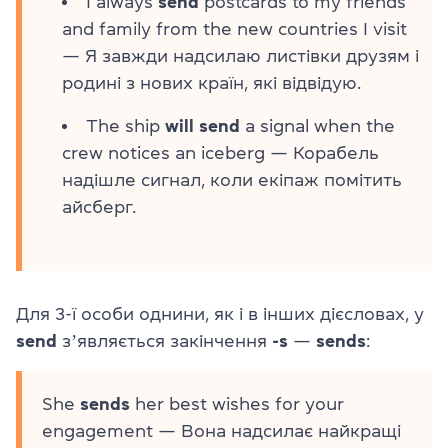
I always
send
postcards to my friends
and family from the new countries I visit
— Я завжди надсилаю листівки друзям і
родині з нових країн, які відвідую.
The ship
will send
a signal when the
crew notices an iceberg — Корабель
надішле сигнал, коли екіпаж помітить
айсберг.
Для
3-ї особи однини
, як і в інших дієсловах, у
send
зʼявляється закінчення
-s
—
sends
:
She
sends
her best wishes for your
engagement — Вона надсилає найкращі