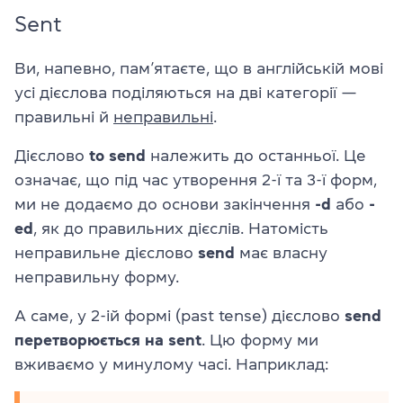
Sent
Ви, напевно, пам’ятаєте, що в англійській мові
усі дієслова поділяються на дві категорії —
правильні й
неправильні
.
Дієслово
to send
належить до останньої. Це
означає, що під час утворення 2-ї та 3-ї форм,
ми не додаємо до основи закінчення
-d
або
-
ed
, як до правильних дієслів. Натомість
неправильне дієслово
send
має власну
неправильну форму
.
А саме, у 2-ій формі (
past tense
) дієслово
send
перетворюється на
sent
. Цю форму ми
вживаємо у минулому часі. Наприклад: