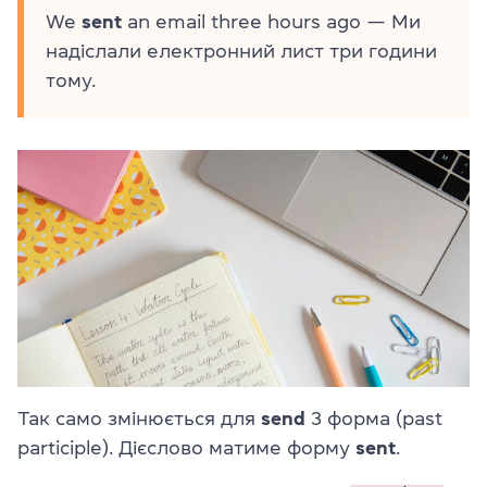
We
sent
an email three hours ago — Ми
надіслали електронний лист три години
тому.
Так само змінюється для
send
3 форма (
past
participle
). Дієслово матиме форму
sent
.