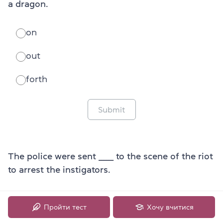
a dragon.
on
out
forth
Submit
The police were sent ______ to the scene of the riot
to arrest the instigators.
on
Пройти тест
Хочу вчитися
in