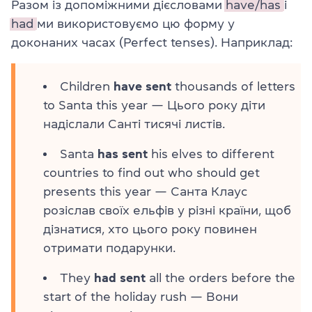
Разом із допоміжними дієсловами
have/has
і
had
ми використовуємо цю форму у
доконаних часах (
Perfect tenses
). Наприклад:
Children
have sent
thousands of letters
to Santa this year — Цього року діти
надіслали Санті тисячі листів.
Santa
has sent
his elves to different
countries to find out who should get
presents this year — Санта Клаус
розіслав своїх ельфів у різні країни, щоб
дізнатися, хто цього року повинен
отримати подарунки.
They
had sent
all the orders before the
start of the holiday rush — Вони