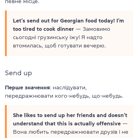
певне місце.
Let’s send out for Georgian food today! I’m
too tired to cook dinner
— Замовимо
сьогодні грузинську їжу! Я надто
втомилась, щоб готувати вечерю.
Send up
Перше значення
: наслідувати,
передражнювати кого-небудь, що-небудь.
She likes to send up her friends and doesn’t
understand that this is actually offensive
—
Вона любить передражнювати друзів і не