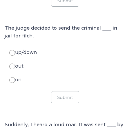
Submit
The judge decided to send the criminal ______ in
jail for filch.
up/down
out
on
Submit
Suddenly, I heard a loud roar. It was sent ______ by