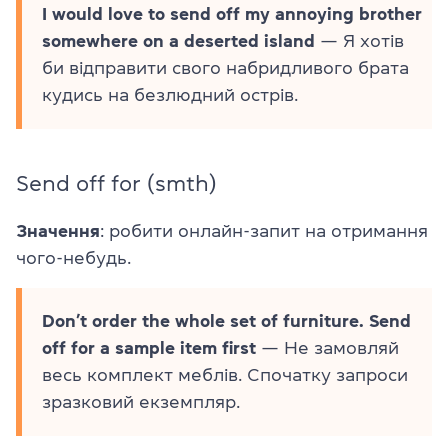
I would love to send off my annoying brother
somewhere on a deserted island
— Я хотів
би відправити свого набридливого брата
кудись на безлюдний острів.
Send off for (smth)
Значення
: робити онлайн-запит на отримання
чого-небудь.
Don’t order the whole set of furniture. Send
off for a sample item first
— Не замовляй
весь комплект меблів. Спочатку запроси
зразковий екземпляр.