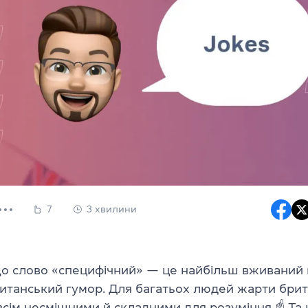
7
3 хвилини
 що слово «специфічний» — це найбільш вживаний
итанський гумор. Для багатьох людей жарти брит
всім несмішними й складними для розуміння
☝
Та 