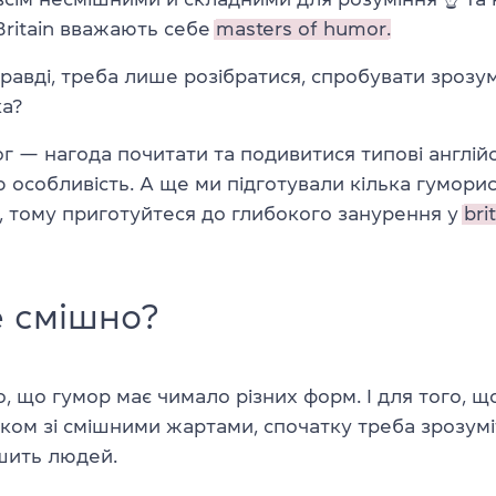
Britain вважають себе
masters of humor.
правді, треба лише розібратися, спробувати зрозу
ка?
г — нагода почитати та подивитися типові англійс
ю особливість. А ще ми підготували кілька гумори
, тому приготуйтеся до глибокого занурення у
bri
 смішно?
о, що гумор має чимало різних форм. І для того, щ
ом зі смішними жартами, спочатку треба зрозумі
шить людей.