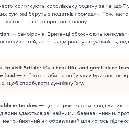
 часто критикують королівську родину за те, що її
их сум, які беруть з податків громадян. Тож часто 
такі гострі жарти про свою владу.
tion
— самоіронія. Британці обожнюють кепкувати
особливостей, як-от надмірна пунктуальність, пед
ou to visit Britain: it’s a beautiful and great place to e
e food
— Я б хотів, аби ти побував у Британії: це к
це, щоб спробувати сумнівну їжу.
uble entendres
— це непрямі жарти з подвійним з
д вони здаються звичайними, безневинними, прот
, неприйнятний чи образливий для когось підтекс