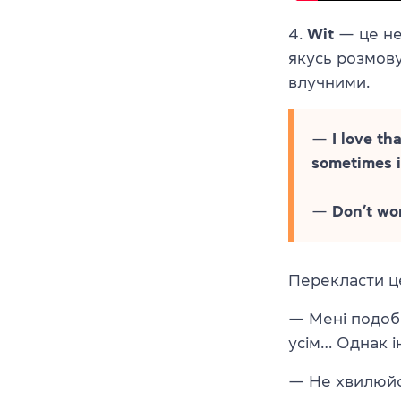
4.
Wit
— це не
якусь розмову
влучними.
—
I love th
sometimes i
—
Don’t wor
Перекласти ц
— Мені подоба
усім… Однак і
— Не хвилюйся