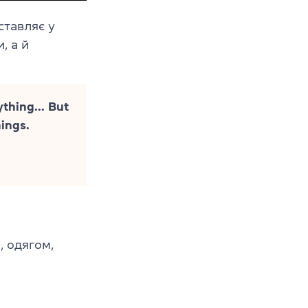
ставляє у
, а й
thing... But
hings.
, одягом,