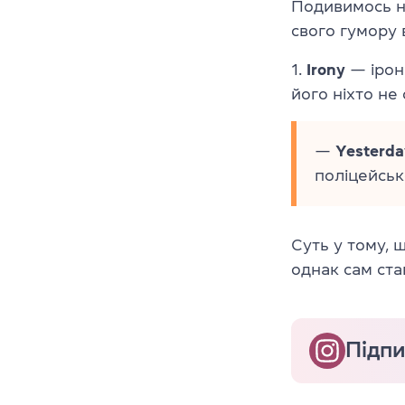
Подивимось на
свого гумору 
1.
Irony
— іроні
його ніхто не
—
Yesterda
поліцейськ
Суть у тому, 
однак сам ст
Підпи