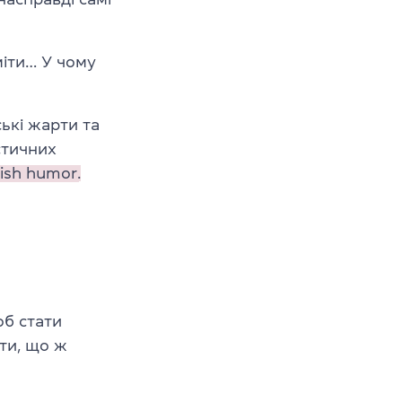
міти… У чому
ькі жарти та
стичних
tish humor.
об стати
ти, що ж