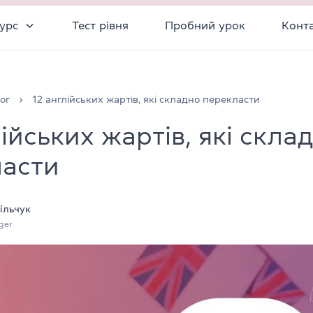
урс
Тест рівня
Пробний урок
Конт
ог
12 англійських жартів, які складно перекласти
лійських жартів, які скла
ласти
ільчук
ger