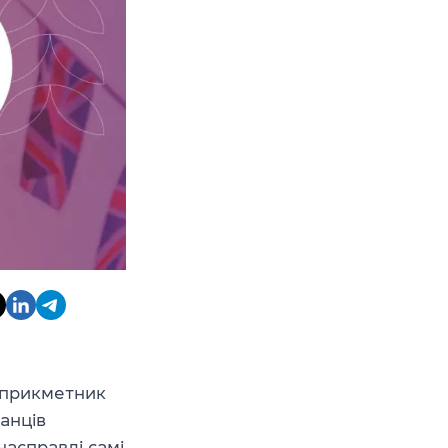
 прикметник
анців
насправді самі