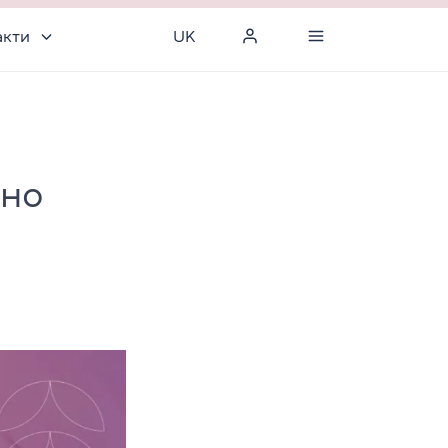
акти
UK
дно