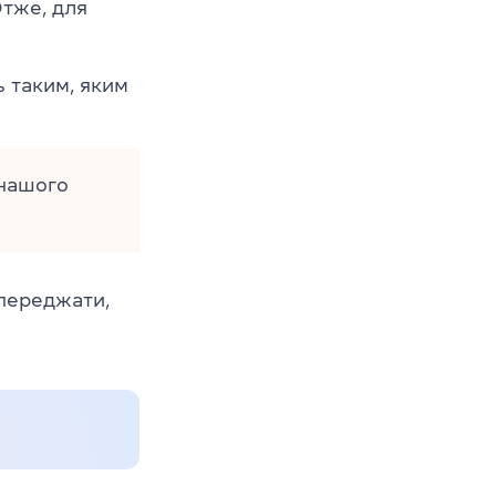
Отже, для
ь таким, яким
нашого
опереджати,