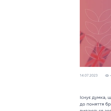
14.07.2023
Існує думка,
до поняття бр
видаються зо