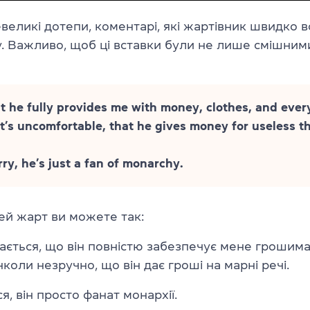
великі дотепи, коментарі, які жартівник швидко в
. Важливо, щоб ці вставки були не лише смішними
at he fully provides me with money, clothes, and every
t’s uncomfortable, that he gives money for useless t
ry, he’s just a fan of monarchy.
ей жарт ви можете так:
ється, що він повністю забезпечує мене грошима
нколи незручно, що він дає гроші на марні речі.
, він просто фанат монархії.