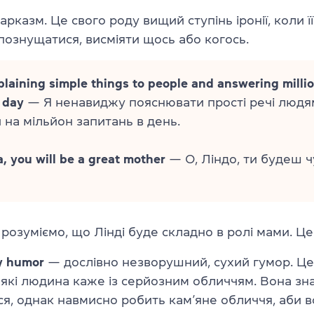
рказм. Це свого роду вищий ступінь іронії, коли 
 познущатися, висміяти щось або когось.
plaining simple things to people and answering millio
 day
— Я ненавиджу пояснювати прості речі людям
и на мільйон запитань в день.
, you will be a great mother
— О, Ліндо, ти будеш 
 розуміємо, що Лінді буде складно в ролі мами. Це 
y humor
— дослівно незворушний, сухий гумор. Ц
 які людина каже із серйозним обличчям. Вона зна
ся, однак навмисно робить кам’яне обличчя, аби 