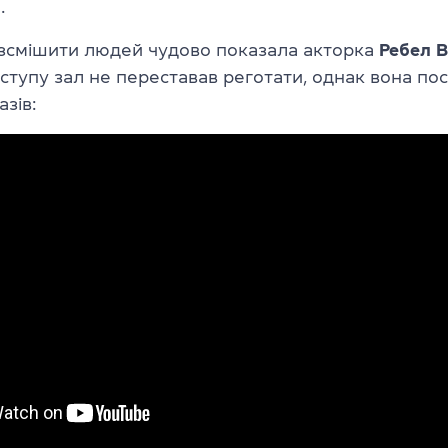
.
зсмішити людей чудово показала акторка
Ребел В
иступу зал не переставав реготати, однак вона по
зів: