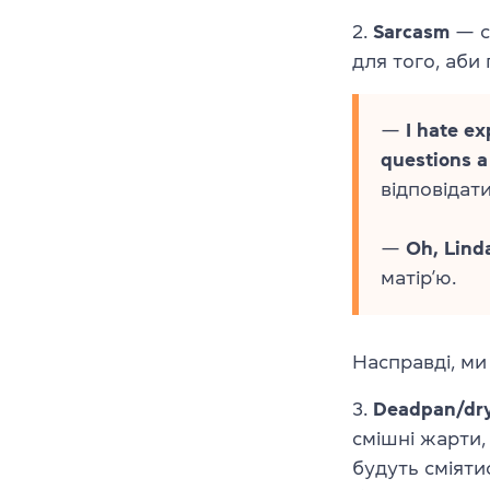
2.
Sarcasm
— са
для того, аби
—
I hate ex
questions a
відповідат
—
Oh, Linda
матір’ю.
Насправді, ми
3.
Deadpan/dr
смішні жарти,
будуть сміяти