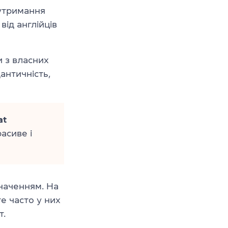
 утримання
від англійців
 з власних
античність,
at
расиве і
наченням. На
е часто у них
т.