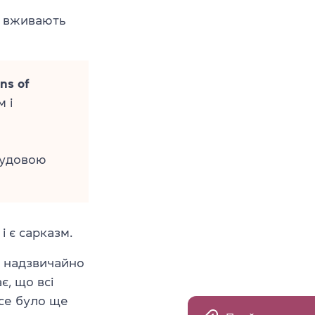
її вживають
ns of
 і
чудовою
і є сарказм.
е надзвичайно
є, що всі
все було ще