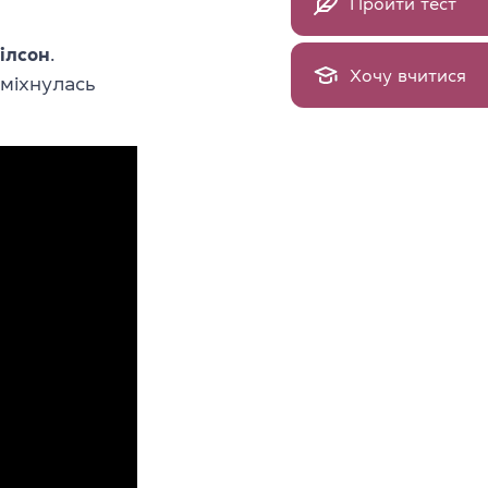
Пройти тест
ілсон
.
Хочу вчитися
сміхнулась