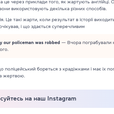
 це через приклади того, як жартують англійці. 
вони використовують декілька різних способів.
я. Це такі жарти, коли результат в історії виходит
 очікував, і що здається суперечливим
y our policeman was robbed
— Вчора пограбували 
ого.
що поліцейський бореться з крадіжками і має їх п
ав жертвою.
суйтесь на наш Instagram