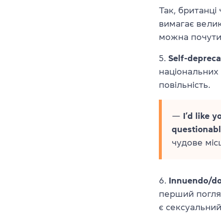
Так, британці
вимагає велик
можна почути 
5.
Self-depreca
національних 
повільність.
—
I’d like y
questionabl
чудове міс
6.
Innuendo/do
перший погля
є сексуальний