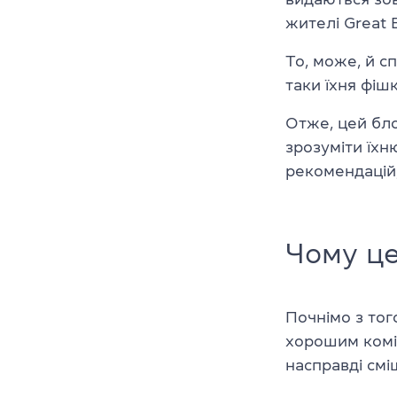
жителі Great 
То, може, й с
таки їхня фіш
Отже, цей бло
зрозуміти їхн
рекомендацій
Чому це
Почнімо з тог
хорошим комік
насправді смі