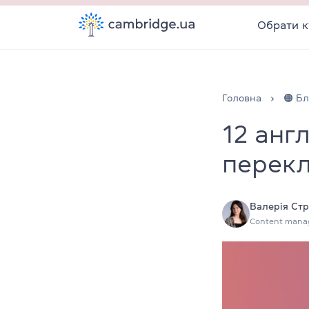
Обрати к
Головна
🟠 Бл
12 анг
перек
Валерія Стр
Content mana