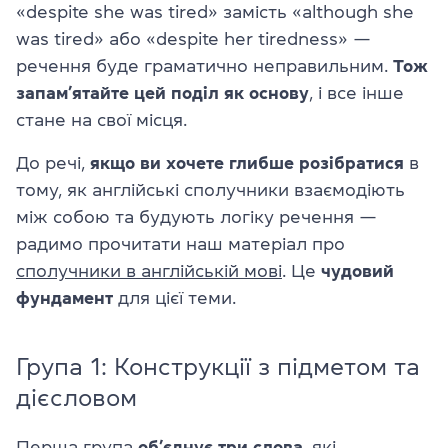
«despite she was tired» замість «although she
was tired» або «despite her tiredness» —
речення буде граматично неправильним.
Тож
запам’ятайте цей поділ як основу
, і все інше
стане на свої місця.
До речі,
якщо ви хочете глибше розібратися
в
тому, як англійські сполучники взаємодіють
між собою та будують логіку речення —
радимо прочитати наш матеріал про
сполучники в англійській мові
. Це
чудовий
фундамент
для цієї теми.
Група 1: Конструкції з підметом та
дієсловом
Перша група
об’єднує три слова
, які