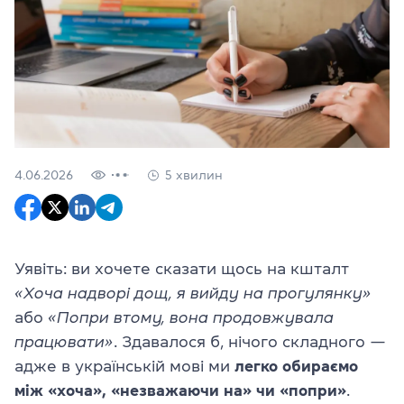
4.06.2026
5 хвилин
Уявіть: ви хочете сказати щось на кшталт
«Хоча надворі дощ, я вийду на прогулянку»
або
«Попри втому, вона продовжувала
працювати»
. Здавалося б, нічого складного —
адже в українській мові ми
легко обираємо
між «хоча», «незважаючи на» чи «попри»
.