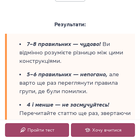
Результати:
7–8 правильних — чудово!
Ви
відмінно розумієте різницю між цими
конструкціями.
5–6 правильних — непогано,
але
варто ще раз переглянути правила
групи, де були помилки.
4 і менше — не засмучуйтесь!
Перечитайте статтю ще раз, звертаючи
увагу на формули кожної групи — і
результат обов'язково покращиться.
Пройти тест
Хочу вчитися