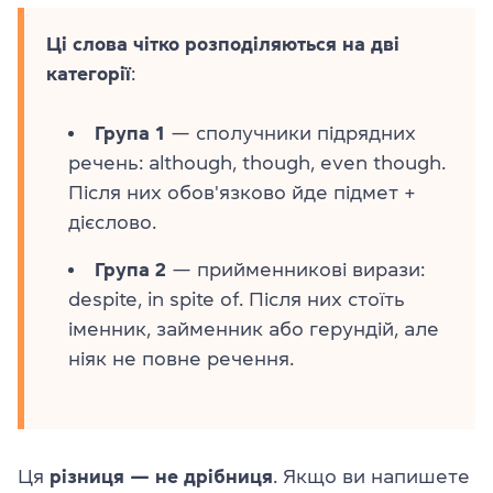
Ці слова чітко розподіляються на дві
категорії
:
Група 1
— сполучники підрядних
речень: although, though, even though.
Після них обов'язково йде підмет +
дієслово.
Група 2
— прийменникові вирази:
despite, in spite of. Після них стоїть
іменник, займенник або герундій, але
ніяк не повне речення.
Ця
різниця — не дрібниця
. Якщо ви напишете