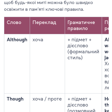
щоб будь-якої миті можна було швидко
освіжити в пам’яті ключові правила.
Слово
Переклад
Граматичне
Пр
правило
ре
Although
хоча
+ підмет +
Alt
дієслово
was
(формальний
wor
стиль)
jac
Хо
хо
во
вд
лег
Though
хоча / проте
+ підмет +
He 
дієслово
tho
(розмовний
kep