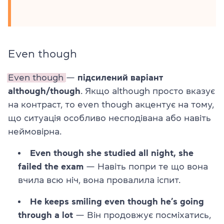
Even though
Even though
—
підсилений варіант
although/though
. Якщо although просто вказує
на контраст, то even though акцентує на тому,
що ситуація особливо несподівана або навіть
неймовірна.
Even though she studied all night, she
failed the exam
— Навіть попри те що вона
вчила всю ніч, вона провалила іспит.
He keeps smiling even though he’s going
through a lot
— Він продовжує посміхатись,