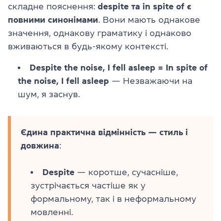
складне пояснення:
despite та in spite of є
повними синонімами
. Вони мають однакове
значення, однакову граматику і однаково
вживаються в будь-якому контексті.
Despite the noise, I fell asleep = In spite of
the noise, I fell asleep
— Незважаючи на
шум, я заснув.
Єдина практична відмінність — стиль і
довжина
:
Despite
— коротше, сучасніше,
зустрічається частіше як у
формальному, так і в неформальному
мовленні.