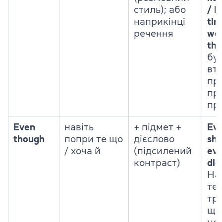
стиль); або
/ H
наприкінці
tir
речення
wor
th
бу
вт
пр
пр
пр
Even
навіть
+ підмет +
Ev
though
попри те що
дієслово
she
/ хоча й
(підсилений
eve
контраст)
did
На
те
тр
що