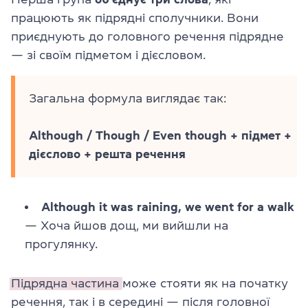
працюють як підрядні сполучники. Вони
приєднують до головного речення підрядне
— зі своїм підметом і дієсловом.
Загальна формула виглядає так:
Although / Though / Even though + підмет +
дієслово + решта речення
Although it was raining, we went for a walk
— Хоча йшов дощ, ми вийшли на
прогулянку.
Підрядна частина
може стояти як на початку
речення, так і в середині — після головної