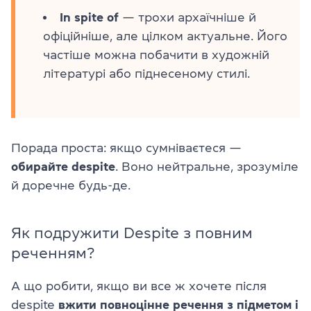
In spite of
— трохи архаїчніше й
офіційніше, але цілком актуальне. Його
частіше можна побачити в художній
літературі або піднесеному стилі.
Порада проста: якщо сумніваєтеся —
обирайте despite
. Воно нейтральне, зрозуміле
й доречне будь-де.
Як подружити Despite з повним
реченням?
А що робити, якщо ви все ж хочете після
despite
вжити повноцінне речення з підметом і