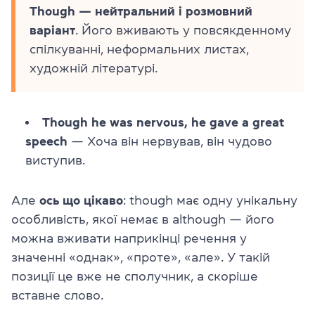
Though — нейтральний і розмовний
варіант
. Його вживають у повсякденному
спілкуванні, неформальних листах,
художній літературі.
Though he was nervous, he gave a great
speech
— Хоча він нервував, він чудово
виступив.
Але
ось
що цікаво
: though має одну унікальну
особливість, якої немає в although — його
можна вживати наприкінці речення у
значенні «однак», «проте», «але». У такій
позиції це вже не сполучник, а скоріше
вставне слово.