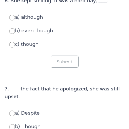
6. She kept smiling. It was a hard day, ______.
a) although
b) even though
c) though
Submit
7. ______ the fact that he apologized, she was still
upset.
a) Despite
b) Though