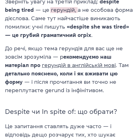
Зверніть увагу на третій приклад:
despite
being tired
— це
герундій,
а не особова форма
дієслова. Саме тут найчастіше виникають
помилки: учні пишуть
«despite she was tired»
— це грубий граматичний огріх
.
До речі, якщо тема герундія для вас ще не
зовсім зрозуміла — р
екомендуємо наш
матеріал про
герундій в англійській мові
. Там
детально пояснено, коли і як вживати цю
форму
— і після прочитання ви точно не
переплутаєте gerund із інфінітивом.
Despite чи In spite of: що обрати?
Це запитання ставлять дуже часто — і
відповідь дещо розчарує тих, хто шукає