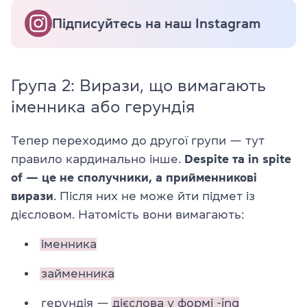
Підписуйтесь на наш Instagram
Група 2: Вирази, що вимагають
іменника або герундія
Тепер переходимо до другої групи — тут
правило кардинально інше.
Despite та in spite
of — це не сполучники, а прийменникові
вирази
. Після них не може йти підмет із
дієсловом. Натомість вони вимагають:
іменника
займенника
герундія —
дієслова у формі -ing