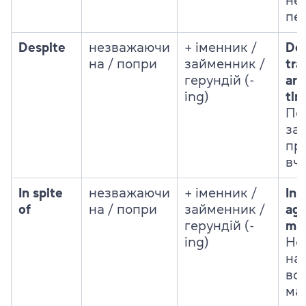
не
пе
Despite
незважаючи
+ іменник /
Des
на / попри
займенник /
tra
герундій (-
arr
ing)
tim
По
за
пр
вч
In spite
незважаючи
+ іменник /
In 
of
на / попри
займенник /
age
герундій (-
ma
ing)
Не
на 
вон
ма