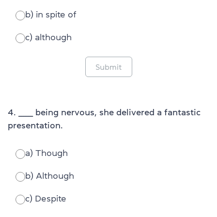
b) in spite of
c) although
Submit
4. ______ being nervous, she delivered a fantastic
presentation.
a) Though
b) Although
c) Despite