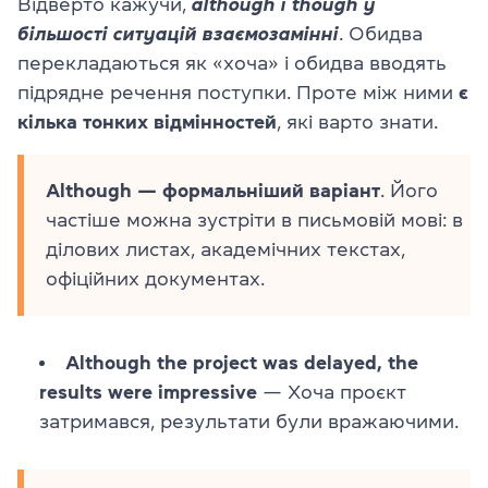
Відверто кажучи,
although і though у
більшості ситуацій взаємозамінні
. Обидва
перекладаються як «хоча» і обидва вводять
підрядне речення поступки. Проте між ними
є
кілька тонких відмінностей
, які варто знати.
Although — формальніший варіант
. Його
частіше можна зустріти в письмовій мові: в
ділових листах, академічних текстах,
офіційних документах.
Although the project was delayed, the
results were impressive
— Хоча проєкт
затримався, результати були вражаючими.