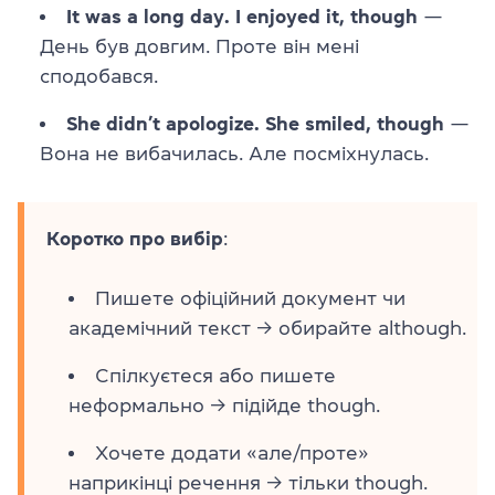
It was a long day. I enjoyed it, though
—
День був довгим. Проте він мені
сподобався.
She didn’t apologize. She smiled, though
—
Вона не вибачилась. Але посміхнулась.
Коротко про вибір
:
Пишете офіційний документ чи
академічний текст → обирайте although.
Спілкуєтеся або пишете
неформально → підійде though.
Хочете додати «але/проте»
наприкінці речення → тільки though.