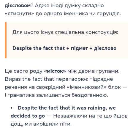
дієсловом
? Адже іноді думку складно
«стиснути» до одного іменника чи герундія.
Для цього існує спеціальна конструкція:
Despite the fact that + підмет + дієслово
Це свого роду
«місток»
між двома групами.
Вираз the fact that перетворює підрядне
речення на своєрідний «іменниковий» блок —
і граматика залишається бездоганною.
Despite the fact that it was raining, we
decided to go
— Незважаючи на те що йшов
дощ, ми вирішили піти.