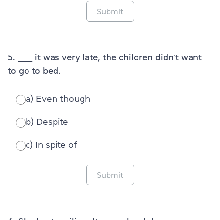
Submit
5. ______ it was very late, the children didn't want
to go to bed.
a) Even though
b) Despite
c) In spite of
Submit