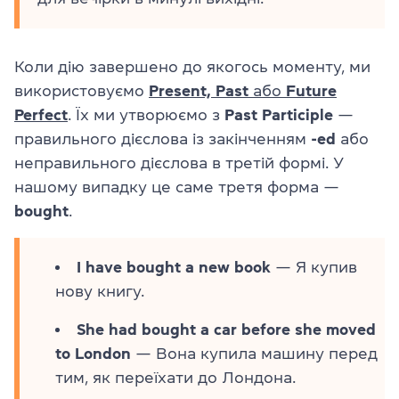
Коли дію завершено до якогось моменту, ми
використовуємо
Present, Past
або
Future
Perfect
. Їх ми утворюємо з
Past Participle
—
правильного дієслова із закінченням
-ed
або
неправильного дієслова в третій формі. У
нашому випадку це саме третя форма —
bought
.
I have bought a new book
— Я купив
нову книгу.
She had bought a car before she moved
to London
— Вона купила машину перед
тим, як переїхати до Лондона.