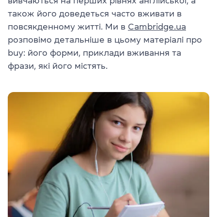
вивчаються на перших рівнях англійської, а
також його доведеться часто вживати в
повсякденному житті. Ми в
Cambridge.ua
розповімо детальніше в цьому матеріалі про
buy: його форми, приклади вживання та
фрази, які його містять.