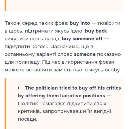
Також серед таких фраз:
buy into
— повірити
в щось, підтримати якусь ідею,
buy back
—
викупити щось назад,
buy someone off
—
підкупити когось. Зазначимо, що в
останньому варіанті слово
someone
показано
для прикладу. Під час використання фрази
можете вставляти замість нього якусь особу.
The politician tried to buy off his critics
by offering them lucrative positions
—
Політик намагався підкупити своїх
критиків, запропонувавши їм вигідні
посади.