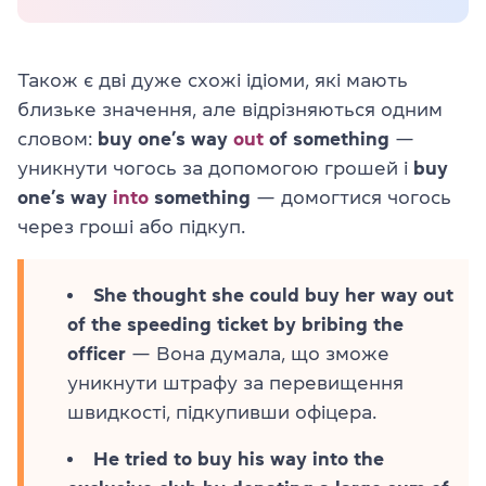
Також є дві дуже схожі ідіоми, які мають
близьке значення, але відрізняються одним
словом:
buy one’s way
out
of something
—
уникнути чогось за допомогою грошей і
buy
one’s way
into
something
— домогтися чогось
через гроші або підкуп.
She thought she could buy her way out
of the speeding ticket by bribing the
officer
— Вона думала, що зможе
уникнути штрафу за перевищення
швидкості, підкупивши офіцера.
He tried to buy his way into the