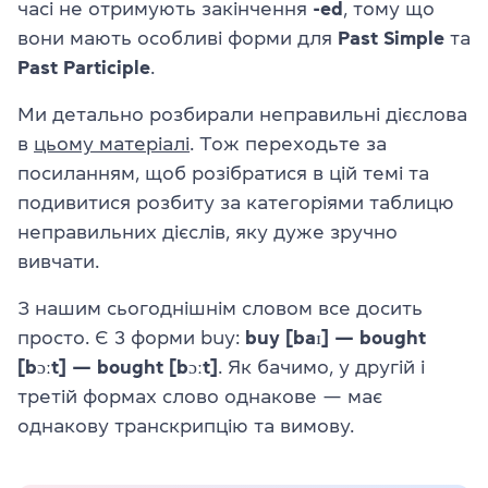
часі не отримують закінчення
-ed
, тому що
вони мають особливі форми для
Past Simple
та
Past Participle
.
Ми детально розбирали неправильні дієслова
в
цьому матеріалі
. Тож переходьте за
посиланням, щоб розібратися в цій темі та
подивитися розбиту за категоріями таблицю
неправильних дієслів, яку дуже зручно
вивчати.
З нашим сьогоднішнім словом все досить
просто. Є 3 форми buy:
buy [baɪ] — bought
[bɔːt] — bought [bɔːt]
. Як бачимо, у другій і
третій формах слово однакове — має
однакову транскрипцію та вимову.