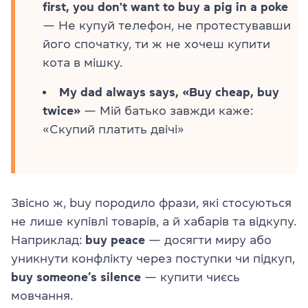
first, you don't want to buy a pig in a poke
— Не купуй телефон, не протестувавши
його спочатку, ти ж не хочеш купити
кота в мішку.
My dad always says, «Buy cheap, buy
twice»
— Мій батько завжди каже:
«Скупий платить двічі»
Звісно ж, buy породило фрази, які стосуються
не лише купівлі товарів, а й хабарів та відкупу.
Наприклад:
buy peace
— досягти миру або
уникнути конфлікту через поступки чи підкуп,
buy someone’s silence
— купити чиєсь
мовчання.