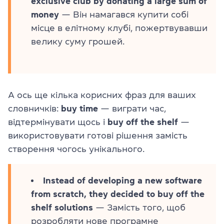
exclusive club by donating a large sum of
money
— Він намагався купити собі
місце в елітному клубі, пожертвувавши
велику суму грошей.
А ось ще кілька корисних фраз для ваших
словничків:
buy time
— виграти час,
відтермінувати щось і
buy off the shelf
—
використовувати готові рішення замість
створення чогось унікального.
Instead of developing a new software
from scratch, they decided to buy off the
shelf solutions
— Замість того, щоб
розробляти нове програмне