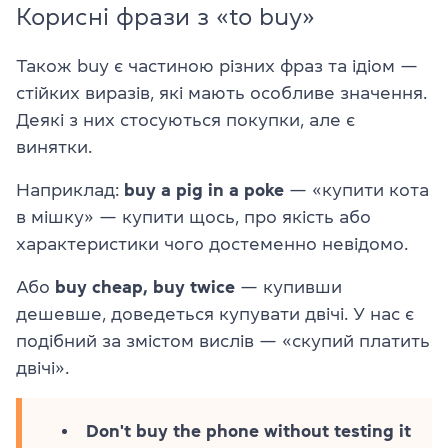
Корисні фрази з «to buy»
Також buy є частиною різних фраз та ідіом —
стійких виразів, які мають особливе значення.
Деякі з них стосуються покупки, але є
винятки.
Наприклад:
buy a pig in a poke
— «купити кота
в мішку» — купити щось, про якість або
характеристики чого достеменно невідомо.
Або
buy cheap, buy twice
— купивши
дешевше, доведеться купувати двічі. У нас є
подібний за змістом вислів — «скупий платить
двічі».
Don't buy the phone without testing it