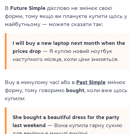
В
Future Simple
дієслово не змінює своєї
форми, тому якщо ви плануєте купити щось у
майбутньому — можете сказати так:
I will buy a new laptop next month when the
prices drop
— Я куплю новий ноутбук
наступного місяця, коли ціни знизяться.
Buy в минулому часі або в
Past Simple
змінює
форму, тому говоримо
bought
, коли вже щось
купили:
She bought a beautiful dress for the party
last weekend
— Вона купила гарну сукню
для вечірки в минулі вихідні.