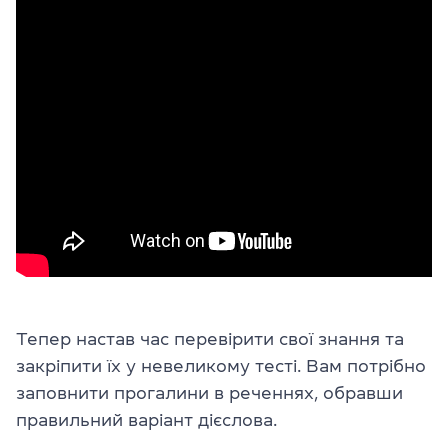
Тепер настав час перевірити свої знання та
закріпити їх у невеликому тесті. Вам потрібно
заповнити прогалини в реченнях, обравши
правильний варіант дієслова.