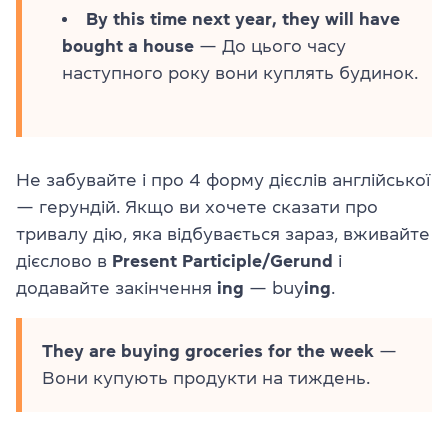
By this time next year, they will have
bought a house
— До цього часу
наступного року вони куплять будинок.
Не забувайте і про 4 форму дієслів англійської
— герундій. Якщо ви хочете сказати про
тривалу дію, яка відбувається зараз, вживайте
дієслово в
Present Participle/Gerund
і
додавайте закінчення
ing
— buy
ing
.
They are buying groceries for the week
—
Вони купують продукти на тиждень.