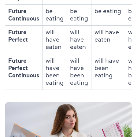
Future
be
be
be eating
be
Continuous
eating
eating
ea
Future
will
will
will have
wil
Perfect
have
have
eaten
ha
eaten
eaten
ea
Future
will
will
will have
wil
Perfect
have
have
been
ha
Continuous
been
been
eating
be
eating
eating
ea