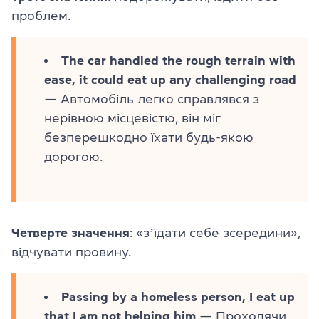
проблем.
The car handled the rough terrain with
ease, it could eat up any challenging road
— Автомобіль легко справлявся з
нерівною місцевістю, він міг
безперешкодно їхати будь-якою
дорогою.
Четверте значення
: «зʼїдати себе зсередини»,
відчувати провину.
Passing by a homeless person, I eat up
that I am not helping him
— Проходячи