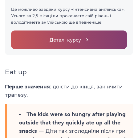
Це можливо завдяки курсу «Інтенсивна англійська».
Усього за 2,5 місяці ви прокачаєте свій рівень і
володітимете англійською ще впевненіше!
Деталі курсу
Eat up
Перше значення
: доїсти до кінця, закінчити
трапезу.
The kids were so hungry after playing
outside that they quickly ate up all the
snacks
— Діти так зголодніли після гри