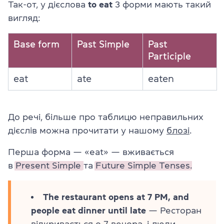
Так-от, у дієслова
to eat
3 форми мають такий
вигляд:
Base form
Past Simple
Past
Participle
eat
ate
eaten
До речі, більше про таблицю неправильних
дієслів можна прочитати у нашому
блозі
.
Перша форма — «eat» — вживається
в
Present Simple
та
Future Simple Tenses.
The restaurant opens at 7 PM, and
people eat dinner until late
— Ресторан
відкривається о 7 вечора, і люди