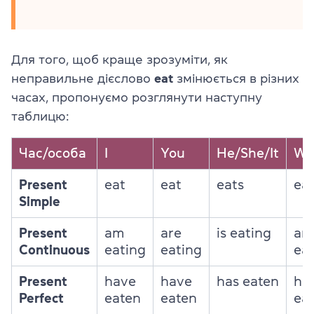
Для того, щоб краще зрозуміти, як
неправильне дієслово
eat
змінюється в різних
часах, пропонуємо розглянути наступну
таблицю:
Час/особа
I
You
He/She/It
We
Present
eat
eat
eats
ea
Simple
Present
am
are
is eating
ar
Continuous
eating
eating
ea
Present
have
have
has eaten
ha
Perfect
eaten
eaten
ea