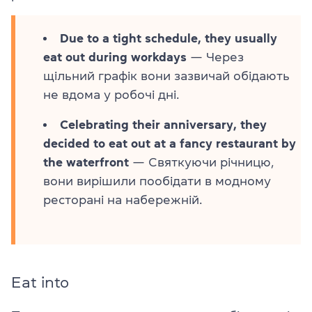
Due to a tight schedule, they usually
eat out during workdays
— Через
щільний графік вони зазвичай обідають
не вдома у робочі дні.
Celebrating their anniversary, they
decided to eat out at a fancy restaurant by
the waterfront
— Святкуючи річницю,
вони вирішили пообідати в модному
ресторані на набережній.
Eat into