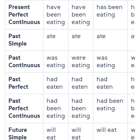
Present
have
have
has been
ha
Perfect
been
been
eating
be
Continuous
eating
eating
ea
Past
ate
ate
ate
ate
Simple
Past
was
were
was
we
Continuous
eating
eating
eating
ea
Past
had
had
had
ha
Perfect
eaten
eaten
eaten
ea
Past
had
had
had been
ha
Perfect
been
been
eating
be
Continuous
eating
eating
ea
Future
will
will
will eat
wil
Simple
eat
eat
ea