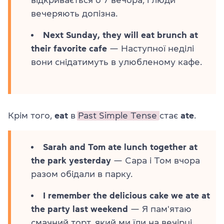
вечеряють допізна.
Next Sunday, they will eat brunch at
their favorite cafe
— Наступної неділі
вони снідатимуть в улюбленому кафе.
Крім того,
eat
в
Past Simple Tense
стає
ate
.
Sarah and Tom ate lunch together at
the park yesterday
— Сара і Том вчора
разом обідали в парку.
I remember the delicious cake we ate at
the party last weekend
— Я пам'ятаю
смачний торт, який ми їли на вечірці