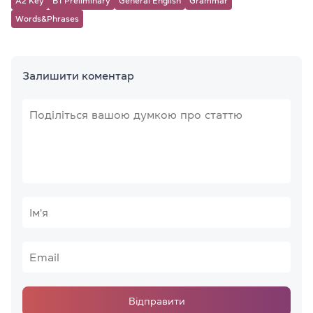
A2 Key
B1 Preliminary
General English
Grammar
Words&Phrases
Залишити коментар
Відправити