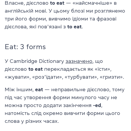
Власне, дієслово
to eat
— «найсмачніше» в
англійській мові. У цьому блозі ми розглянемо
три його форми, вивчимо ідіоми та фразові
дієслова, які повʼязані з
to eat
.
Eat: 3 forms
У Сambridge Dictionary
зазначено
, що
дієслово
to eat
перекладається як «їсти»,
«жувати», «розʼїдати», «турбувати», «гризти».
Між іншим,
eat
— неправильне дієслово, тому
під час утворення форми минулого часу не
можна просто додати закінчення
-ed
,
натомість слід окремо вивчити форми цього
слова у різних часах.