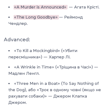
«A Murder is Announced»
— Агата Крісті.
«The Long Goodbye»
— Реймонд
Чендлер.
Advanced:
«To Kill a Mockingbird» («Убити
пересмішника») — Харпер Лі.
«A Wrinkle in Time» («Тріщина в Часі») —
Мадлен Ленгл.
«Three Men in a Boat» (To Say Nothing of
the Dog), або «Троє в одному човні (якщо не
рахувати собаки)» — Джером Клапка
Джером.