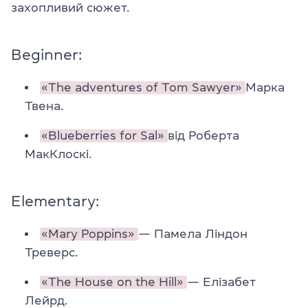
захопливий сюжет.
Beginner:
«The adventures of Tom Sawyer»
Марка
Твена.
«Blueberries for Sal»
від Роберта
МакКлоскі.
Elementary:
«Mary Poppins»
— Памела Ліндон
Треверс.
«The House on the Hill»
— Елізабет
Лейрд.