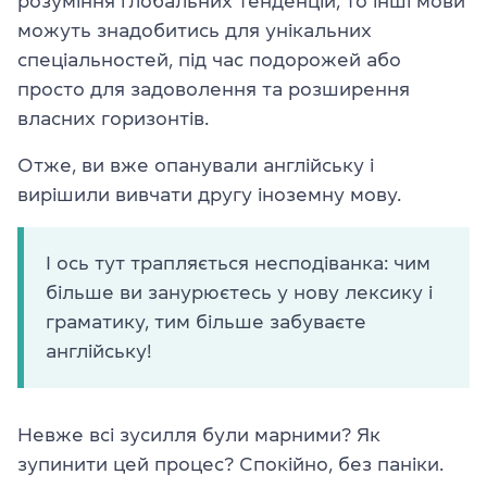
розуміння глобальних тенденцій, то інші мови
можуть знадобитись для унікальних
спеціальностей, під час подорожей або
просто для задоволення та розширення
власних горизонтів.
Отже, ви вже опанували англійську і
вирішили вивчати другу іноземну мову.
І ось тут трапляється несподіванка: чим
більше ви занурюєтесь у нову лексику і
граматику, тим більше забуваєте
англійську!
Невже всі зусилля були марними? Як
зупинити цей процес? Спокійно, без паніки.