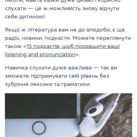
слухати — це ж можливість знову відчути
себе дитиною!
Якщо ж література вам не до вподоби, є ще
радіо, новини, подкасти. Можете переглянути
також «
15 подкастів, щоб покращити ваші
listening and pronunciation
».
Навичка слухати дуже важлива — так ви
зможете підтримувати свій рівень без
зубріння лексики та граматики.