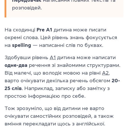
розповідей.
На сходинці
Pre A1
дитина може писати
окремі слова. Цей рівень знань фокусується
на
spelling
— написанні слів по буквах.
Здобувши рівень
А1
дитина може написати
одне-два
речення зі знайомими структурами.
Від малечі, що володіє мовою на рівні
А2
,
варто очікувати декілька речень обсягом
20-
25 слів
. Наприклад, записку або замітку з
простою інформацією про себе.
Тож зрозуміло, що від дитини не варто
очікувати самостійних розповідей, а також
вміння перекладати щось з англійської.