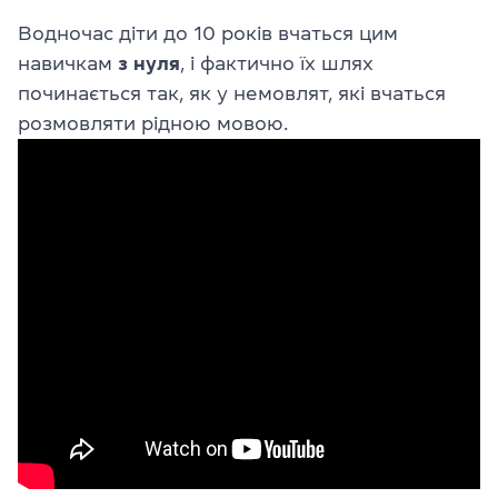
Водночас діти до 10 років вчаться цим
навичкам
з нуля
, і фактично їх шлях
починається так, як у немовлят, які вчаться
розмовляти рідною мовою.