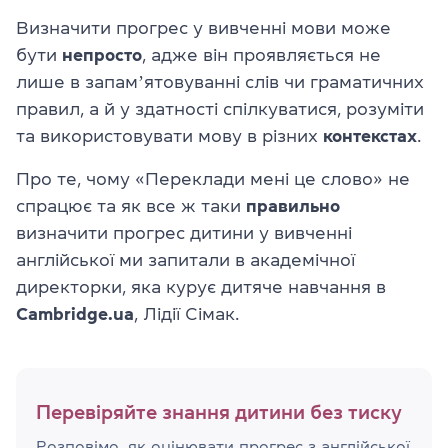
Визначити прогрес у вивченні мови може
бути
непросто
, адже він проявляється не
лише в запамʼятовуванні слів чи граматичних
правил, а й у здатності спілкуватися, розуміти
та використовувати мову в різних
контекстах
.
Про те, чому «Переклади мені це слово» не
спрацює та як все ж таки
правильно
визначити прогрес дитини у вивченні
англійської ми запитали в академічної
директорки, яка курує дитяче навчання в
Cambridge.ua
, Лідії Сімак.
Перевіряйте знання дитини без тиску
Розповімо, як оцінювати прогрес з англійської