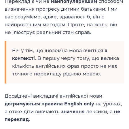
Переклад є чи не
найпопулярнішим
способом
визначення прогресу дитини батьками. І ми
вас розуміємо, адже, здавалося б, він є
найпростішим методом. Проте, на жаль, він
не ілюструє реальний стан справ.
Річ у тім, що іноземна мова вчиться
в
контексті
. В першу чергу тому, що велика
кількість англійських фраз просто не має
точного перекладу рідною мовою.
Досвідчені викладачі англійської мови
дотримуються правила English only
на уроках,
а отже діти вивчають
значення
лексики, а
не
переклад
.