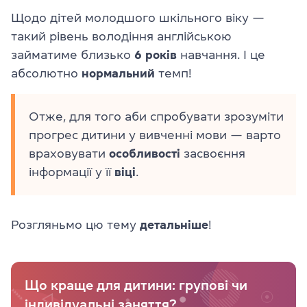
Щодо дітей молодшого шкільного віку —
такий рівень володіння англійською
займатиме близько
6 років
навчання. І це
абсолютно
нормальний
темп!
Отже, для того аби спробувати зрозуміти
прогрес дитини у вивченні мови — варто
враховувати
особливості
засвоєння
інформації у її
віці
.
Розгляньмо цю тему
детальніше
!
Що краще для дитини: групові чи
індивідуальні заняття?