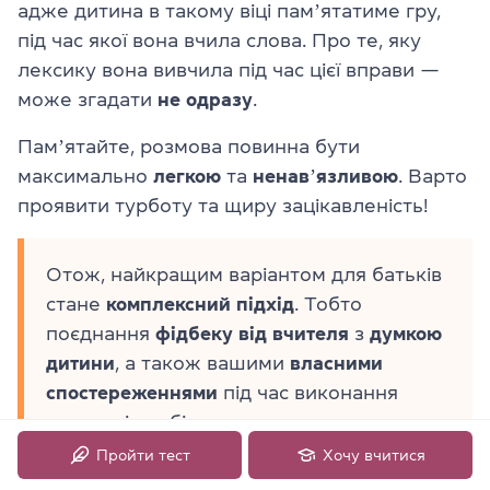
адже дитина в такому віці памʼятатиме гру,
під час якої вона вчила слова. Про те, яку
лексику вона вивчила під час цієї вправи —
може згадати
не одразу
.
Памʼятайте, розмова повинна бути
максимально
легкою
та
ненавʼязливою
. Варто
проявити турботу та щиру зацікавленість!
Отож, найкращим варіантом для батьків
стане
комплексний підхід
. Тобто
поєднання
фідбеку від вчителя
з
думкою
дитини
, а також вашими
власними
спостереженнями
під час виконання
домашніх робіт, а також перегляду
підручників малечі.
Пройти тест
Хочу вчитися