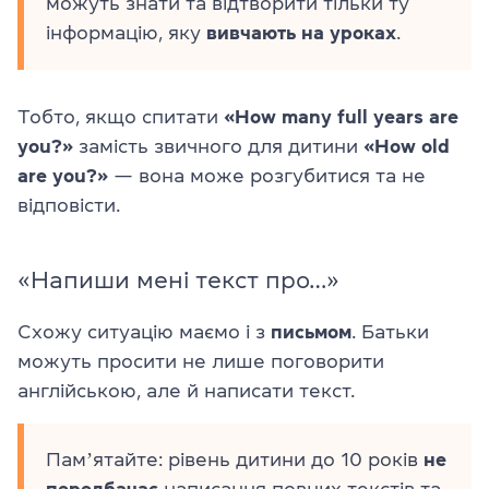
можуть знати та відтворити тільки ту
інформацію, яку
вивчають на уроках
.
Тобто, якщо спитати
«How many full years are
you?»
замість звичного для дитини
«How old
are you?»
— вона може розгубитися та не
відповісти.
«Напиши мені текст про…»
Схожу ситуацію маємо і з
письмом
. Батьки
можуть просити не лише поговорити
англійською, але й написати текст.
Памʼятайте: рівень дитини до 10 років
не
передбачає
написання повних текстів та