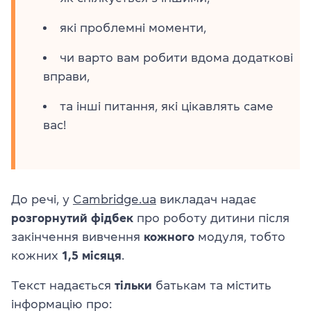
які проблемні моменти,
чи варто вам робити вдома додаткові
вправи,
та інші питання, які цікавлять саме
вас!
До речі, у
Cambridge.ua
викладач надає
розгорнутий фідбек
про роботу дитини після
закінчення вивчення
кожного
модуля, тобто
кожних
1,5 місяця
.
Текст надається
тільки
батькам та містить
інформацію про: