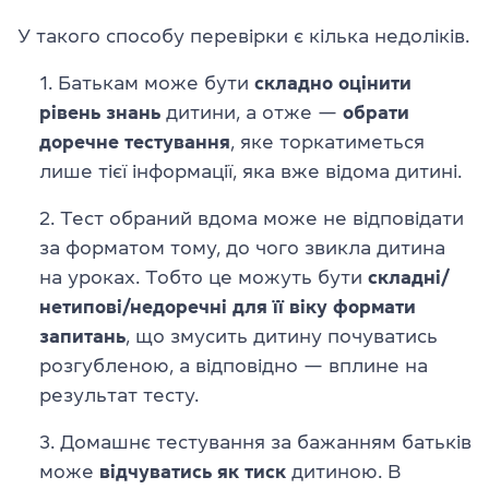
У такого способу перевірки є кілька недоліків.
Батькам може бути
складно
оцінити
рівень
знань
дитини, а отже —
обрати
доречне
тестування
, яке торкатиметься
лише тієї інформації, яка вже відома дитині.
Тест обраний вдома може не відповідати
за форматом тому, до чого звикла дитина
на уроках. Тобто це можуть бути
складні/
нетипові/недоречні для її віку формати
запитань
, що змусить дитину почуватись
розгубленою, а відповідно — вплине на
результат тесту.
Домашнє тестування за бажанням батьків
може
відчуватись як тиск
дитиною. В