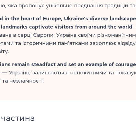
ю, яка пропонує унікальне поєднання традицій та 
d in the heart of Europe, Ukraine's diverse landscap
l landmarks captivate visitors from around the world
ана в серці Європи, Україна своїми різноманітни
ами та історичними пам'ятками захоплює відвідув
іту.
ians remain steadfast and set an example of courag
e
— Українці залишаються непохитними та показу
 та незламності.
 частина