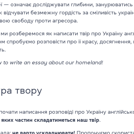
ї — означає досліджувати глибини, занурюватись у
ж відчувати безмежну гордість за сміливість українц
вою свободу проти агресора.
 ми розберемося як написати твір про Україну ан
м спробуємо розповісти про її красу, досягнення,
ть.
w to write an essay about our homeland!
ра твору
очати написання розповіді про Україну англійськ
з яких частин складатиметься наш твір
.
ада:
не варто ускладнювати!
Пропонуємо скорист