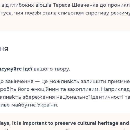
 від глибоких віршів Тараса Шевченка до проникл
туса, чия поезія стала символом спротиву режиму
ня
дсумуйте ідеї
вашого твору.
що закінчення — це можливість залишити приємн
зробіть його емоційним та захопливим. Наприклад
жливість збереження національної ідентичності т
иве майбутнє України.
ys, it is important to preserve cultural heritage and