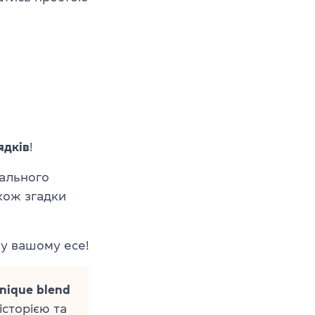
ядків
!
гального
акож згадки
 у вашому есе!
 unique blend
історією та