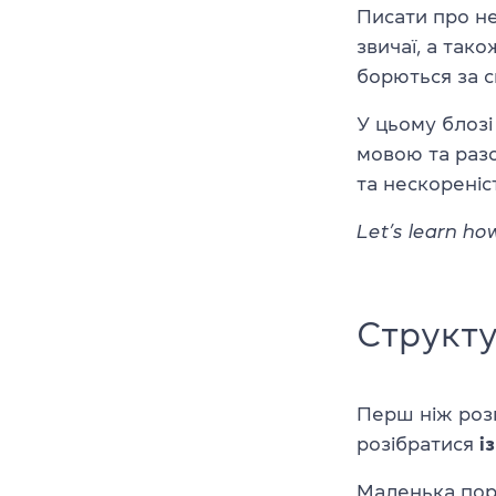
Писати про не
звичаї, а тако
борються за с
У цьому блозі
мовою та разо
та нескореніс
Let’s learn ho
Структу
Перш ніж розп
розібратися
і
Маленька пор