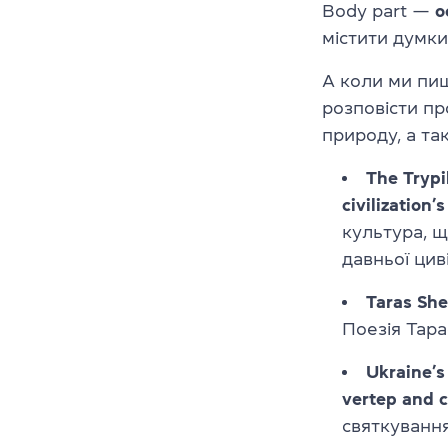
Body part —
о
містити думки
А коли ми пи
розповісти пр
природу, а так
The Trypi
civilization
культура, щ
давньої циві
Taras She
Поезія Тара
Ukraine’s
vertep and c
святкування