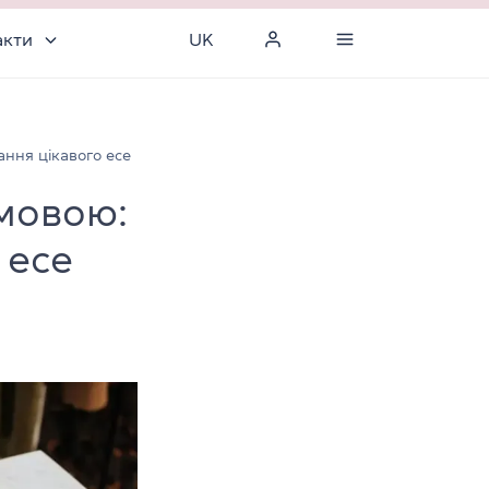
акти
UK
ання цікавого есе
 мовою:
 есе