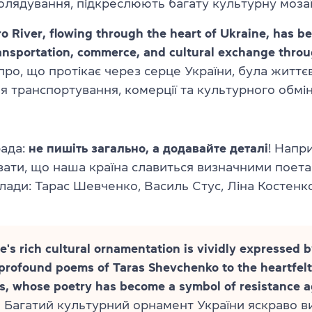
олядування, підкреслюють багату культурну мозаї
o River, flowing through the heart of Ukraine, has be
ransportation, commerce, and cultural exchange throu
про, що протікає через серце України, була житт
я транспортування, комерції та культурного обмі
ада:
не пишіть загально, а додавайте деталі
! Напр
зати, що наша країна славиться визначними поета
лади: Тарас Шевченко, Василь Стус, Ліна Костенко
e's rich cultural ornamentation is vividly expressed b
profound poems of Taras Shevchenko to the heartfelt
s, whose poetry has become a symbol of resistance a
Багатий культурний орнамент України яскраво в