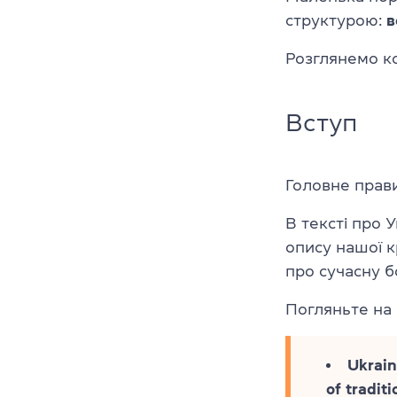
структурою:
в
Розглянемо к
Вступ
Головне прав
В тексті про 
опису нашої кр
про сучасну б
Погляньте на 
Ukrain
of tradit