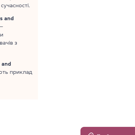
сучасності.
es and
—
ми
ачів з
e and
ють приклад