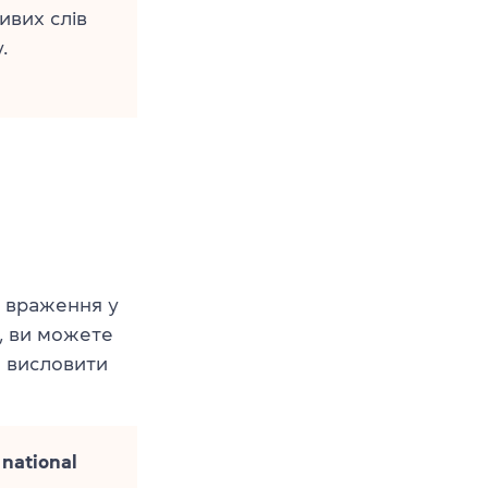
ивих слів
.
е враження у
, ви можете
а висловити
 national