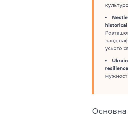
культуро
Nestle
historica
Розташов
ландшафт
усього св
Ukrain
resilienc
мужності
Основна