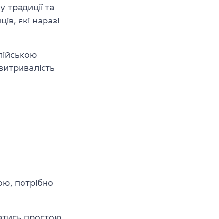
 традиції та
ів, які наразі
глійською
 витривалість
ою, потрібно
атись простою