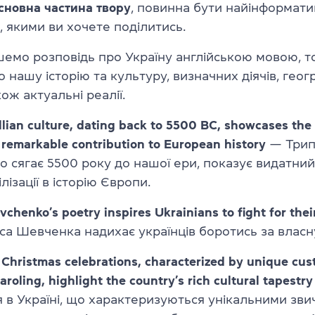
сновна частина твору
, повинна бути найінформат
, якими ви хочете поділитись.
шемо розповідь про Україну англійською мовою, 
о нашу історію та культуру, визначних діячів, геог
ож актуальні реалії.
llian culture, dating back to 5500 BC, showcases the
’s remarkable contribution to European history
— Трип
о сягає 5500 року до нашої ери, показує видатни
лізації в історію Європи.
vchenko’s poetry inspires Ukrainians to fight for the
са Шевченка надихає українців боротись за власн
 Christmas celebrations, characterized by unique cus
aroling, highlight the country’s rich cultural tapestry
 в Україні, що характеризуються унікальними зви