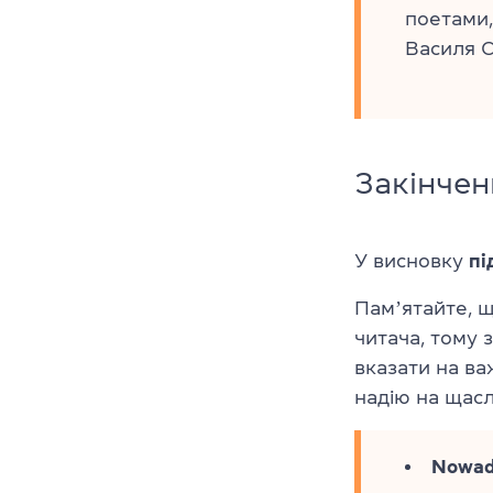
поетами,
Василя С
Закінчен
У висновку
пі
Памʼятайте, 
читача, тому 
вказати на ва
надію на щасл
Nowada