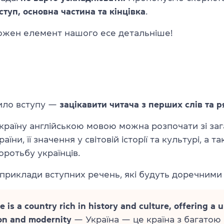
ступ, основна частина та кінцівка
.
ожен елемент нашого есе детальніше!
ило вступу —
зацікавити читача з перших слів та р
Україну англійською мовою можна розпочати зі за
аїни, її значення у світовій історії та культурі, а т
оротьбу українців.
приклади вступних речень, які будуть доречними
e is a country rich in history and culture, offering a
ion and modernity
— Україна — це країна з багатою 