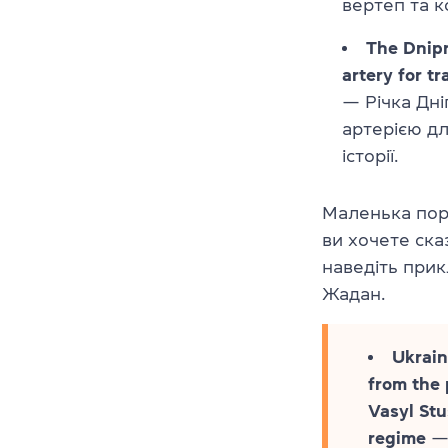
вертеп та к
The Dnipr
artery for t
— Річка Дні
артерією дл
історії.
Маленька пор
ви хочете ска
наведіть прик
Жадан.
Ukrain
from the 
Vasyl Stu
regime
— 