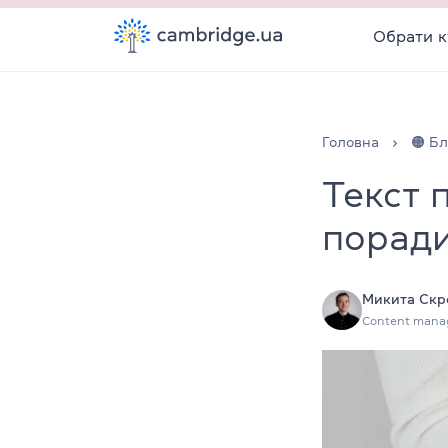
Обрати к
Головна
🟠 Бл
Текст 
поради
Микита Скр
Content mana