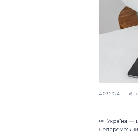
4.03.2024
✏️ Україна — 
непереможним