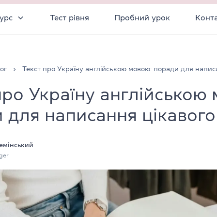
урс
Тест рівня
Пробний урок
Конт
ог
Текст про Україну англійською мовою: поради для напис
про Україну англійською
 для написання цікавого
емінський
ger