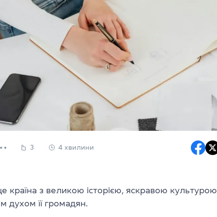
3
4 хвилини
це країна з великою історією, яскравою культурою
 духом її громадян.