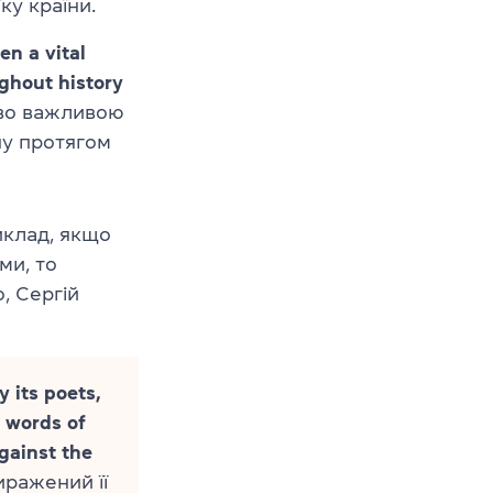
ку країни.
en a vital
ghout history
єво важливою
ну протягом
иклад, якщо
ми, то
, Сергій
y its poets,
 words of
gainst the
иражений її