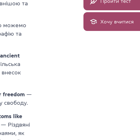
Пройти тест
ивнішою та
Хочу вчитися
то можемо
рафію та
 ancient
ільська
й внесок
ir freedom
—
у свободу.
toms like
— Різдвяні
чаями, як