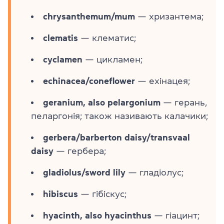
chrysanthemum/mum
— хризантема;
clematis
— клематис;
cyclamen
— цикламен;
echinacea/coneflower
— ехінацея;
geranium, also pelargonium
— герань,
пеларгонія; також називають калачики;
gerbera/barberton daisy/transvaal
daisy
— гербера;
gladiolus/sword lily
— гладіолус;
hibiscus
— гібіскус;
hyacinth, also hyacinthus
— гіацинт;