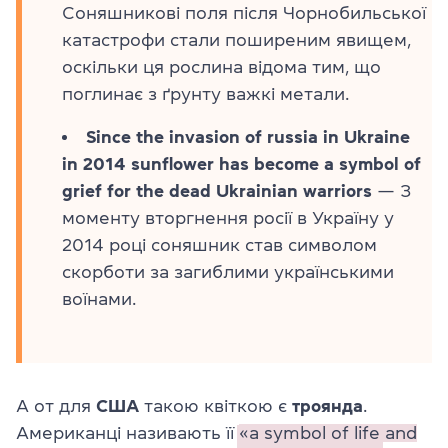
Соняшникові поля після Чорнобильської
катастрофи стали поширеним явищем,
оскільки ця рослина відома тим, що
поглинає з ґрунту важкі метали.
Since the invasion of russia in Ukraine
in 2014 sunflower has become a symbol of
grief for the dead Ukrainian warriors
— З
моменту вторгнення росії в Україну у
2014 році соняшник став символом
скорботи за загиблими українськими
воїнами.
А от для
США
такою квіткою є
троянда
.
Американці називають її
«a symbol of life and