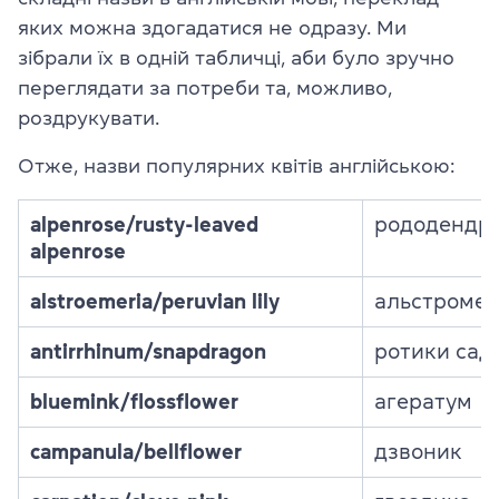
яких можна здогадатися не одразу. Ми
зібрали їх в одній табличці, аби було зручно
переглядати за потреби та, можливо,
роздрукувати.
Отже, назви популярних квітів англійською:
alpenrose/rusty-leaved
рододендр
alpenrose
alstroemeria/peruvian lily
альстромер
antirrhinum/snapdragon
ротики сад
bluemink/flossflower
агератум
campanula/bellflower
дзвоник