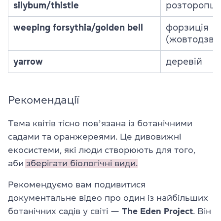
silybum/thistle
розторопш
weeping forsythia/golden bell
форзиція
(жовтодзвін
yarrow
деревій
Рекомендації
Тема квітів тісно повʼязана із ботанічними
садами та оранжереями. Це дивовижні
екосистеми, які люди створюють для того,
аби
зберігати біологічні види.
Рекомендуємо вам подивитися
документальне відео про один із найбільших
ботанічних садів у світі —
The Eden Project
. Він