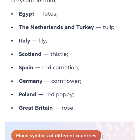
chrysanthemum;
Egypt
— lotus;
The Netherlands and Turkey
— tulip;
Italy
— lily;
Scotland
— thistle;
Spain
— red carnation;
Germany
— cornflower;
Poland
— red poppy;
Great Britain
— rose.