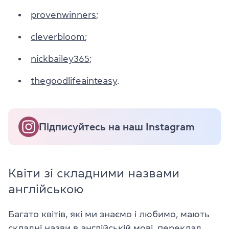
provenwinners
;
cleverbloom
;
nickbailey365
;
thegoodlifeainteasy
.
Підписуйтесь на наш Instagram
Квіти зі складними назвами
англійською
Багато квітів, які ми знаємо і любимо, мають
складні назви в англійській мові, переклад