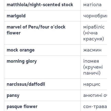
matthiola/night-scented stock
матіола
marigold
чорнобрив
marvel of Peru/four o’clock
мірабіліс
flower
(нічна
красуня)
mock orange
жасмин
morning glory
іпомея
(кручені
паничі)
narcissus/daffodil
нарцис
pansy
анютині очі
pasque flower
сон-трава