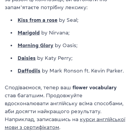
запамʼятаєте потрібну лексику:
Kiss from a rose
by Seal;
Marigold
by Nirvana;
Morning Glory
by Oasis;
Daisies
by Katy Perry;
Daffodils
by Mark Ronson ft. Kevin Parker.
Сподіваємося, тепер ваш
flower vocabulary
став багатшим. Продовжуйте
вдосконалювати англійську всіма способами,
аби досягти найкращого результату.
Наприклад, записавшись на
курси англійської
мови з сертифікатом
.