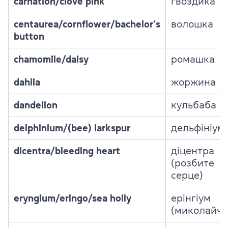
carnation/clove pink
гвоздика
centaurea/cornflower/bachelor’s
волошка
button
chamomile/daisy
ромашка
dahlia
жоржина
dandelion
кульбаба
delphinium/(bee) larkspur
дельфініум
dicentra/bleeding heart
діцентра
(розбите
серце)
eryngium/eringo/sea holly
ерінгіум
(миколайчи