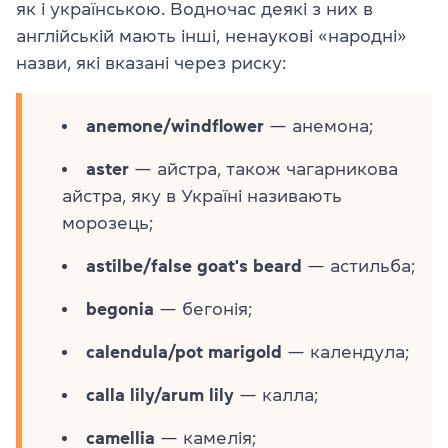
як і українською. Водночас деякі з них в
англійській мають інші, ненаукові «народні»
назви, які вказані через риску:
anemone/windflower
— анемона;
aster
— айстра, також чагарникова
айстра, яку в Україні називають
морозець;
astilbe/false goat's beard
— астильба;
begonia
— бегонія;
calendula/pot marigold
— календула;
сalla lily/arum lily
— калла;
camellia
— камелія;