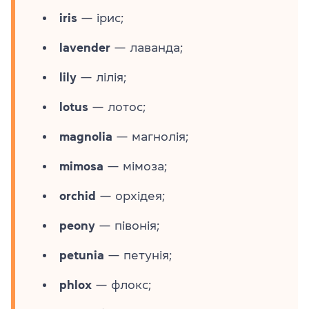
iris
— ірис;
lavender
— лаванда;
lily
— лілія;
lotus
— лотос;
magnolia
— магнолія;
mimosa
— мімоза;
orchid
— орхідея;
peony
— півонія;
petunia
— петунія;
phlox
— флокс;