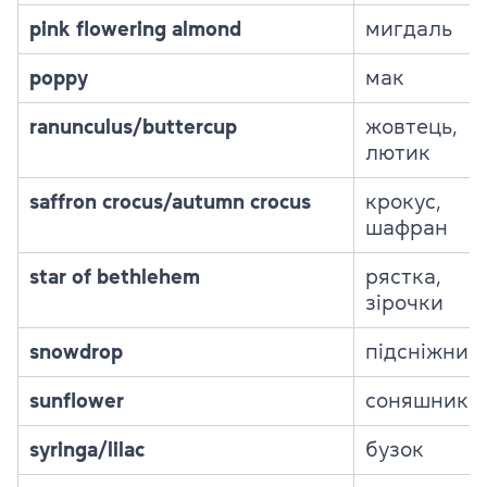
pink flowering almond
мигдаль
poppy
мак
ranunculus/buttercup
жовтець,
лютик
saffron crocus/autumn crocus
крокус,
шафран
star of bethlehem
рястка,
зірочки
snowdrop
підсніжник
sunflower
соняшник
syringa/lilac
бузок