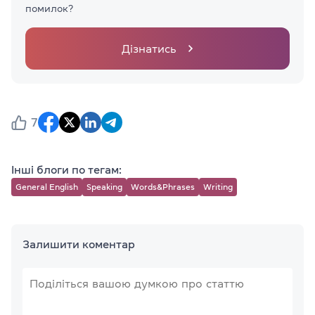
помилок?
Дізнатись
7
Інші блоги по тегам:
General English
Speaking
Words&Phrases
Writing
Залишити коментар