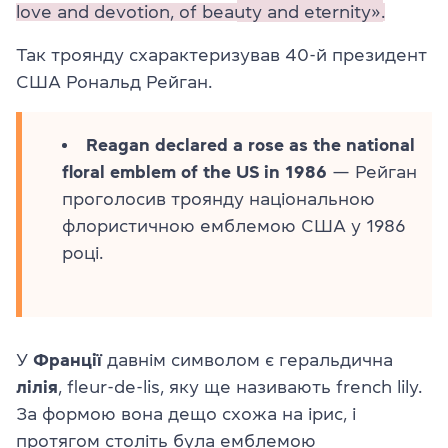
love and devotion, of beauty and eternity».
Так троянду схарактеризував 40-й президент
США Рональд Рейган.
Reagan declared a rose as the national
floral emblem of the US in 1986
— Рейган
проголосив троянду національною
флористичною емблемою США у 1986
році.
У
Франції
давнім символом є геральдична
лілія
, fleur-de-lis, яку ще називають french lily.
За формою вона дещо схожа на ірис, і
протягом століть була емблемою