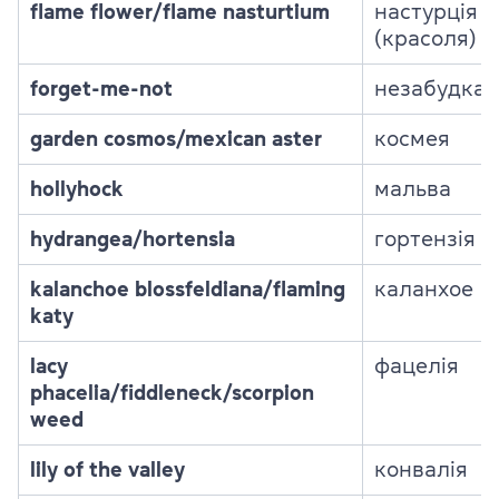
flame flower/flame nasturtium
настурція
(красоля)
forget-me-not
незабудка
garden cosmos/mexican aster
космея
hollyhock
мальва
hydrangea/hortensia
гортензія
kalanchoe blossfeldiana/flaming
каланхое
katy
lacy
фацелія
phacelia/fiddleneck/scorpion
weed
lily of the valley
конвалія