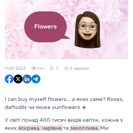
11.07.2023
7
5 хвилин
I can buy myself flowers… а яких саме? Roses,
daffodils чи може sunflowers ☀️
У світі понад 400 тисяч видів квіток, кожна з
яких
яскрава,
чарівна
та
захоплива.
Ми