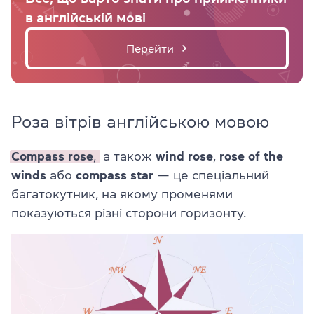
в англійській мові
Перейти
Роза вітрів англійською мовою
Compass rose
,
а також
wind rose
,
rose of the
winds
або
compass star
— це спеціальний
багатокутник, на якому променями
показуються різні сторони горизонту.