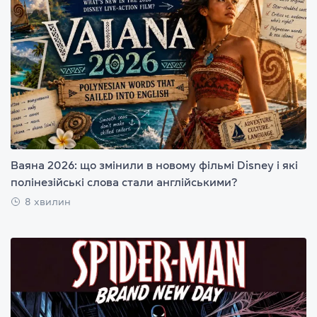
Ваяна 2026: що змінили в новому фільмі Disney і які
полінезійські слова стали англійськими?
8 хвилин