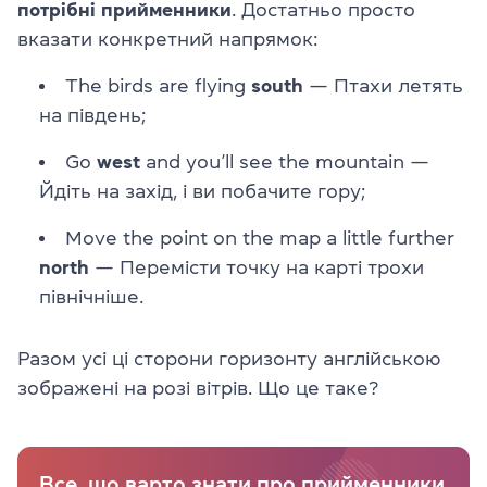
потрібні прийменники
. Достатньо просто
вказати конкретний напрямок:
The birds are flying
south
— Птахи летять
на південь;
Go
west
and you’ll see the mountain —
Йдіть на захід, і ви побачите гору;
Move the point on the map a little further
north
— Перемісти точку на карті трохи
північніше.
Разом усі ці сторони горизонту англійською
зображені на розі вітрів. Що це таке?
Все, що варто знати про прийменники