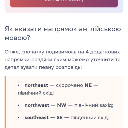
Як вказати напрямок англійською
мовою?
Отже, спочатку подивимось на 4 додаткових
напрямки, завдяки яким можемо уточнити та
деталізувати певну розповідь:
northeast
— скорочено
NE
—
північний схід;
northwest
—
NW
— північний захід;
southeast
—
SE
— південний схід;