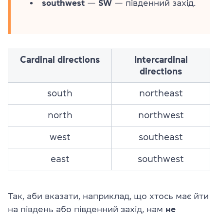
southwest
—
SW
— південний захід.
Cardinal directions
Intercardinal
directions
south
northeast
north
northwest
west
southeast
east
southwest
Так, аби вказати, наприклад, що хтось має йти
на південь або південний захід, нам
не