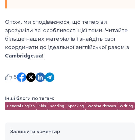
Отож, ми сподіваємося, що тепер ви
зрозуміли всі особливості цієї теми. Читайте
більше наших матеріалів і знайдіть свої
координати до ідеальної англійської разом з
Сambridge.ua
!
5
Інші блоги по тегам:
General English
Kids
Reading
Speaking
Words&Phrases
Writing
Залишити коментар