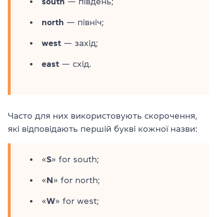
south
— південь;
north
— північ;
west
— захід;
east
— схід.
Часто для них використовують скорочення,
які відповідають першій букві кожної назви:
«
S
» for south;
«
N
» for north;
«
W
» for west;