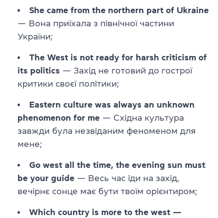
She came from the northern part of Ukraine
— Вона приїхала з північної частини
України;
The West is not ready for harsh criticism of
its politics
— Захід не готовий до гострої
критики своєї політики;
Eastern culture was always an unknown
phenomenon for me
— Східна культура
завжди була незвіданим феноменом для
мене;
Go west all the time, the evening sun must
be your guide
— Весь час іди на захід,
вечірнє сонце має бути твоїм орієнтиром;
Which country is more to the west —