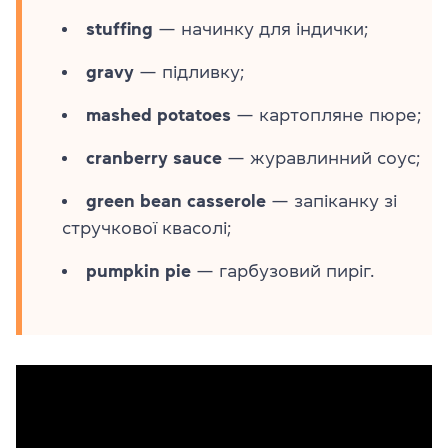
stuffing
— начинку для індички;
gravy
— підливку;
mashed potatoes
— картопляне пюре;
cranberry sauce
— журавлинний соус;
green bean casserole
— запіканку зі
стручкової квасолі;
pumpkin pie
— гарбузовий пиріг.