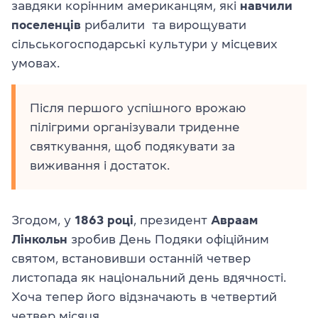
завдяки корінним американцям, які
навчили
поселенців
рибалити та вирощувати
сільськогосподарські культури у місцевих
умовах.
Після першого успішного врожаю
пілігрими організували триденне
святкування, щоб подякувати за
виживання і достаток.
Згодом, у
1863 році
, президент
Авраам
Лінкольн
зробив День Подяки офіційним
святом, встановивши останній четвер
листопада як національний день вдячності.
Хоча тепер його відзначають в четвертий
четвер місяця.