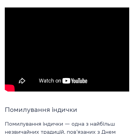
Помилування індички
Помилування індички — одна з найбільш
незвичайних традицій, пов’язаних з Днем