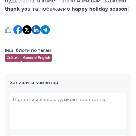
будь ласка, в коментарях! А ми вам скажемо
thank you
та побажаємо
happy holiday
season
!
Інші блоги по тегам:
Culture
General English
Залишити коментар