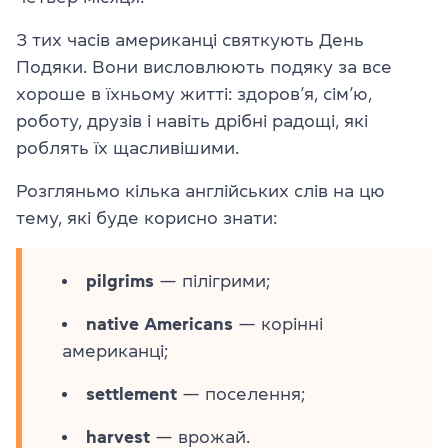
З тих часів американці святкують День
Подяки. Вони висловлюють подяку за все
хороше в їхньому житті: здоров’я, сім’ю,
роботу, друзів і навіть дрібні радощі, які
роблять їх щасливішими.
Розгляньмо кілька англійських слів на цю
тему, які буде корисно знати:
pilgrims
— пілігрими;
native Americans
— корінні
американці;
settlement
— поселення;
harvest
— врожай.