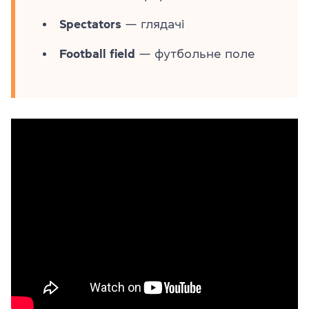
Spectators
— глядачі
Football field
— футбольне поле