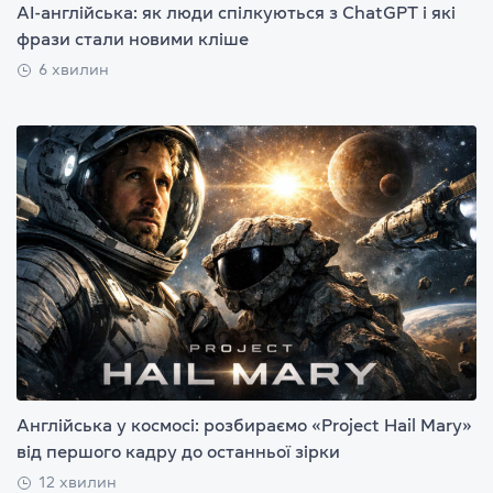
AI-англійська: як люди спілкуються з ChatGPT і які
фрази стали новими кліше
6 хвилин
Англійська у космосі: розбираємо «Project Hail Mary»
від першого кадру до останньої зірки
12 хвилин