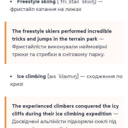
Freestyle skiing
[ˈfriːˌstaɪl ˈskiɪɪŋ] —
фристайл катання на лижах
The freestyle skiers performed incredible
tricks and jumps in the terrain park
—
Фристайлісти виконували неймовірні
трюки та стрибки в сніговому парку.
Ice climbing
[aɪs ˈklaɪmɪŋ] — сходження по
кризі
The experienced climbers conquered the icy
cliffs during their ice climbing expedition
—
Досвідчені альпіністи підкоряли скелі під