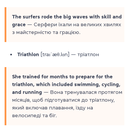
The surfers rode the big waves with skill and
grace
— Серфери їхали на великих хвилях
з майстерністю та грацією.
Triathlon
[traɪˈæθ.lɑn] — тріатлон
She trained for months to prepare for the
triathlon, which included swimming, cycling,
and running
— Вона тренувалася протягом
місяців, щоб підготуватися до тріатлону,
який включав плавання, їзду на
велосипеді та біг.