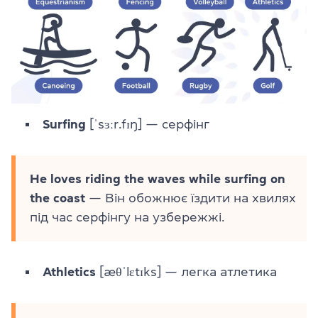
Surfing
[ˈsɜːr.fɪŋ] — серфінг
He loves riding the waves while surfing on
the coast
— Він обожнює їздити на хвилях
під час серфінгу на узбережжі.
Athletics
[æθˈlɛtɪks] — легка атлетика