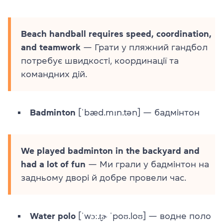
Beach handball requires speed, coordination,
and teamwork
— Грати у пляжний гандбол
потребує швидкості, координації та
командних дій.
Badminton
[ˈbæd.mɪn.tən] — бадмінтон
We played badminton in the backyard and
had a lot of fun
— Ми грали у бадмінтон на
задньому дворі й добре провели час.
Water polo
[ˈwɔː.t̬ɚ ˈpoʊ.loʊ] — водне поло