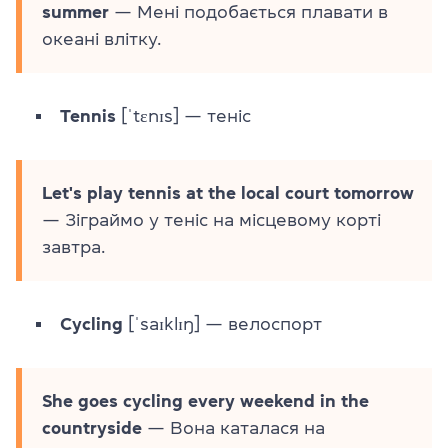
summer
— Мені подобається плавати в
океані влітку.
Tennis
[ˈtɛnɪs] — теніс
Let's play tennis at the local court tomorrow
— Зіграймо у теніс на місцевому корті
завтра.
Cycling
[ˈsaɪklɪŋ] — велоспорт
She goes cycling every weekend in the
countryside
— Вона каталася на