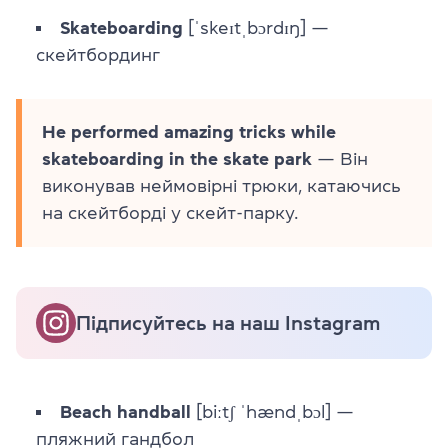
Skateboarding
[ˈskeɪtˌbɔrdɪŋ] —
скейтбординг
He performed amazing tricks while
skateboarding in the skate park
— Він
виконував неймовірні трюки, катаючись
на скейтборді у скейт-парку.
Підписуйтесь на наш Instagram
Beach handball
[biːtʃ ˈhændˌbɔl] —
пляжний гандбол