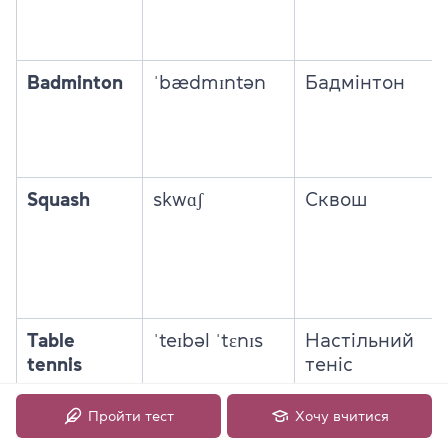
Badminton
ˈbædmɪntən
Бадмінтон
Squash
skwɑʃ
Сквош
Table
ˈteɪbəl ˈtɛnɪs
Настільний
tennis
теніс
Пройти тест
Хочу вчитися