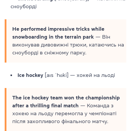
сноуборді
He performed impressive tricks while
snowboarding in the terrain park
— Він
виконував дивовижні трюки, катаючись на
сноуборді в сніжному парку.
Ice hockey
[aɪs ˈhɑki] — хокей на льоді
The ice hockey team won the championship
after a thrilling final match
— Команда з
хокею на льоду перемогла у чемпіонаті
після захопливого фінального матчу.