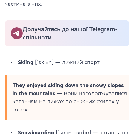
частина з них.
Долучайтесь до нашої Telegram-
спільноти
Skiing
[ˈskiɪɪŋ] — лижний спорт
They enjoyed skiing down the snowy slopes
in the mountains
— Вони насолоджувалися
катанням на лижах по сніжних схилах у
горах.
Snowboarding
[ˈsnoʊˌbɔrdɪŋ] — катання на