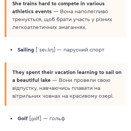
She trains hard to compete in various
athletics events
— Вона наполегливо
тренується, щоб брати участь у різних
легкоатлетичних змаганнях.
Sailing
[ˈseɪ.lɪŋ] — парусний спорт
They spent their vacation learning to sail on
a beautiful lake
— Вони провели свою
відпустку, навчаючись плавати на
вітрильних човнах на красивому озері.
Golf
[ɡɑlf] — гольф