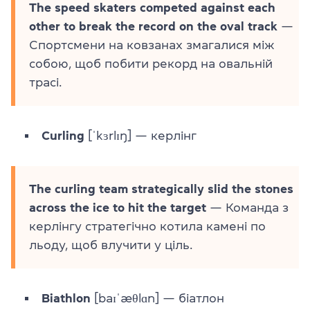
The speed skaters competed against each
other to break the record on the oval track
—
Спортсмени на ковзанах змагалися між
собою, щоб побити рекорд на овальній
трасі.
Curling
[ˈkɜrlɪŋ] — керлінг
The curling team strategically slid the stones
across the ice to hit the target
— Команда з
керлінгу стратегічно котила камені по
льоду, щоб влучити у ціль.
Biathlon
[baɪˈæθlɑn] — біатлон