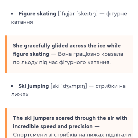
Figure skating
[ˈfɪɡjər ˈskeɪtɪŋ] — фігурне
катання
She gracefully glided across the ice while
figure skating
— Вона граціозно ковзала
по льоду під час фігурного катання.
Ski jumping
[ski ˈdʒʌmpɪŋ] — стрибки на
лижах
The ski jumpers soared through the air with
incredible speed and precision
—
Спортсмени зі стрибків на лижах підлітали