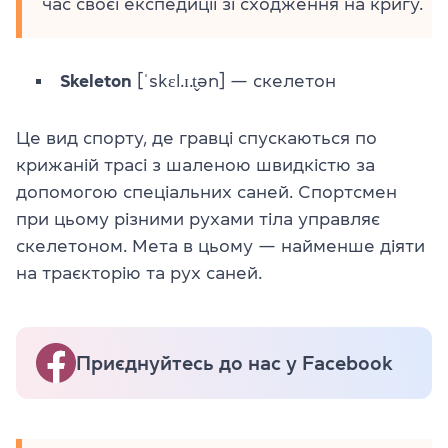
час своєї експедиції зі сходження на кригу.
Skeleton
[ˈskɛl.ɪ.t̬ən] — скелетон
Це вид спорту, де гравці спускаються по
крижаній трасі з шаленою швидкістю за
допомогою спеціальних саней. Спортсмен
при цьому різними рухами тіла управляє
скелетоном. Мета в цьому — найменше діяти
на траєкторію та рух саней.
Приєднуйтесь до нас у Facebook