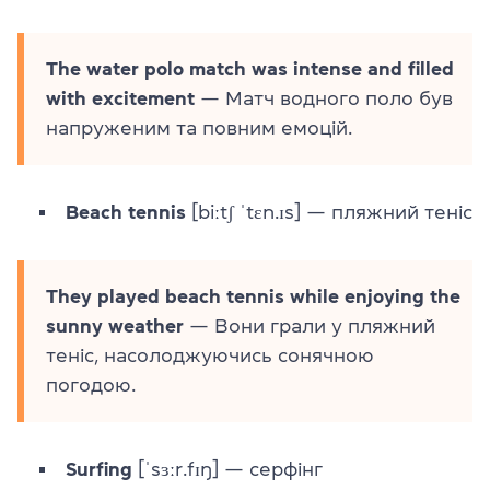
The water polo match was intense and filled
with excitement
— Матч водного поло був
напруженим та повним емоцій.
Beach tennis
[biːtʃ ˈtɛn.ɪs] — пляжний теніс
They played beach tennis while enjoying the
sunny weather
— Вони грали у пляжний
теніс, насолоджуючись сонячною
погодою.
Surfing
[ˈsɜːr.fɪŋ] — серфінг