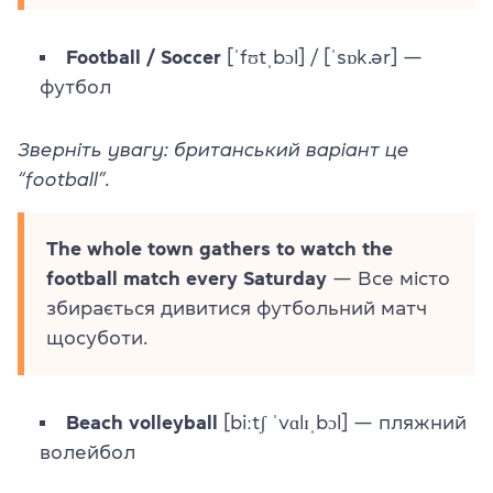
Football / Soccer
[ˈfʊtˌbɔl] / [ˈsɒk.ər] —
футбол
Зверніть увагу: британський варіант це
“football”.
The whole town gathers to watch the
football match every Saturday
— Все місто
збирається дивитися футбольний матч
щосуботи.
Beach volleyball
[biːtʃ ˈvɑlɪˌbɔl] — пляжний
волейбол