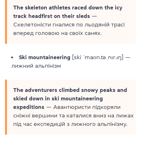
The skeleton athletes raced down the icy
track headfirst on their sleds
—
Скелетоністи гналися по льодяній трасі
вперед головою на своїх санях.
Ski mountaineering
[ski ˈmaʊn.təˌnɪr.ɪŋ] —
лижний альпінізм
The adventurers climbed snowy peaks and
skied down in ski mountaineering
expeditions
— Авантюристи підкоряли
сніжні вершини та каталися вниз на лижах
під час експедицій з лижного альпінізму.