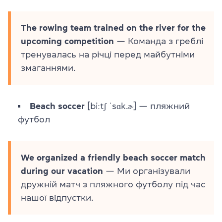
The rowing team trained on the river for the
upcoming competition
— Команда з греблі
тренувалась на річці перед майбутніми
змаганнями.
Beach soccer
[biːtʃ ˈsɑk.ɚ] — пляжний
футбол
We organized a friendly beach soccer match
during our vacation
— Ми організували
дружній матч з пляжного футболу під час
нашої відпустки.