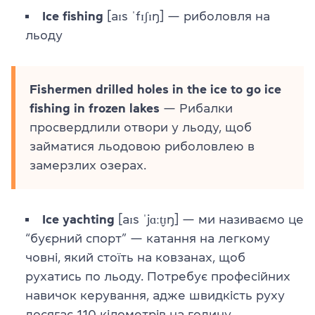
Ice fishing
[aɪs ˈfɪʃɪŋ] — риболовля на
льоду
Fishermen drilled holes in the ice to go ice
fishing in frozen lakes
— Рибалки
просвердлили отвори у льоду, щоб
займатися льодовою риболовлею в
замерзлих озерах.
Ice yachting
[aɪs ˈjɑːt̬ɪŋ] — ми називаємо це
“буєрний спорт” — катання на легкому
човні, який стоїть на ковзанах, щоб
рухатись по льоду. Потребує професійних
навичок керування, адже швидкість руху
досягає 110 кілометрів на годину.