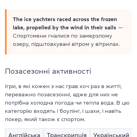
The ice yachters raced across the frozen
lake, propelled by the wind in their sails
—
Спортсмени гналися по замерзлому
озеру, підштовхувані вітром у вітрилах.
Позасезонні активності
Ігри, в які кожен з нас грав хоч раз в житті,
переважно позасезонні, адже для них не
потрібна холодна погода чи тепла вода. В цю
категорію входять і боулінг, і шахи, і навіть
покер, який також є спортом.
Англійська
Транскрипція
Український