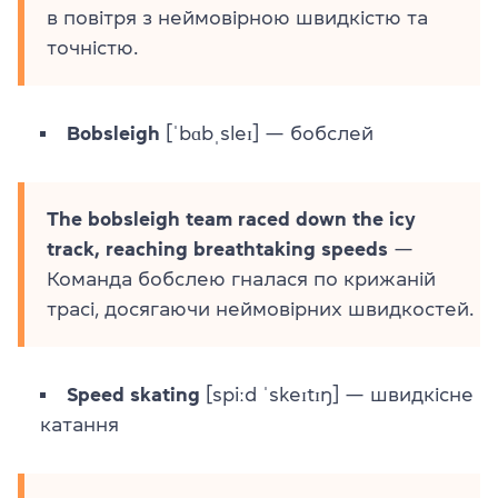
в повітря з неймовірною швидкістю та
точністю.
Bobsleigh
[ˈbɑbˌsleɪ] — бобслей
The bobsleigh team raced down the icy
track, reaching breathtaking speeds
—
Команда бобслею гналася по крижаній
трасі, досягаючи неймовірних швидкостей.
Speed skating
[spiːd ˈskeɪtɪŋ] — швидкісне
катання