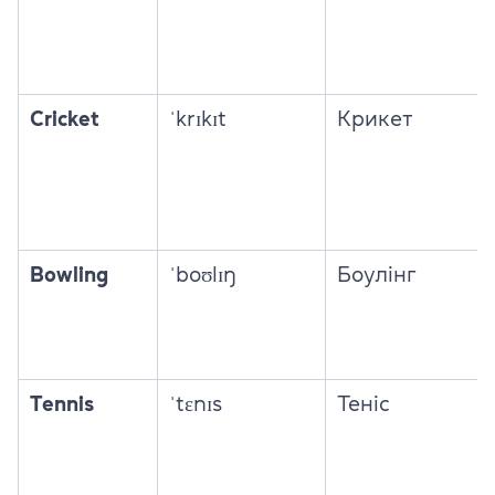
Cricket
ˈkrɪkɪt
Крикет
Bowling
ˈboʊlɪŋ
Боулінг
Tennis
ˈtɛnɪs
Теніс