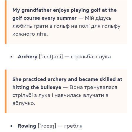
My grandfather enjoys playing golf at the
golf course every summer
— Мій дідусь
любить грати в гольф на полі для гольфу
кожного літа.
Archery
[ˈɑːr.tʃər.i] — стрільба з лука
She practiced archery and became skilled at
hitting the bullseye
— Вона тренувалася
стрільбі з лука і навчилась влучати в
яблучко.
Rowing
[ˈroʊɪŋ] — гребля