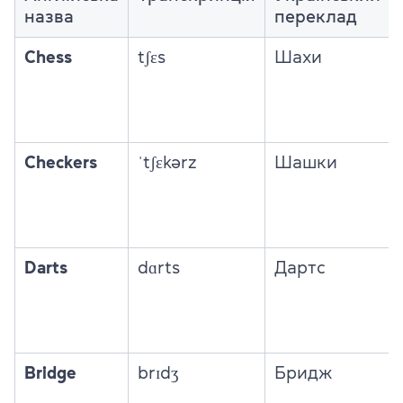
назва
переклад
Chess
tʃɛs
Шахи
Checkers
ˈtʃɛkərz
Шашки
Darts
dɑrts
Дартс
Bridge
brɪdʒ
Бридж