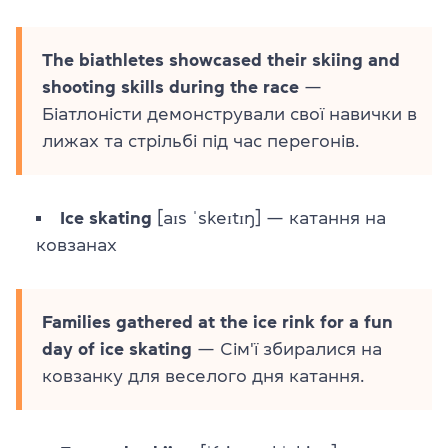
The biathletes showcased their skiing and
shooting skills during the race
—
Біатлоністи демонстрували свої навички в
лижах та стрільбі під час перегонів.
Ice skating
[aɪs ˈskeɪtɪŋ] — катання на
ковзанах
Families gathered at the ice rink for a fun
day of ice skating
— Сім'ї збиралися на
ковзанку для веселого дня катання.