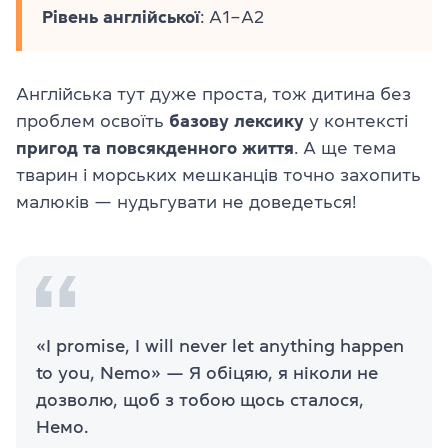
Рівень
англійської
: A1–A2
Англійська тут дуже проста, тож дитина без
проблем освоїть
базову
лексику
у контексті
пригод
та
повсякденного
життя
. А ще тема
тварин і морських мешканців точно захопить
малюків — нудьгувати не доведеться!
«I promise, I will never let anything happen
to you, Nemo» — Я обіцяю, я ніколи не
дозволю, щоб з тобою щось сталося,
Немо.