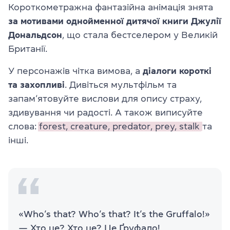
Короткометражна фантазійна анімація знята
за мотивами однойменної дитячої книги Джулії
Дональдсон
, що стала бестселером у Великій
Британії.
У персонажів чітка вимова, а
діалоги короткі
та захопливі
. Дивіться мультфільм та
запам‘ятовуйте вислови для опису страху,
здивування чи радості. А також виписуйте
слова:
forest,
creature,
predator,
prey,
stalk
та
інші.
«Who’s that? Who’s that? It’s the Gruffalo!»
— Хто це? Хто це? Це Ґруфало!