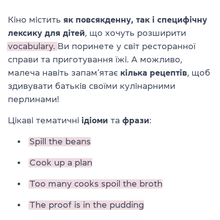
Кіно містить
як повсякденну, так і специфічну
лексику для дітей
, що хочуть розширити
vocabulary.
Ви поринете у світ ресторанної
справи та приготування їжі. А можливо,
малеча навіть запам’ятає
кілька
рецептів
, щоб
здивувати батьків своїми кулінарними
перлинами!
Цікаві тематичні
ідіоми
та
фрази
:
Spill the beans
Cook up a plan
Too many cooks spoil the broth
The proof is in the pudding