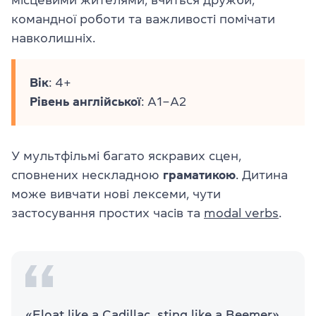
місцевими жителями, вчиться дружби,
командної роботи та важливості помічати
навколишніх.
Вік
: 4+
Рівень
англійської
: A1–A2
У мультфільмі багато яскравих сцен,
сповнених нескладною
граматикою
. Дитина
може вивчати нові лексеми, чути
застосування простих часів та
modal verbs
.
«Float like a Cadillac, sting like a Beemer»