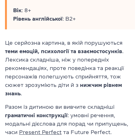
Вік
: 8+
Рівень
англійської
: B2+
Це серйозна картина, в якій порушуються
теми емоцій, психології та взаємостосунків
.
Лексика складніша, ніж у попередніх
рекомендаціях, проте поведінка та реакції
персонажів полегшують сприйняття, тож
сюжет зрозуміють діти й з
нижчим
рівнем
знань
.
Разом із дитиною ви вивчите складніші
граматичні
конструкції
: умовні речення,
модальні дієслова для порад чи припущень,
часи
Present Perfect
та Future Perfect.