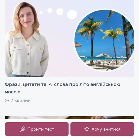
Фрази, цитати та 🔆 слова про літо англійською
мовою
7 хвилин
Пройти тест
Хочу вчитися