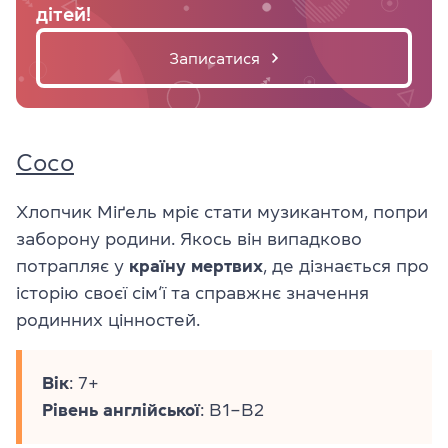
дітей!
Записатися
Coco
Хлопчик Міґель мріє стати музикантом, попри
заборону родини. Якось він випадково
потрапляє у
країну
мертвих
, де дізнається про
історію своєї сім‘ї та справжнє значення
родинних цінностей.
Вік
: 7+
Рівень
англійської
: B1–B2