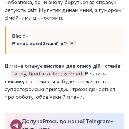
небезпека, вони знову беруться за справу і
рятують світ. Мультик динамічний, з гумором і
сімейними цінностями.
Вік
: 6+
Рівень
англійської
: A2–B1
Дитина опанує
вислови
для опису дій і станів
—
happy,
tired,
excited,
worried.
Вивчить
лексику
на теми сім’я, буденне життя та
супергеройські пригоди. І трохи дізнається
про роботу, обов’язки й плани.
Долучайтесь до нашої Telegram-