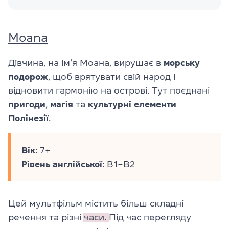
Moana
Дівчина, на ім‘я Моана, вирушає в
морську
подорож
, щоб врятувати свій народ і
відновити гармонію на острові. Тут поєднані
пригоди
,
магія
та
культурні
елементи
Полінезії
.
Вік
: 7+
Рівень
англійської
: B1–B2
Цей мультфільм містить більш складні
речення та різні
часи.
Під час перегляду