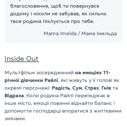
благословення, щоб ти повернувся
додому і ніколи не забував, як сильно
твоя родина піклується про тебе.
Mama Imelda / Мама Імельда
Inside Out
Мультфільм зосереджений
на емоціях 11-
річної дівчинки Райлі
, які живуть у її голові як
окремі персонажі:
Радість
,
Сум
,
Страх
,
Гнів
та
Відраза
. Коли родина Райлі переїжджає в
інше місто, емоції повинні віднайти баланс і
допомогти господарці впоратися з життєвими
змінами.