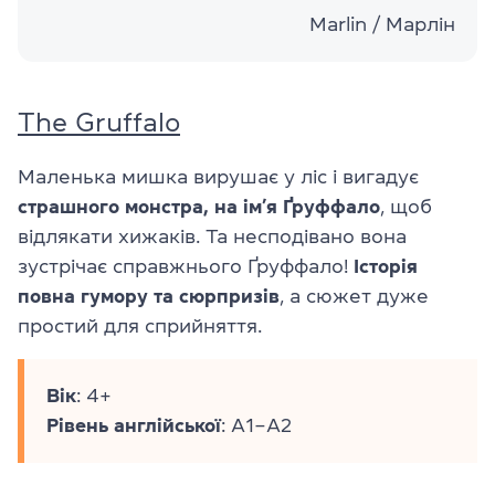
Marlin / Марлін
The Gruffalo
Маленька мишка вирушає у ліс і вигадує
страшного монстра, на ім’я Ґруффало
, щоб
відлякати хижаків. Та несподівано вона
зустрічає справжнього Ґруффало!
Історія
повна гумору та сюрпризів
, а сюжет дуже
простий для сприйняття.
Вік
: 4+
Рівень
англійської
: A1–A2