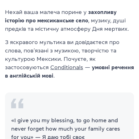
Нехай ваша малеча порине у
захопливу
історію про мексиканське село
, музику, душі
предків та містичну атмосферу Дня мертвих.
З яскравого мультика ви довідаєтеся про
слова, пов’язані з музикою, творчістю та
культурою Мексики. Почуєте, як
застосовуються
Conditionals
—
умовні речення
в англійській мові
.
«I give you my blessing, to go home and
never forget how much your family cares
for you» — Я даю тобі своє