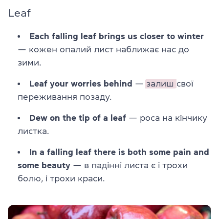
Leaf
Each falling leaf brings us closer to winter
— кожен опалий лист наближає нас до
зими.
Leaf your worries behind
—
залиш
свої
переживання позаду.
Dew on the tip of a leaf
— роса на кінчику
листка.
In a falling leaf there is both some pain and
some beauty
— в падінні листа є і трохи
болю, і трохи краси.