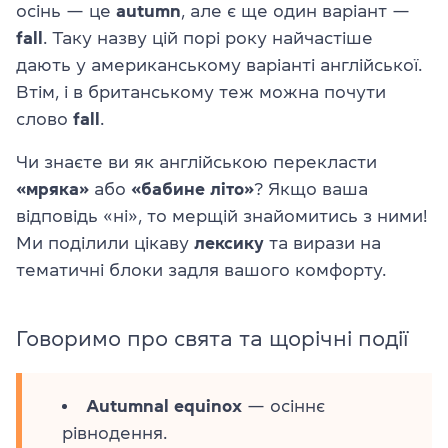
осінь — це
autumn
, але є ще один варіант —
fall
. Таку назву цій порі року найчастіше
дають у американському варіанті англійської.
Втім, і в британському теж можна почути
слово
fall
.
Чи знаєте ви як англійською перекласти
«мряка»
або
«бабине літо»
? Якщо ваша
відповідь «ні», то мерщій знайомитись з ними!
Ми поділили цікаву
лексику
та вирази на
тематичні блоки задля вашого комфорту.
Говоримо про свята та щорічні події
Autumnal equinox
— осіннє
рівнодення.