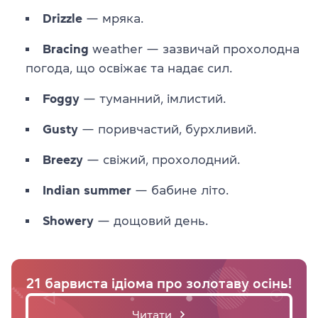
Drizzle
— мряка.
Bracing
weather — зазвичай прохолодна
погода, що освіжає та надає сил.
Foggy
— туманний, імлистий.
Gusty
— поривчастий, бурхливий.
Breezy
— свіжий, прохолодний.
Indian summer
— бабине літо.
Showery
— дощовий день.
21 барвиста ідіома про золотаву осінь!
Читати