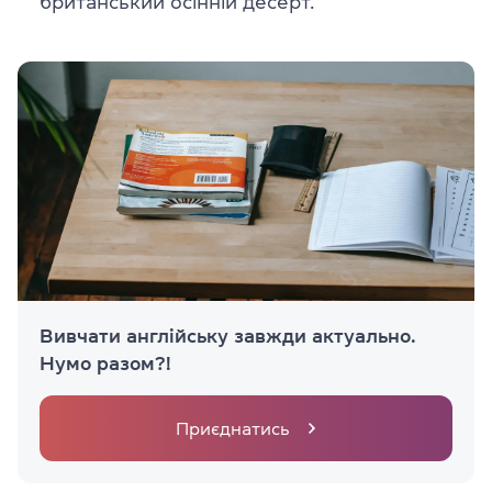
британський осінній десерт.
Вивчати англійську завжди актуально.
Нумо разом?!
Приєднатись