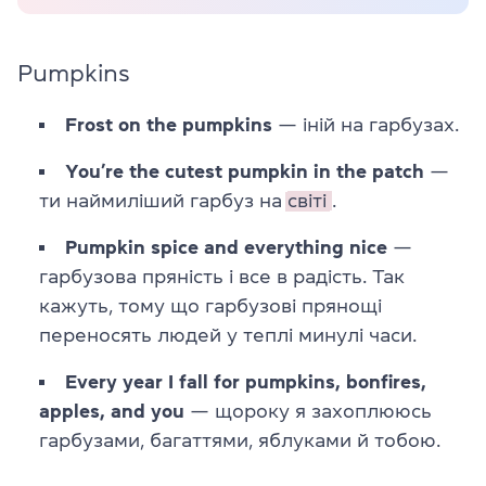
Pumpkins
Frost on the pumpkins
— іній на гарбузах.
You’re the cutest pumpkin in the patch
—
ти наймиліший гарбуз на
світі
.
Pumpkin spice and everything nice
—
гарбузова пряність і все в радість. Так
кажуть, тому що гарбузові прянощі
переносять людей у теплі минулі часи.
Every year I fall for pumpkins, bonfires,
apples, and you
— щороку я захоплююсь
гарбузами, багаттями, яблуками й тобою.