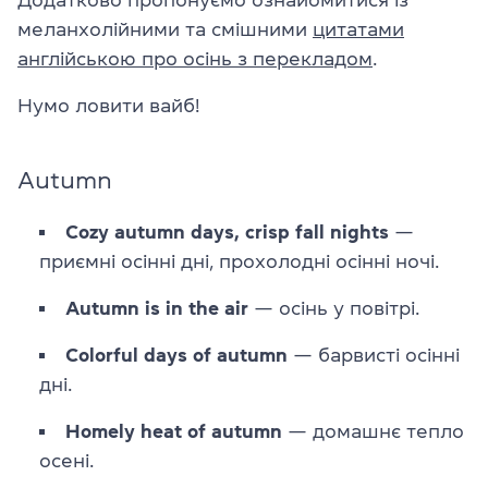
Додатково пропонуємо ознайомитися із
меланхолійними та смішними
цитатами
англійською про осінь з перекладом
.
Нумо ловити вайб!
Autumn
Сozy autumn days, crisp fall nights
—
приємні осінні дні, прохолодні осінні ночі.
Autumn is in the air
— осінь у повітрі.
Colorful days of autumn
— барвисті осінні
дні.
Homely heat of autumn
— домашнє тепло
осені.