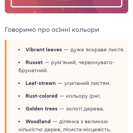
Говоримо про осінні кольори
Vibrant leaves
— дуже яскраве листя.
Russet
— румʼяний, червонувато-
брунатний.
Leaf-strewn
— усипаний листям.
Rust-colored
— кольору іржі.
Golden trees
— золоті дерева.
Woodland
— ділянка з великою
кількістю дерев, лісиста місцевість.