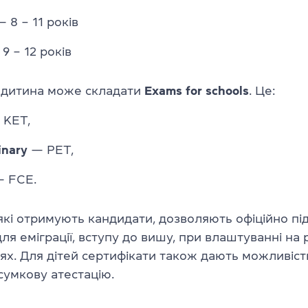
 8 – 11 років
9 – 12 років
в дитина може складати
Exams for schools
. Це:
KET,
inary
— PET,
 FCE.
які отримують кандидати, дозволяють офіційно пі
для еміграції, вступу до вишу, при влаштуванні на 
іях. Для дітей сертифікати також дають можливіст
сумкову атестацію.