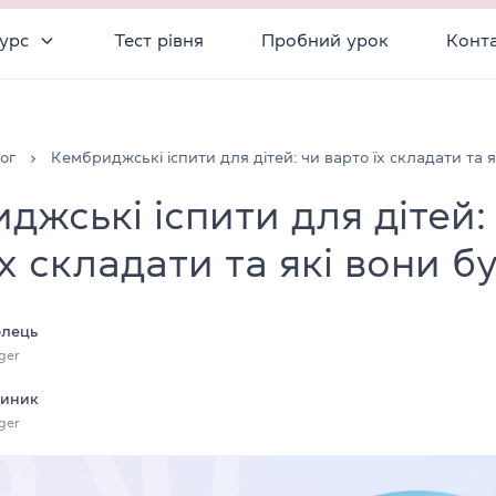
урс
Тест рівня
Пробний урок
Конт
ог
Кембриджські іспити для дітей: чи варто їх складати та 
джські іспити для дітей:
їх складати та які вони б
олець
ger
тиник
ger