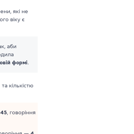
ни, які не
го віку є
к, аби
одила
ровій формі
.
 та кількістю
—
45
, говоріння
говоріння —
4