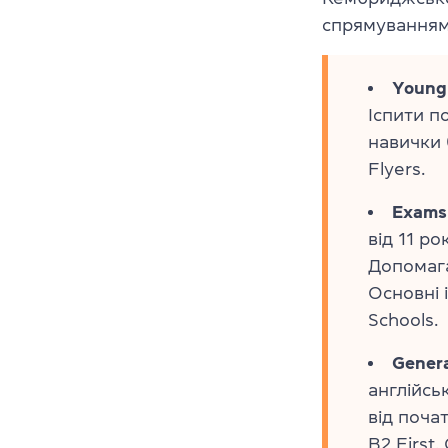
спрямуванням
Young 
Іспити п
навички 
Flyers.
Exams 
від 11 р
Допомага
Основні і
Schools.
Genera
англійсь
від почат
B2 First,