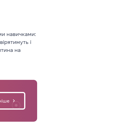
ми навичками:
евірятимуть і
итина на
ніше