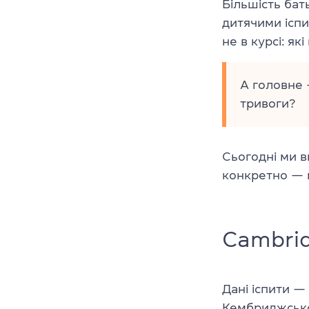
Більшість бат
дитячими іспи
не в курсі: як
А головне 
тривоги?
Сьогодні ми 
конкретно — 
Cambrid
Дані іспити —
Кембриджськог