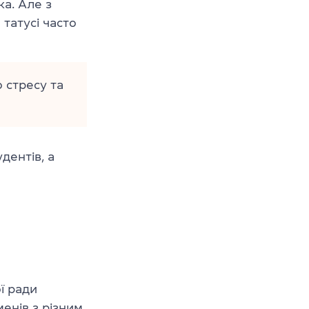
ка. Але з
татусі часто
 стресу та
дентів, а
ї ради
енів з різним