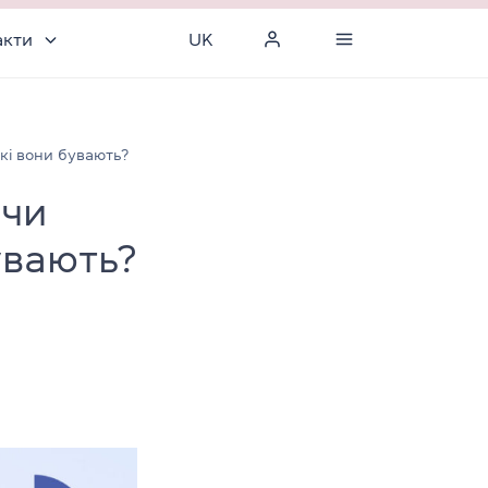
акти
UK
які вони бувають?
 чи
увають?