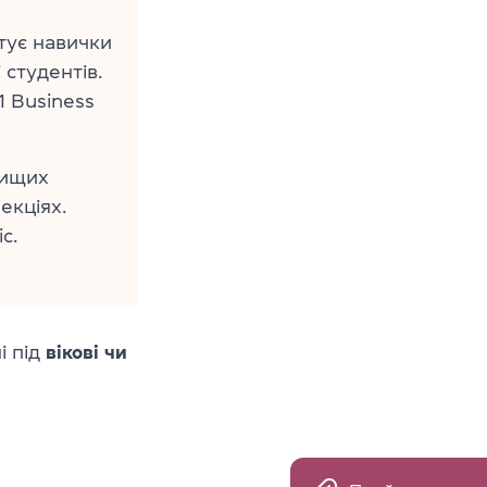
стує навички
 студентів.
1 Business
вищих
екціях.
c.
і під
вікові чи