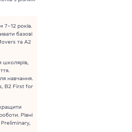
 7–12 років.
вивати базові
Movers та A2
я школярів,
ття.
ля навчання.
, B2 First for
окращити
оботи. Рівні
Preliminary,