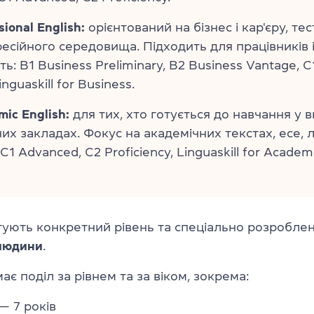
sional English:
орієнтований на бізнес і кар'єру, те
есійного середовища. Підходить для працівників і
ь: B1 Business Preliminary, B2 Business Vantage, C
inguaskill for Business.
ic English:
для тих, хто готується до навчання у 
их закладах. Фокус на академічних текстах, есе, л
C1 Advanced, C2 Proficiency, Linguaskill for Academi
стують конкретний рівень та спеціально розроблен
 людини
.
ає поділ за рівнем та за віком, зокрема:
— 7 років