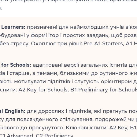
:
Learners:
призначені для наймолодших учнів віком
обудовані у формі ігор і простих завдань, щоб роз
без стресу. Охоплює три рівні: Pre A1 Starters, A1 
for Schools:
адаптовані версії загальних іспитів дл
оків і старше, з темами, близькими до рутинного жи
ють мотивувати підлітків і слугують орієнтиром д
спити: A2 Key for Schools, B1 Preliminary for Schools
l English:
для дорослих і підлітків, які прагнуть п
ку для повсякденного спілкування, подорожей чи р
кового до просунутого. Ключові іспити: A2 Key, B1 
 C1 Advanced, C2 Proficiency.