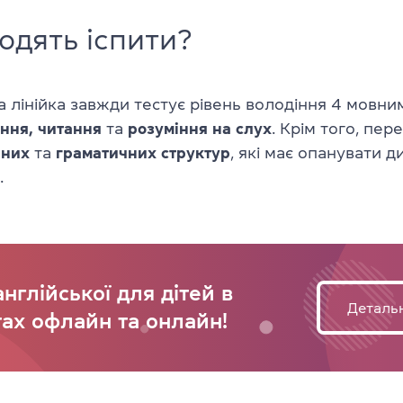
одять іспити?
лінійка завжди тестує рівень володіння 4 мовни
іння, читання
та
розуміння на слух
. Крім того, пер
чних
та
граматичних
структур
, які має опанувати д
.
нглійської для дітей в
Деталь
ах офлайн та онлайн!