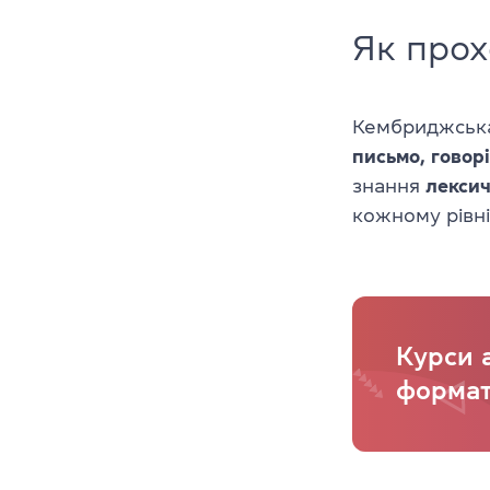
Як прох
Кембриджська 
письмо, говор
знання
лекси
кожному рівні
Курси а
формат