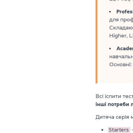
Profes
для проф
Складают
Higher, L
Academ
навчальн
Основні: 
Всі іспити те
інші потреби
Дитяча серія м
Starters