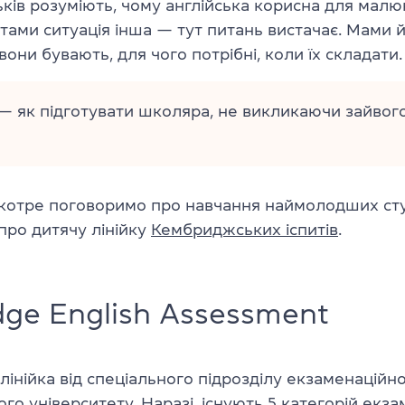
ьків розуміють, чому англійська корисна для малю
тами ситуація інша — тут питань вистачає. Мами й 
і вони бувають, для чого потрібні, коли їх складати.
— як підготувати школяра, не викликаючи зайвого
вкотре поговоримо про навчання наймолодших сту
про дитячу лінійку
Кембриджських іспитів
.
ge English Assessment
 лінійка від спеціального підрозділу екзаменаційно
о університету. Наразі, існують 5 категорій екзам