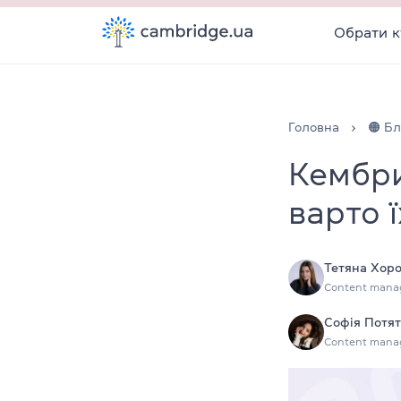
Обрати к
Головна
🟠 Бл
Кембри
варто 
Тетяна Хор
Content mana
Софія Потя
Content mana