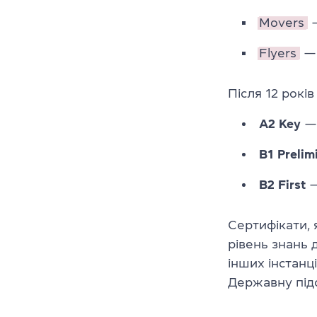
Movers
—
Flyers
— 
Після 12 рокі
A2 Key
— 
B1 Prelim
B2 First
—
Сертифікати, 
рівень знань 
інших інстанц
Державну під