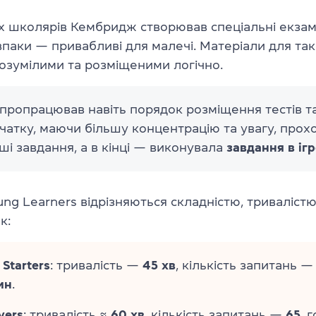
 школярів Кембридж створював спеціальні екзаме
авпаки — привабливі для малечі. Матеріали для тако
озумілими та розміщеними логічно.
ропрацював навіть порядок розміщення тестів та
чатку, маючи більшу концентрацію та увагу, прох
ші завдання, а в кінці — виконувала
завдання в іг
ung Learners відрізняються складністю, тривалістю
к:
 Starters
: тривалість —
45 хв
, кількість запитань 
ин
.
vers
: тривалість ≈
60 хв
, кількість запитань —
65
, 