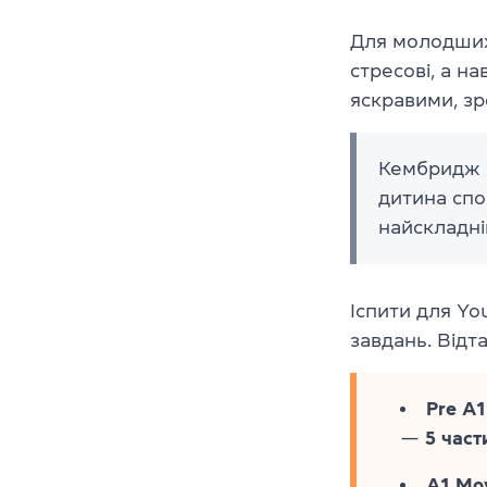
Для молодших
стресові, а н
яскравими, зр
Кембридж п
дитина спо
найскладні
Іспити для Yo
завдань. Відта
Pre A1
—
5 част
A1 Mo