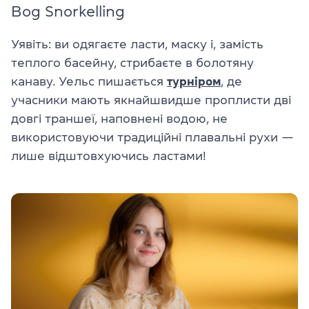
Bog Snorkelling
Уявіть: ви одягаєте ласти, маску і, замість
теплого басейну, стрибаєте в болотяну
канаву.
Уельс
пишається
турніром
, де
учасники мають якнайшвидше проплисти дві
довгі траншеї, наповнені водою, не
використовуючи традиційні плавальні рухи —
лише відштовхуючись ластами!