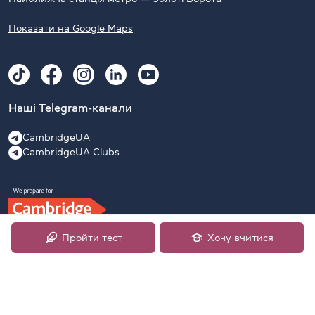
Показати на Google Maps
Наші Telegram-канали
CambridgeUA
CambridgeUA Clubs
Пройти тест
Хочу вчитися
2009–2026 Офіційний підготовчий центр University of
Cambridge English Examinations в Україні, ліцензія №52374