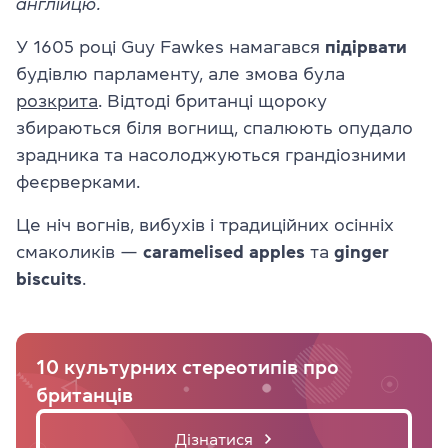
англійцю.
У 1605 році Guy Fawkes намагався
підірвати
будівлю парламенту, але змова була
розкрита
. Відтоді британці щороку
збираються біля вогнищ, спалюють опудало
зрадника та насолоджуються грандіозними
феєрверками.
Це ніч вогнів, вибухів і традиційних осінніх
смаколиків —
caramelised
apples
та
ginger
biscuits
.
10 культурних стереотипів про
британців
Дізнатися