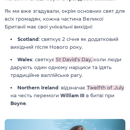
Як ми вже згадували, окрім основних свят для
всіх громадян, кожна частина Великої
Британії має свої унікальні вихідні:
Scotland
: святкує 2 січня як додатковий
вихідний після Нового року.
Wales
: святкує
St David's Day,
коли люди
дарують один одному нарциси та їдять
традиційне валлійське рагу.
Northern Ireland
: відзначає
Twelfth of July
на честь перемоги
William III
в битві при
Boyne
.