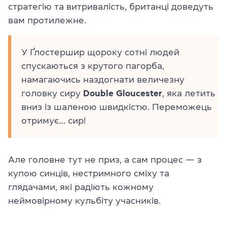
стратегію та витривалість, британці доведуть
вам протилежне.
У
Ґлостершир
щороку сотні людей
спускаються з крутого пагорба,
намагаючись наздогнати величезну
головку сиру
Double
Gloucester
, яка летить
вниз із шаленою швидкістю. Переможець
отримує… сир!
Але головне тут не приз, а сам процес — з
купою синців, нестримного сміху та
глядачами, які радіють кожному
неймовірному кульбіту учасників.