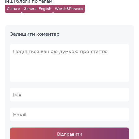
Інші блоги по тегам:
Culture
General English
Words&Phrases
Залишити коментар
Відправити