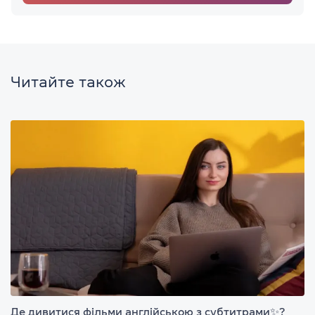
Читайте також
Де дивитися фільми англійською з субтитрами✨?