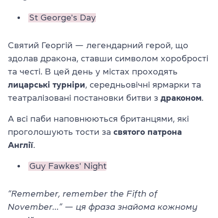
St George's Day
Святий Георгій — легендарний герой, що
здолав дракона, ставши символом хоробрості
та честі. В цей день у містах проходять
лицарські
турніри
, середньовічні ярмарки та
театралізовані постановки битви з
драконом
.
А всі паби наповнюються британцями, які
проголошують тости за
святого патрона
Англії
.
Guy Fawkes' Night
“Remember, remember the Fifth of
November…” — ця фраза знайома кожному