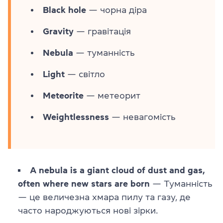
Black hole
— чорна діра
Gravity
— гравітація
Nebula
— туманність
Light
— світло
Meteorite
— метеорит
Weightlessness
— невагомість
A nebula is a giant cloud of dust and gas,
often where new stars are born
— Туманність
— це величезна хмара пилу та газу, де
часто народжуються нові зірки.