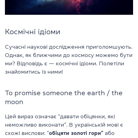
Космічні ідіоми
Сучасні наукові дослідження приголомшують.
Однак, як ближчими до космосу можемо бути
ми? Відповідь є — космічні ідіоми. Полетіли
знайомитись із ними!
To promise someone the earth / the
moon
Цей вираз означає “давати обіцянки, які
неможливо виконати”. В українській мові є
схожі вислови: “
обіцяти золоті гори”
або