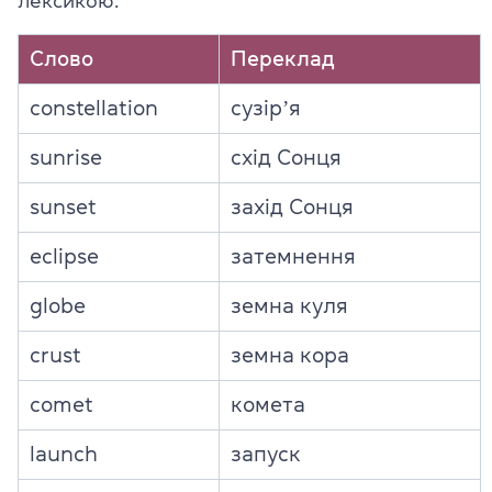
лексикою.
Слово
Переклад
constellation
сузірʼя
sunrise
схід Сонця
sunset
захід Сонця
eclipse
затемнення
globe
земна куля
crust
земна кора
comet
комета
launch
запуск