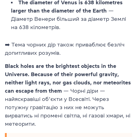
The diameter of Venus is 638 kilometres
larger than the diameter of the Earth
—
Діаметр Венери більший за діаметр Землі
на 638 кілометрів.
➡️ Тема чорних дір також приваблює безліч
допитливих розумів.
Black holes are the brightest objects in the
Universe. Because of their powerful gravity,
neither light rays, nor gas clouds, nor meteorites
can escape from them
— Чорні діри —
найяскравіші обʼєкти у Всесвіті. Через
потужну гравітацію з них не можуть
вирватись ні промені світла, ні газові хмари, ні
метеорити.