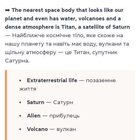
➡️
The nearest space body that looks like our
planet and even has water, volcanoes and a
dense atmosphere is Titan, a satellite of Saturn
— Найближче космічне тіло, яке схоже на
нашу планету та навіть має воду, вулкани та
щільну атмосферу — це Титан, супутник
Сатурна.
Extraterrestrial life
— позаземне
життя
Saturn
— Сатурн
Alien
— прибулець
Volcano
— вулкан