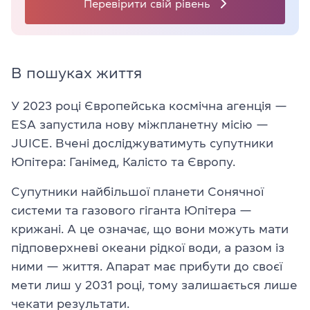
Перевірити свій рівень
В пошуках життя
У 2023 році Європейська космічна агенція —
ESA запустила нову міжпланетну місію —
JUICE. Вчені досліджуватимуть супутники
Юпітера: Ганімед, Калісто та Європу.
Супутники найбільшої планети Сонячної
системи та газового гіганта Юпітера —
крижані. А це означає, що вони можуть мати
підповерхневі океани рідкої води, а разом із
ними — життя. Апарат має прибути до своєї
мети лиш у 2031 році, тому залишається лише
чекати результати.