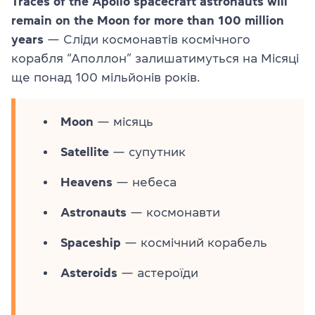
Traces of the Apollo spacecraft astronauts will
remain on the Moon for more than 100 million
years
— Сліди космонавтів космічного
корабля “Аполлон” залишатимуться на Місяці
ще понад 100 мільйонів років.
Moon
— місяць
Satellite
— супутник
Heavens
— небеса
Astronauts
— космонавти
Spaceship
— космічний корабель
Asteroids
— астероїди