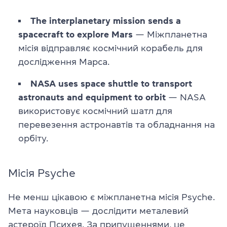
The interplanetary mission sends a
spacecraft to explore Mars
— Міжпланетна
місія відправляє космічний корабель для
дослідження Марса.
NASA uses space shuttle to transport
astronauts and equipment to orbit
— NASA
використовує космічний шатл для
перевезення астронавтів та обладнання на
орбіту.
Місія Psyche
Не менш цікавою є міжпланетна місія Psyche.
Мета науковців — дослідити металевий
астероїд Психея. За припущеннями, це