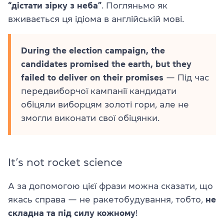
“дістати зірку з неба”
. Погляньмо як
вживається ця ідіома в англійській мові.
During the election campaign, the
candidates promised the earth, but they
failed to deliver on their promises
— Під час
передвиборчої кампанії кандидати
обіцяли виборцям золоті гори, але не
змогли виконати свої обіцянки.
It’s not rocket science
А за допомогою цієї фрази можна сказати, що
якась справа — не ракетобудування, тобто,
не
складна та під силу кожному
!