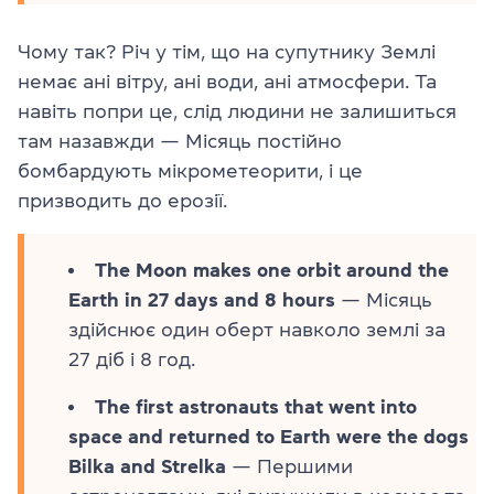
Чому так? Річ у тім, що на супутнику Землі
немає ані вітру, ані води, ані атмосфери. Та
навіть попри це, слід людини не залишиться
там назавжди — Місяць постійно
бомбардують мікрометеорити, і це
призводить до ерозії.
The Moon makes one orbit around the
Earth in 27 days and 8 hours
— Місяць
здійснює один оберт навколо землі за
27 діб і 8 год.
The first astronauts that went into
space and returned to Earth were the dogs
Bilka and Strelka
— Першими