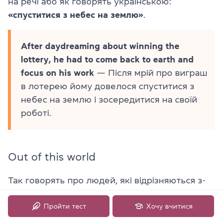
на речі або як говорять українською:
«спуститися з небес на землю»
.
After daydreaming about winning the
lottery, he had to come back to earth and
focus on his work
— Після мрій про виграш
в лотерею йому довелося спуститися з
небес на землю і зосередитися на своїй
роботі.
Out of this world
Так говорять про людей, які відрізняються з-
поміж інших певними рисами: талантом,
Пройти тест
Хочу вчитися
унікальністю чи навпаки — дивакуватістю.