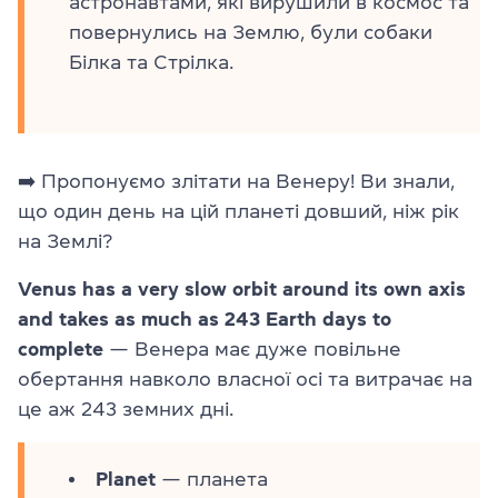
астронавтами, які вирушили в космос та
повернулись на Землю, були собаки
Білка та Стрілка.
➡️ Пропонуємо злітати на Венеру! Ви знали,
що один день на цій планеті довший, ніж рік
на Землі?
Venus has a very slow orbit around its own axis
and takes as much as 243 Earth days to
complete
— Венера має дуже повільне
обертання навколо власної осі та витрачає на
це аж 243 земних дні.
Planet
— планета