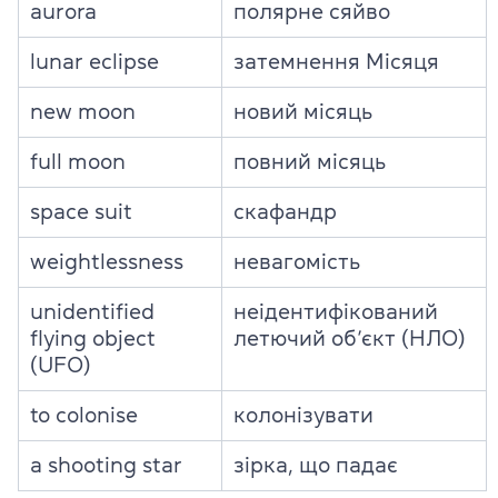
aurora
полярне сяйво
lunar eclipse
затемнення Місяця
new moon
новий місяць
full moon
повний місяць
space suit
скафандр
weightlessness
невагомість
unidentified
неідентифікований
flying object
летючий об’єкт (НЛО)
(UFO)
to colonise
колонізувати
a shooting star
зірка, що падає